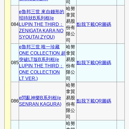
司
哈努
e魯邦三世 來自錢形的
拿貿
招待狀B系列框(e
易股
084
LUPIN THE THIRD：
點我下載QR圖碼
份有
ZENIGATA KARA NO
限公
SYOUTAI ZYOU)
司
e魯邦三世 唯一珍藏
哈努
ONE COLLECTION 超
拿貿
突破LT版B系列框(e
易股
085
點我下載QR圖碼
LUPIN THE THIRD：
份有
ONE COLLECTION
限公
LT VER.)
司
哈努
拿貿
e閃亂神樂B系列框(e
易股
086
點我下載QR圖碼
SENRAN KAGURA)
份有
限公
司
哈努