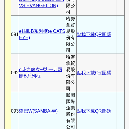
VS EVANGELION)
限公
司
哈努
拿貿
e貓眼B系列框(e CATS
易股
091
點我下載QR圖碼
EYE)
份有
限公
司
哈努
拿貿
e花之慶次~裂 一刀兩
易股
092
點我下載QR圖碼
斷B系列框
份有
限公
司
勝圖
國際
企業
093
森巴W(SAMBA-W)
點我下載QR圖碼
股份
有限
公司