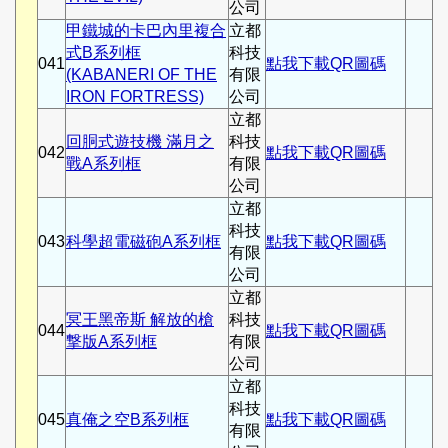
公司
甲鐵城的卡巴內里複合
立都
式B系列框
科技
041
點我下載QR圖碼
(KABANERI OF THE
有限
IRON FORTRESS)
公司
立都
回胴式遊技機 滿月之
科技
042
點我下載QR圖碼
戰A系列框
有限
公司
立都
科技
043
科學超電磁砲A系列框
點我下載QR圖碼
有限
公司
立都
冥王黑帝斯 解放的槍
科技
044
點我下載QR圖碼
撃版A系列框
有限
公司
立都
科技
045
真俺之空B系列框
點我下載QR圖碼
有限