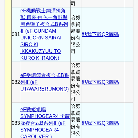
司
eF機動戰士鋼彈獨角
獸 再來-白色一角獸與
哈努
黑色獅子複合式B系列
拿貿
框(eF GUNDAM
易股
081
點我下載QR圖碼
UNICORN SAIRAI
份有
SIRO KI
限公
IKKAKUZYUU TO
司
KURO KI RAION)
哈努
拿貿
eF受讚頌者複合式B系
易股
082
列框(eF
點我下載QR圖碼
份有
UTAWARERUMONO)
限公
司
哈努
eF戰姬絕唱
拿貿
SYMPHOGEAR4 卡蘿
易股
083
版複合式B系列框(eF
點我下載QR圖碼
份有
SYMPHOGEAR4
限公
CAROL VER.)