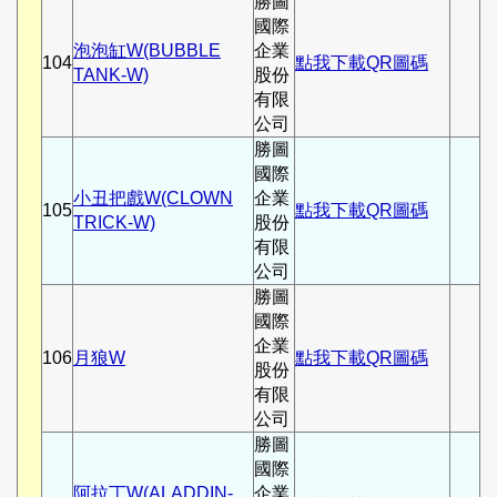
勝圖
國際
泡泡缸W(BUBBLE
企業
104
點我下載QR圖碼
TANK-W)
股份
有限
公司
勝圖
國際
小丑把戲W(CLOWN
企業
105
點我下載QR圖碼
TRICK-W)
股份
有限
公司
勝圖
國際
企業
106
月狼W
點我下載QR圖碼
股份
有限
公司
勝圖
國際
阿拉丁W(ALADDIN-
企業