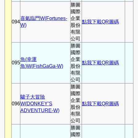
勝圖
國際
喜氣臨門W(Fortunes-
企業
094
點我下載QR圖碼
W)
股份
有限
公司
勝圖
國際
魚(幸運
企業
095
點我下載QR圖碼
魚)W(FishGaGa-W)
股份
有限
公司
勝圖
國際
驢子大冒險
企業
096
W(DONKEY’S
點我下載QR圖碼
股份
ADVENTURE-W)
有限
公司
勝圖
國際