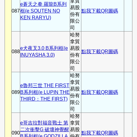
拿貿
e蒼天之拳 羅龍B系列
易股
087
框(e SOUTEN NO
點我下載QR圖碼
份有
KEN RARYU)
限公
司
哈努
拿貿
e犬夜叉3.0 B系列框(e
易股
088
點我下載QR圖碼
INUYASHA 3.0)
份有
限公
司
哈努
拿貿
e魯邦三世 THE FIRST
易股
089
B系列框(e LUPIN THE
點我下載QR圖碼
份有
THIRD：THE FIRST)
限公
司
哈努
e哥吉拉對福音戰士 第
拿貿
二次衝擊G 破壞神覺醒
易股
090
點我下載QR圖碼
B系列框(e GODZILLA
份有