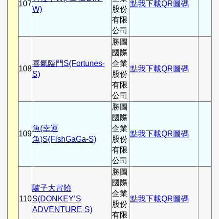
107
點我下載QR圖碼
W)
股份
有限
公司
勝圖
國際
喜氣臨門S(Fortunes-
企業
108
點我下載QR圖碼
S)
股份
有限
公司
勝圖
國際
魚(幸運
企業
109
點我下載QR圖碼
魚)S(FishGaGa-S)
股份
有限
公司
勝圖
國際
驢子大冒險
企業
110
S(DONKEY’S
點我下載QR圖碼
股份
ADVENTURE-S)
有限