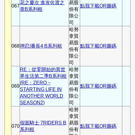
花之慶次 進攻佐渡之
易股
067
點我下載QR圖碼
章B系列框
份有
限公
司
哈努
拿貿
易股
068
押忍!番長4 B系列框
點我下載QR圖碼
份有
限公
司
RE：從零開始的異世
哈努
界生活第二季B系列框
拿貿
(RE：ZERO −
易股
069
點我下載QR圖碼
STARTING LIFE IN
份有
ANOTHER WORLD
限公
SEASON2)
司
哈努
拿貿
假面騎士 7RIDERS B
易股
070
點我下載QR圖碼
系列框
份有