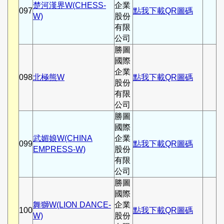
楚河漢界W(CHESS-
企業
097
點我下載QR圖碼
W)
股份
有限
公司
勝圖
國際
企業
098
北極熊W
點我下載QR圖碼
股份
有限
公司
勝圖
國際
武媚娘W(CHINA
企業
099
點我下載QR圖碼
EMPRESS-W)
股份
有限
公司
勝圖
國際
舞獅W(LION DANCE-
企業
100
點我下載QR圖碼
W)
股份