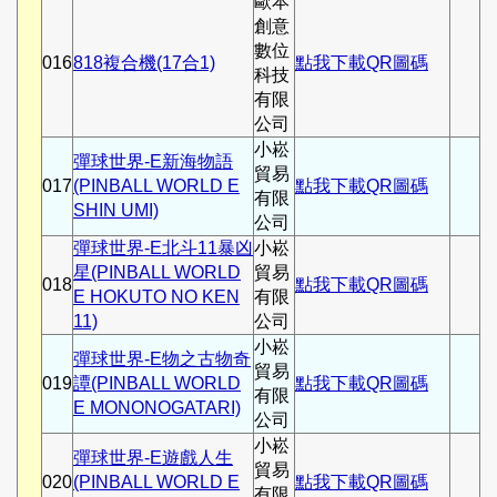
歐本
創意
數位
016
818複合機(17合1)
點我下載QR圖碼
科技
有限
公司
小崧
彈球世界-E新海物語
貿易
017
(PINBALL WORLD E
點我下載QR圖碼
有限
SHIN UMI)
公司
彈球世界-E北斗11暴凶
小崧
星(PINBALL WORLD
貿易
018
點我下載QR圖碼
E HOKUTO NO KEN
有限
11)
公司
小崧
彈球世界-E物之古物奇
貿易
019
譚(PINBALL WORLD
點我下載QR圖碼
有限
E MONONOGATARI)
公司
小崧
彈球世界-E遊戲人生
貿易
020
(PINBALL WORLD E
點我下載QR圖碼
有限