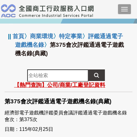
跳
Toggl
到
navig
主
:::
要
內
||
首頁
〉
商業環境
〉
特定事業
〉
評鑑通過電子
容
遊戲機名錄
〉
第375會次評鑑通過電子遊戲
機名錄(典藏)
全
站
【熱門查詢】公司/商業/工廠登記資料
檢
索
第375會次評鑑通過電子遊戲機名錄(典藏)
經濟部電子遊戲機評鑑委員會議評鑑通過電子遊戲機名錄
會次：第375次
日期：115年02月25日