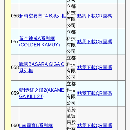
立都
科技
056
超時空要塞F4 B系列框
點我下載QR圖碼
有限
公司
立都
黃金神威A系列框
科技
057
點我下載QR圖碼
(GOLDEN KAMUY)
有限
公司
立都
戰國BASARA GIGA C
科技
058
點我下載QR圖碼
系列框
有限
公司
立都
斬!赤紅之瞳2(AKAME
科技
059
點我下載QR圖碼
GA KILL 2 !)
有限
公司
哈努
拿貿
易股
060
L南國育B系列框
點我下載QR圖碼
份有