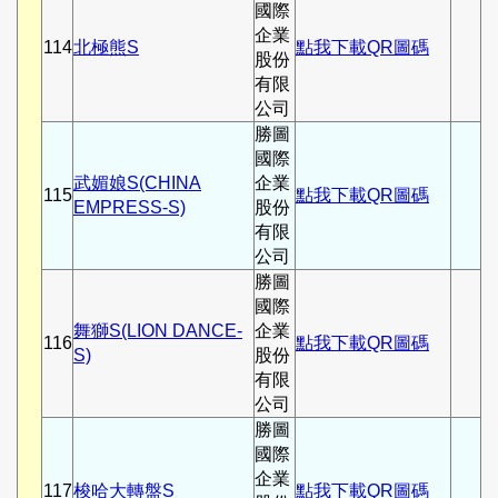
國際
企業
114
北極熊S
點我下載QR圖碼
股份
有限
公司
勝圖
國際
武媚娘S(CHINA
企業
115
點我下載QR圖碼
EMPRESS-S)
股份
有限
公司
勝圖
國際
舞獅S(LION DANCE-
企業
116
點我下載QR圖碼
S)
股份
有限
公司
勝圖
國際
企業
117
梭哈大轉盤S
點我下載QR圖碼