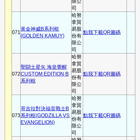
限公
司
哈努
拿貿
黃金神威B系列框
易股
071
點我下載QR圖碼
(GOLDEN KAMUY)
份有
限公
司
哈努
拿貿
聖闘士星矢 海皇覺醒
易股
072
CUSTOM EDITION B
點我下載QR圖碼
份有
系列框
限公
司
哈努
拿貿
哥吉拉對決福音戰士B
易股
073
系列框(GODZILLA VS
點我下載QR圖碼
份有
EVANGELION)
限公
司
哈努