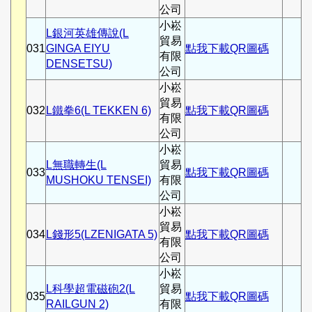
公司
小崧
L銀河英雄傳說(L
貿易
031
GINGA EIYU
點我下載QR圖碼
有限
DENSETSU)
公司
小崧
貿易
032
L鐵拳6(L TEKKEN 6)
點我下載QR圖碼
有限
公司
小崧
L無職轉生(L
貿易
033
點我下載QR圖碼
MUSHOKU TENSEI)
有限
公司
小崧
貿易
034
L錢形5(LZENIGATA 5)
點我下載QR圖碼
有限
公司
小崧
L科學超電磁砲2(L
貿易
035
點我下載QR圖碼
RAILGUN 2)
有限