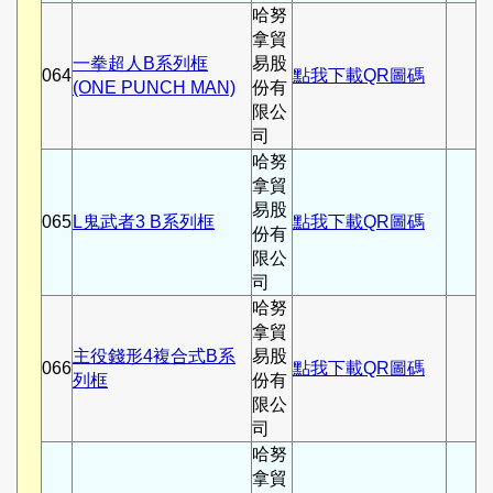
哈努
拿貿
一拳超人B系列框
易股
064
點我下載QR圖碼
(ONE PUNCH MAN)
份有
限公
司
哈努
拿貿
易股
065
L鬼武者3 B系列框
點我下載QR圖碼
份有
限公
司
哈努
拿貿
主役錢形4複合式B系
易股
066
點我下載QR圖碼
列框
份有
限公
司
哈努
拿貿