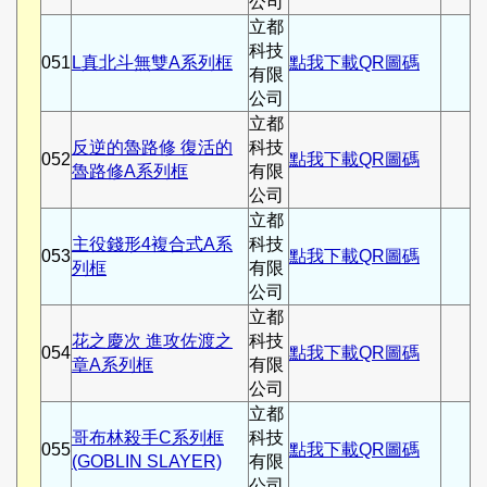
公司
立都
科技
051
L真北斗無雙A系列框
點我下載QR圖碼
有限
公司
立都
反逆的魯路修 復活的
科技
052
點我下載QR圖碼
魯路修A系列框
有限
公司
立都
主役錢形4複合式A系
科技
053
點我下載QR圖碼
列框
有限
公司
立都
花之慶次 進攻佐渡之
科技
054
點我下載QR圖碼
章A系列框
有限
公司
立都
哥布林殺手C系列框
科技
055
點我下載QR圖碼
(GOBLIN SLAYER)
有限
公司