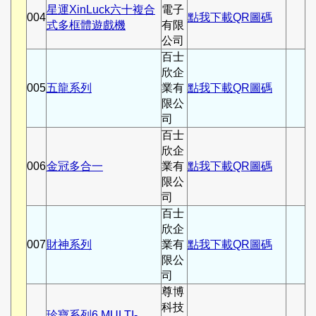
星運XinLuck六十複合
電子
004
點我下載QR圖碼
式多框體遊戲機
有限
公司
百士
欣企
005
五龍系列
業有
點我下載QR圖碼
限公
司
百士
欣企
006
金冠多合一
業有
點我下載QR圖碼
限公
司
百士
欣企
007
財神系列
業有
點我下載QR圖碼
限公
司
尊博
科技
珍寶系列6 MULTI-