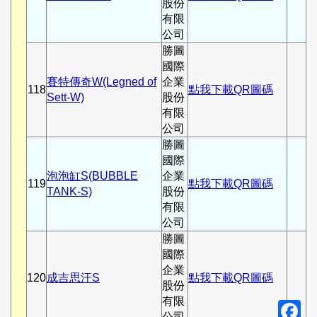
股份
有限
公司
勝圖
國際
賽特傳奇W(Legned of
企業
118
點我下載QR圖碼
Sett-W)
股份
有限
公司
勝圖
國際
泡泡缸S(BUBBLE
企業
119
點我下載QR圖碼
TANK-S)
股份
有限
公司
勝圖
國際
企業
120
成吉思汗S
點我下載QR圖碼
股份
有限
F
公司