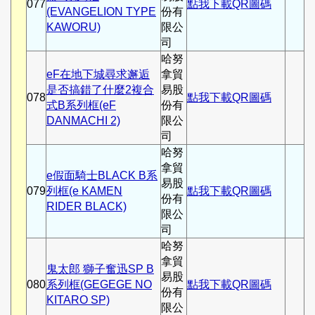
077
點我下載QR圖碼
(EVANGELION TYPE
份有
KAWORU)
限公
司
哈努
eF在地下城尋求邂逅
拿貿
是否搞錯了什麼2複合
易股
078
點我下載QR圖碼
式B系列框(eF
份有
DANMACHI 2)
限公
司
哈努
拿貿
e假面騎士BLACK B系
易股
079
列框(e KAMEN
點我下載QR圖碼
份有
RIDER BLACK)
限公
司
哈努
拿貿
鬼太郎 獅子奮迅SP B
易股
080
系列框(GEGEGE NO
點我下載QR圖碼
份有
KITARO SP)
限公