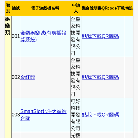
類
申請
編號
電子遊戲機名稱
機台說明書QRcode下載
備註
別
人
娛
金皇
樂
家科
類
金鑽娛樂城(有廣播報
技開
001
點我下載QR圖碼
獎系統)
發有
限公
司
金皇
家科
技開
002
金紅龍
點我下載QR圖碼
發有
限公
司
可好
科技
SmartSlot北斗之拳綜
003
開發
點我下載QR圖碼
合版
有限
公司
光毅