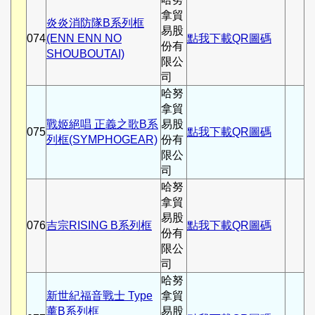
拿貿
炎炎消防隊B系列框
易股
074
(ENN ENN NO
點我下載QR圖碼
份有
SHOUBOUTAI)
限公
司
哈努
拿貿
戰姬絕唱 正義之歌B系
易股
075
點我下載QR圖碼
列框(SYMPHOGEAR)
份有
限公
司
哈努
拿貿
易股
076
吉宗RISING B系列框
點我下載QR圖碼
份有
限公
司
哈努
新世紀福音戰士 Type
拿貿
薰B系列框
易股