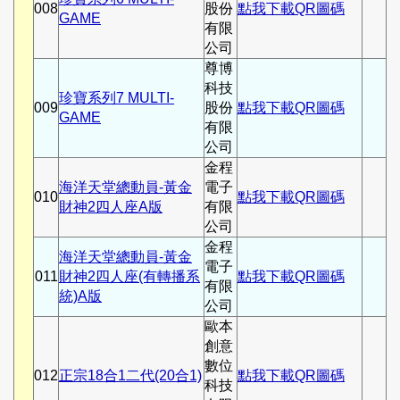
008
股份
點我下載QR圖碼
GAME
有限
公司
尊博
科技
珍寶系列7 MULTI-
009
股份
點我下載QR圖碼
GAME
有限
公司
金程
海洋天堂總動員-黃金
電子
010
點我下載QR圖碼
財神2四人座A版
有限
公司
金程
海洋天堂總動員-黃金
電子
011
財神2四人座(有轉播系
點我下載QR圖碼
有限
統)A版
公司
歐本
創意
數位
012
正宗18合1二代(20合1)
點我下載QR圖碼
科技