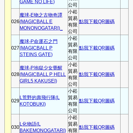
GAME NO LIFE)
公司
小崧
魔球-E物之古物奇譚
貿易
026
(MAGICBALL E
點我下載QR圖碼
有限
MONONOGATARI)_
公司
小崧
魔球-P命運石之門
貿易
027
(MAGICBALL P
點我下載QR圖碼
有限
STEINS GATE)
公司
小崧
魔球-P地獄少女覺醒
貿易
028
(MAGICBALL P HELL
點我下載QR圖碼
有限
GIRL5 KAKUSEI)
公司
小崧
L荒野的壽飛行隊(L
貿易
029
點我下載QR圖碼
KOTOBUKI)
有限
公司
小崧
L化物語(L
貿易
030
點我下載QR圖碼
BAKEMONOGATARI)
有限