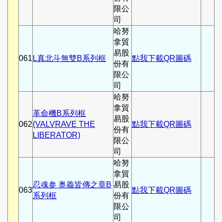
限公
司
哈努
拿貿
易股
061
L真北斗無雙B系列框
點我下載QR圖碼
份有
限公
司
哈努
拿貿
革命機B系列框
易股
062
(VALVRAVE THE
點我下載QR圖碼
份有
LIBERATOR)
限公
司
哈努
拿貿
忍魂参 奥義皆傳之章B
易股
063
點我下載QR圖碼
系列框
份有
限公
司