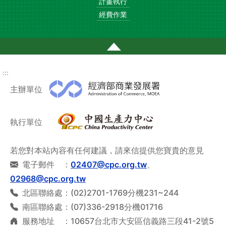
計畫執行
經費作業
通過AA檢測等級無障礙網頁檢測(另開新視窗)
:::
主辦單位
執行單位
若您對本站內容有任何建議，請來信提供您寶貴的意見
電子郵件 ：
02407@cpc.org.tw
、
02968@cpc.org.tw
北區聯絡處：(02)2701-1769分機231~244
南區聯絡處：(07)336-2918分機01716
服務地址 ：10657台北市大安區信義路三段41-2號5