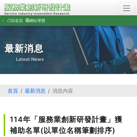
通
過
AA
:::
回首頁
網站導覽
檢
測
等
級
最新消息
無
障
Latest News
礙
網
頁
檢
測
首頁
最新消息
消息內容
(另
開
新
視
窗)
114年「服務業創新研發計畫」獲
補助名單(以單位名稱筆劃排序)