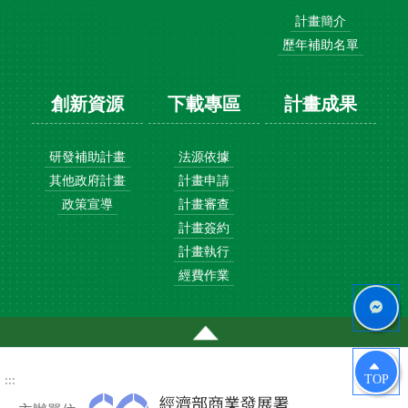
計畫簡介
歷年補助名單
創新資源
下載專區
計畫成果
研發補助計畫
法源依據
其他政府計畫
計畫申請
政策宣導
計畫審查
計畫簽約
計畫執行
經費作業
通
過
通過AA檢測等級無障礙網頁檢測(另開新視窗)
AA
檢
測
通
等
過
TOP
:::
級
AA
無
檢