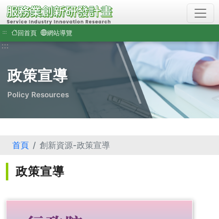
通
過
AA
:::
回首頁
網站導覽
檢
:::
測
等
級
政策宣導
無
障
Policy Resources
礙
網
頁
檢
測
首頁
創新資源-政策宣導
(另
開
新
政策宣導
視
窗)