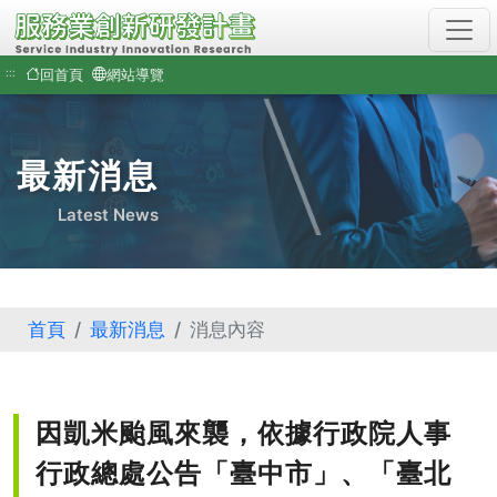
通
過
AA
:::
回首頁
網站導覽
檢
測
等
級
最新消息
無
障
Latest News
礙
網
頁
檢
測
首頁
最新消息
消息內容
(另
開
新
視
窗)
因凱米颱風來襲，依據行政院人事
行政總處公告「臺中市」、「臺北