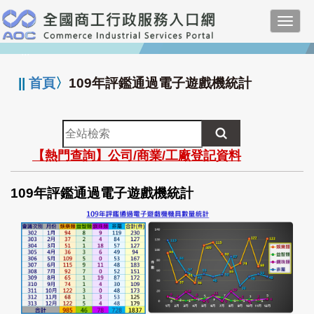
跳
Toggl
到
navig
主
:::
要
內
||
首頁
〉
109年評鑑通過電子遊戲機統計
容
全
站
【熱門查詢】公司/商業/工廠登記資料
檢
索
109年評鑑通過電子遊戲機統計