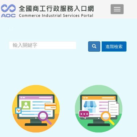
跳
Toggle
到
navigati
主
要
:::
內
容
進階檢索