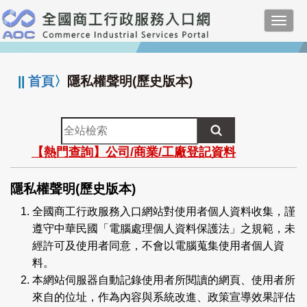
跳
Toggl
到
navig
主
:::
要
內
||
首頁
〉
隱私權聲明(歷史版本)
容
全
站
【熱門查詢】公司/商業/工廠登記資料
檢
索
隱私權聲明(歷史版本)
全國商工行政服務入口網站對使用者個人資料收集，謹
遵守中華民國「電腦處理個人資料保護法」之規範，未
經許可及使用者同意，不會以電腦蒐集使用者個人資
料。
本網站伺服器自動記錄使用者所閱讀的網頁、使用者所
來自的位址，作為內容與系統改進、政策宣導效果評估