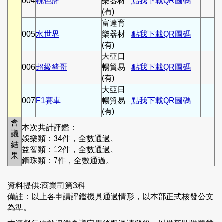
004
桃色牌
樂器材
點我下載QR圖碼
(有)
富達育
005
水世界
樂器材
點我下載QR圖碼
(有)
大亞日
006
超級豬哥
暢貿易
點我下載QR圖碼
(有)
大亞日
007
F1賽車
暢貿易
點我下載QR圖碼
(有)
會
本次共計評鑑：
議
娛樂類：34件，全數通過。
結
益智類：12件，全數通過。
果
鋼珠類：7件，全數通過。
資料提供:商業司第3科
備註：以上各申請評鑑機具通過情形，以本部正式核發公文
為準。