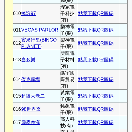
械(股)
瑝家電
010
搖滾97
子科技
點我下載QR圖碼
(有)
樂神電
011
VEGAS PARLOR
點我下載QR圖碼
子(股)
賓果行星(BINGO
樂神電
012
點我下載QR圖碼
PLANET)
子(股)
雙龍電
013
喜多樂
子材料
點我下載QR圖碼
(有)
皓宇國
014
傑克廣場
際貿易
點我下載QR圖碼
(有)
黃業電
015
超級大老二
點我下載QR圖碼
子(股)
鈊象電
016
98世界盃
點我下載QR圖碼
子(股)
高人科
017
霹靂楚漢
點我下載QR圖碼
技(有)