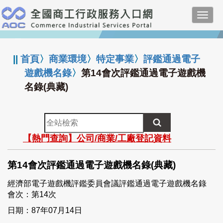
跳
Toggl
到
navig
主
:::
要
內
||
首頁
〉
商業環境
〉
特定事業
〉
評鑑通過電子
容
遊戲機名錄
〉
第14會次評鑑通過電子遊戲機
名錄(典藏)
全
站
【熱門查詢】公司/商業/工廠登記資料
檢
索
第14會次評鑑通過電子遊戲機名錄(典藏)
經濟部電子遊戲機評鑑委員會議評鑑通過電子遊戲機名錄
會次：第14次
日期：87年07月14日