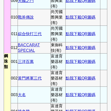
009
天國之門
際興業
點我下載QR圖碼
(有)
尚芳國
010
戰斧傳說
際興業
點我下載QR圖碼
(有)
尚芳國
011
綜合快打三代
際興業
點我下載QR圖碼
(有)
BACCARAT
東御科
012
點我下載QR圖碼
SPECIAL
技(有)
鋼
富達育
珠
001
三洋百萬
樂器材
點我下載QR圖碼
類
(有)
富達育
002
黃門將軍三代
樂器材
點我下載QR圖碼
(有)
富達育
003
大名
樂器材
點我下載QR圖碼
(有)
富達育