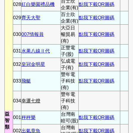
百士欣
028
紅白樂園禮品機
點我下載QR圖碼
企業(有)
百士欣
029
齊天大聖
點我下載QR圖碼
企業(有)
大亞日
030
007情報員
暢貿易
點我下載QR圖碼
(有)
正豐電
031
水果八線Ⅱ代
點我下載QR圖碼
子(股)
弘成電
032
皇冠金明星
點我下載QR圖碼
子(有)
豐年電
033
飛艇
子科技
點我下載QR圖碼
(有)
豐年電
034
幸運七燈
子科技
(有)
益
台灣南
001
秤秤樂
點我下載QR圖碼
智
睦可(股)
類
台灣南
002
出氣章魚
點我下載QR圖碼