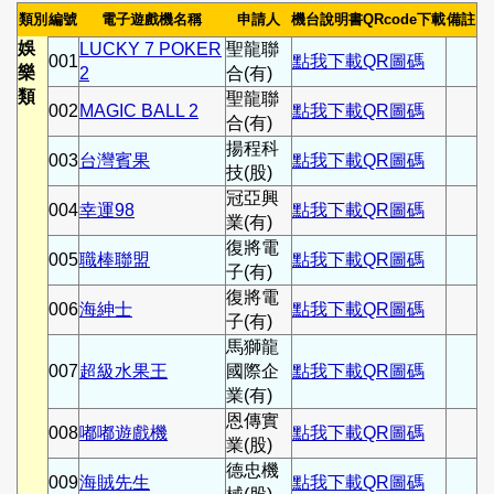
類別
編號
電子遊戲機名稱
申請人
機台說明書QRcode下載
備註
娛
LUCKY 7 POKER
聖龍聯
001
點我下載QR圖碼
樂
2
合(有)
類
聖龍聯
002
MAGIC BALL 2
點我下載QR圖碼
合(有)
揚程科
003
台灣賓果
點我下載QR圖碼
技(股)
冠亞興
004
幸運98
點我下載QR圖碼
業(有)
復將電
005
職棒聯盟
點我下載QR圖碼
子(有)
復將電
006
海紳士
點我下載QR圖碼
子(有)
馬獅龍
007
超級水果王
國際企
點我下載QR圖碼
業(有)
恩傳實
008
嘟嘟遊戲機
點我下載QR圖碼
業(股)
德忠機
009
海賊先生
點我下載QR圖碼