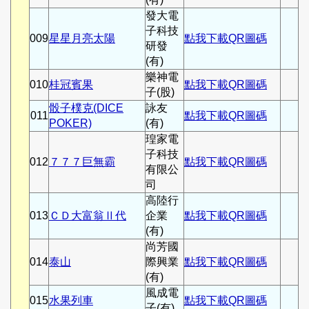
發大電
子科技
009
星星月亮太陽
點我下載QR圖碼
研發
(有)
樂神電
010
桂冠賓果
點我下載QR圖碼
子(股)
骰子樸克(DICE
詠友
011
點我下載QR圖碼
POKER)
(有)
瑝家電
子科技
012
７７７巨無霸
點我下載QR圖碼
有限公
司
高陸行
013
ＣＤ大富翁Ⅱ代
企業
點我下載QR圖碼
(有)
尚芳國
014
泰山
際興業
點我下載QR圖碼
(有)
風成電
015
水果列車
點我下載QR圖碼
子(有)