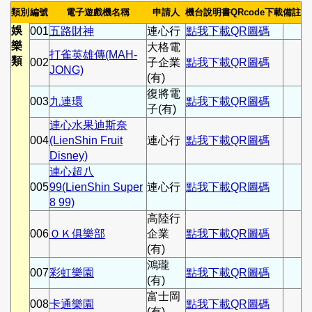
類別
編號
電子遊戲機名稱
申請人
機台說明書QRcode下載
備註
娛
001
五路財神
連心行
點我下載QR圖碼
樂
大格電
打雀英雄傳(MAH-
類
002
子企業
點我下載QR圖碼
JONG)
(有)
復將電
003
九連環
點我下載QR圖碼
子(有)
連心水果迪斯奈
004
(LienShin Fruit
連心行
點我下載QR圖碼
Disney)
連心超八
005
99(LienShin Super
連心行
點我下載QR圖碼
8 99)
高陸行
006
ＯＫ俱樂部
企業
點我下載QR圖碼
(有)
鴻瓏
007
彩虹樂園
點我下載QR圖碼
(有)
富士岡
008
卡通樂園
點我下載QR圖碼
(有)