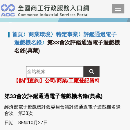
跳
Toggl
到
navig
主
:::
要
內
||
首頁
〉
商業環境
〉
特定事業
〉
評鑑通過電子
容
遊戲機名錄
〉
第33會次評鑑通過電子遊戲機
名錄(典藏)
全
站
【熱門查詢】公司/商業/工廠登記資料
檢
索
第33會次評鑑通過電子遊戲機名錄(典藏)
經濟部電子遊戲機評鑑委員會議評鑑通過電子遊戲機名錄
會次：第33次
日期：88年10月27日