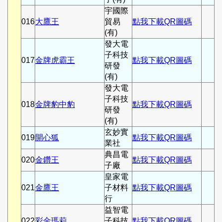
宇國際
016
大鷹王
貿易
點我下載QR圖碼
(有)
發大電
子科技
017
金牌虎霸王
點我下載QR圖碼
研發
(有)
發大電
子科技
018
金牌豹中豹
點我下載QR圖碼
研發
(有)
玄妙實
019
開心狐
點我下載QR圖碼
業社
典昌電
020
金鑽王
點我下載QR圖碼
子廠
皇家電
021
金鷹王
子材料
點我下載QR圖碼
行
益智電
022
彩金瑪莉
子科技
點我下載QR圖碼