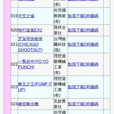
(有)
尚芳國
019
天空之城
際興業
點我下載QR圖碼
(有)
寶祥企
020
快打旋風EX2
點我下載QR圖碼
業社
芝加哥快槍俠
台灣維
021
(CHICAGO
爾科技
點我下載QR圖碼
SHOOTOUT)
(股)
理想遊
一擊必中(YO YO
樂機械
022
點我下載QR圖碼
PUNCH)
工業
(有)
理想遊
舞王之王(PUMP IT
樂機械
023
點我下載QR圖碼
UP)
工業
(有)
玄妙實
024
練習舞步機
點我下載QR圖碼
業社
尚芳國