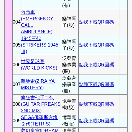
(有)
救急車
(EMERGENCY
樂神電
004
點我下載QR圖碼
CALL
子(股)
AMBULANCE)
1945三代
樂神電
005
(STRIKERS 1945
點我下載QR圖碼
子(股)
Ⅲ)
泛亞育
世界足球賽
006
樂事業
點我下載QR圖碼
(WORLD KICKS)
(股)
泛亞育
踩地雷(ZIRAIYA
007
樂事業
點我下載QR圖碼
MISTERY)
(股)
瘋狂吉他手二代
憶華電
008
(GUITAR FREAKS
點我下載QR圖碼
機(股)
2ND MIX)
SEGA俄羅斯方塊
憶華電
009
點我下載QR圖碼
２代(TETRIS)
機(股)
夢幻皇宮(DREAM
憶華電