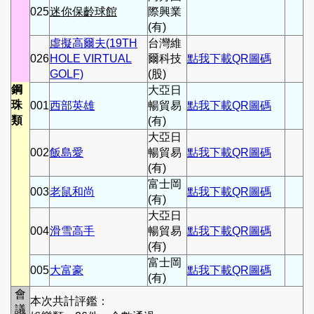
025
迷你保齡球館
際興業
(有)
虛擬高爾夫(19TH
台灣維
026
HOLE VIRTUAL
爾科技
點我下載QR圖碼
GOLF)
(股)
鋼
大亞日
珠
001
西部英雄
暢貿易
點我下載QR圖碼
類
(有)
大亞日
002
飯島愛
暢貿易
點我下載QR圖碼
(有)
富士岡
003
老鼠和尚
點我下載QR圖碼
(有)
大亞日
004
滑雪高手
暢貿易
點我下載QR圖碼
(有)
富士岡
005
大富豪
點我下載QR圖碼
(有)
會
本次共計評鑑：
議