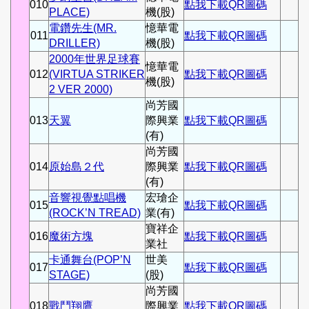
010
點我下載QR圖碼
PLACE)
機(股)
電鑽先生(MR.
憶華電
011
點我下載QR圖碼
DRILLER)
機(股)
2000年世界足球賽
憶華電
012
(VIRTUA STRIKER
點我下載QR圖碼
機(股)
2 VER 2000)
尚芳國
013
天翼
際興業
點我下載QR圖碼
(有)
尚芳國
014
原始島２代
際興業
點我下載QR圖碼
(有)
音響視覺點唱機
宏瑲企
015
點我下載QR圖碼
(ROCK’N TREAD)
業(有)
寶祥企
016
魔術方塊
點我下載QR圖碼
業社
卡通舞台(POP’N
世美
017
點我下載QR圖碼
STAGE)
(股)
尚芳國
018
戰鬥翔鷹
際興業
點我下載QR圖碼