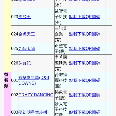
(有)
益智電
023
虎鯨王
子科技
點我下載QR圖碼
(有)
三記黃
024
金虎天王
企業
點我下載QR圖碼
(有)
正豐電
025
九個太陽
點我下載QR圖碼
子(股)
尚芳國
026
侏羅記
際興業
點我下載QR圖碼
(有)
益
台灣維
歡樂嘉年華(D&B
智
001
爾科技
點我下載QR圖碼
DOWNS)
類
(股)
鈊象電
002
CRAZY DANCING
點我下載QR圖碼
子(股)
發大電
子科技
003
夢幻明星舞步機
點我下載QR圖碼
研發