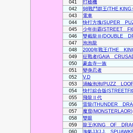
041
打槍機
042
98戰鬥群王(THE KING O
043
電車
044
快打方塊(SUPER PUZ
045
少年街霸(STREET FI
046
雙截龍Ⅲ(DOUBLE D
047
泡泡龍
048
2000年戰王(THE KIN
049
征戰者(GAIA CRUSA
050
豪血寺一族
051
變身忍者
052
V.D
053
渦輪泡泡(PUZZ LOOP
054
快打綜合版(STREETFIG
055
飛龍Ⅱ代
056
雷龍(THUNDER DRA
057
魔窟(MONSTERLAOR)
058
雙眼
059
龍王(KING OF DRA
060
淘氣JJ(J.J. SPUAWK