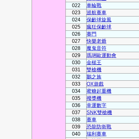
022
車輪戰
023
巡航賽車
024
保齡球旋風
025
瘋狂保齡球
026
賽門
027
快樂老爺
028
魔鬼音符
029
瑪琍歐運動會
030
金槌王
031
雙槍機
032
鵝之族
033
OX遊戲
034
蜜糖起重機
035
撥獎機
036
幸運數字
037
SNK雙槍機
038
賽車
039
恐龍防衛戰
040
瑞利賽車