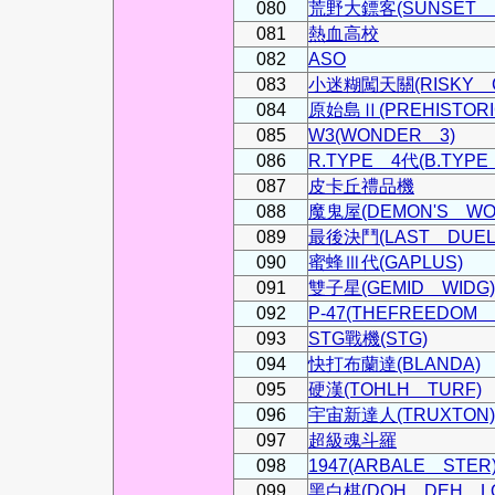
080
荒野大鏢客(SUNSET R
081
熱血高校
082
ASO
083
小迷糊闖天關(RISKY C
084
原始島Ⅱ(PREHISTORI
085
W3(WONDER 3)
086
R.TYPE 4代(B.TYPE
087
皮卡丘禮品機
088
魔鬼屋(DEMON'S WO
089
最後決鬥(LAST DUEL
090
蜜蜂Ⅲ代(GAPLUS)
091
雙子星(GEMID WIDG)
092
P-47(THEFREEDOM 
093
STG戰機(STG)
094
快打布蘭達(BLANDA)
095
硬漢(TOHLH TURF)
096
宇宙新達人(TRUXTON)
097
超級魂斗羅
098
1947(ARBALE STER
099
黑白棋(DOH DEH LO