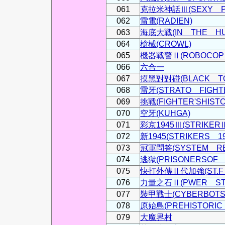
061
克拉米神話Ⅲ(SEXY PA
062
雷電(RADIEN)
063
海底大戰(IN THE HU
064
槍械(CROWL)
065
機器戰警Ⅱ(ROBOCOP
066
六合一
067
摸黑對對碰(BLACK T
068
雷牙(STRATO FIGHT
069
挑戰(FIGHTER'SHIST
070
空牙(KUHGA)
071
彩京1945Ⅲ(STRIKER
072
新1945(STRIKERS 19
073
冠軍問答(SYSTEM RE
074
逃獄(PRISONERSOF 
075
快打外傳Ⅱ代加強(ST.F
076
力量之石Ⅱ(PWER ST
077
裝甲戰士(CYBERBOTS
078
原始島(PREHISTORIC 
079
大魔界村