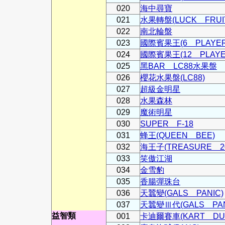
020
海中尋寶
021
水果轉盤(LUCK FRUI
022
南北輪盤
023
國際賓果王(6 PLAYER
024
國際賓果王(12 PLAYE
025
黑BAR LC88水果盤
026
櫻花水果盤(LC88)
027
超級金明星
028
水果森林
029
魔術明星
030
SUPER F-18
031
蜂王(QUEEN BEE)
032
海王子(TREASURE 20
033
笑傲江湖
034
金雪豹
035
香腸彈珠台
036
天蠶變(GALS PANIC)
037
天蠶變Ⅲ代(GALS PAN
益智類
001
卡迪爾賽車(KART DU