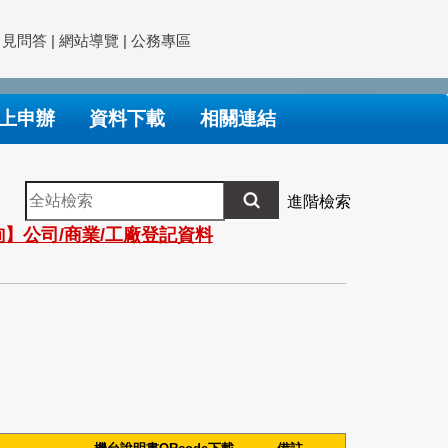
常見問答
|
網站導覽
|
公務專區
上申辦
資料下載
相關連結
全
進階檢索
站
】公司/商業/工廠登記資料
檢
索