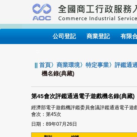
跳
到
主
要
內
公司登記
商業登記
有限
容
:::
||
首頁
〉
商業環境
〉
特定事業
〉
評鑑通
機名錄(典藏)
第45會次評鑑通過電子遊戲機名錄(典藏)
經濟部電子遊戲機評鑑委員會議評鑑通過電子遊
會次：第45次
日期：89年07月26日