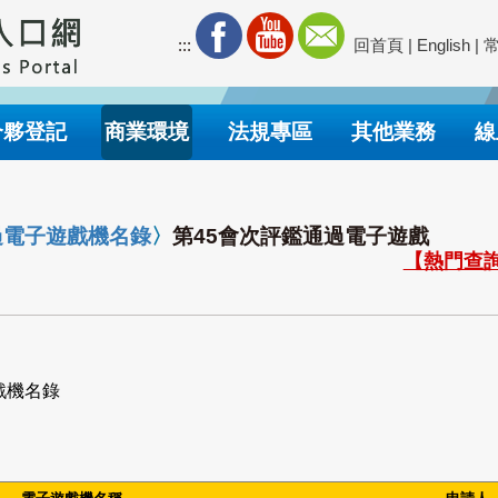
:::
回首頁
|
English
|
合夥登記
商業環境
法規專區
其他業務
線
過電子遊戲機名錄
〉
第45會次評鑑通過電子遊戲
【熱門查詢
戲機名錄