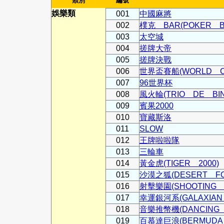
類別
編號
娛樂類
001
中國麻將
002
樸克 BAR(POKER B
003
太空城
004
搓牌大帝
005
搓牌決戰
006
世界盃賽船(WORLD C
007
96世界杯
008
風火輪(TRIO DE BIN
009
賓果2000
010
寶藏斯洛
011
SLOW
012
王牌啦啦隊
013
三輪車
014
黃金虎(TIGER 2000)
015
沙漠之狐(DESERT FO
016
射擊樂園(SHOOTING P
017
幸運銀河系(GALAXIAN
018
音樂推幣機(DANCING 
019
百慕達巨浪(BERMUDA 