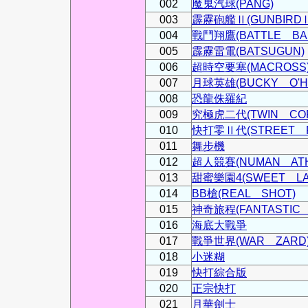
002
魔鬼汽球(PANG)
003
霹靂砲艦Ⅱ(GUNBIRDⅡ
004
戰鬥翔鷹(BATTLE BAK
005
霹靂雷電(BATSUGUN)
006
超時空要塞(MACROSS
007
月球英雄(BUCKY O'H
008
恐龍侏羅紀
009
究極虎二代(TWIN CO
010
快打零Ⅱ代(STREET F
011
舞步機
012
超人競賽(NUMAN ATH
013
甜蜜樂園4(SWEET LA
014
BB槍(REAL SHOT)
015
神奇旅程(FANTASTIC 
016
海底大戰爭
017
戰爭世界(WAR ZARD
018
小迷糊
019
快打綜合版
020
正宗快打
021
月華劍士