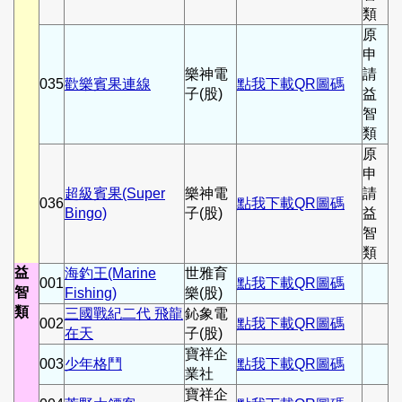
類
原
申
樂神電
請
035
歡樂賓果連線
點我下載QR圖碼
子(股)
益
智
類
原
申
超級賓果(Super
樂神電
請
036
點我下載QR圖碼
Bingo)
子(股)
益
智
類
益
海釣王(Marine
世雅育
001
點我下載QR圖碼
智
Fishing)
樂(股)
類
三國戰紀二代 飛龍
鈊象電
002
點我下載QR圖碼
在天
子(股)
寶祥企
003
少年格鬥
點我下載QR圖碼
業社
寶祥企