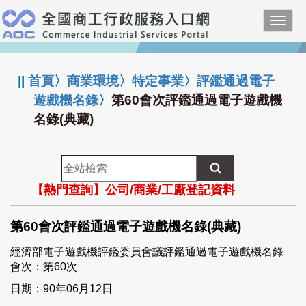
跳
Toggl
到
navig
主
:::
要
內
||
首頁
〉
商業環境
〉
特定事業
〉
評鑑通過電子
容
遊戲機名錄
〉
第60會次評鑑通過電子遊戲機
名錄(典藏)
全
站
【熱門查詢】公司/商業/工廠登記資料
檢
索
第60會次評鑑通過電子遊戲機名錄(典藏)
經濟部電子遊戲機評鑑委員會議評鑑通過電子遊戲機名錄
會次：第60次
日期：90年06月12日