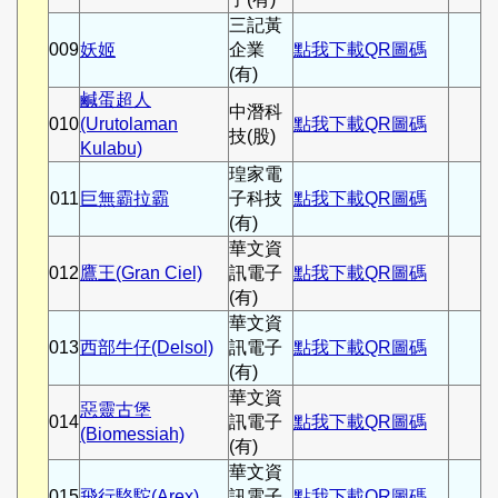
三記黃
009
妖姬
企業
點我下載QR圖碼
(有)
鹹蛋超人
中潛科
010
(Urutolaman
點我下載QR圖碼
技(股)
Kulabu)
瑝家電
011
巨無霸拉霸
子科技
點我下載QR圖碼
(有)
華文資
012
鷹王(Gran Ciel)
訊電子
點我下載QR圖碼
(有)
華文資
013
西部牛仔(Delsol)
訊電子
點我下載QR圖碼
(有)
華文資
惡靈古堡
014
訊電子
點我下載QR圖碼
(Biomessiah)
(有)
華文資
015
飛行駱駝(Arex)
訊電子
點我下載QR圖碼