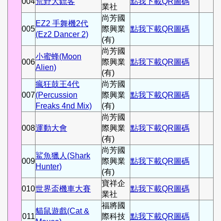
004
荒野大鏢客
點我下載QR圖碼
業社
尚芳國
EZ2 手舞機2代
005
際興業
點我下載QR圖碼
(Ez2 Dancer 2)
(有)
尚芳國
小蜜蜂(Moon
006
際興業
點我下載QR圖碼
Alien)
(有)
瘋狂鼓王4代
尚芳國
007
(Percussion
際興業
點我下載QR圖碼
Freaks 4nd Mix)
(有)
尚芳國
008
運動大會
際興業
點我下載QR圖碼
(有)
尚芳國
鯊魚獵人(Shark
009
際興業
點我下載QR圖碼
Hunter)
(有)
寶祥企
010
世界盃機車大賽
點我下載QR圖碼
業社
福將國
貓鼠遊戲(Cat &
011
際科技
點我下載QR圖碼