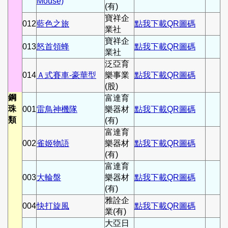
Mouse)
(有)
寶祥企
012
藍色之旅
點我下載QR圖碼
業社
寶祥企
013
怒首領蜂
點我下載QR圖碼
業社
泛亞育
014
Ａ式賽車-豪華型
樂事業
點我下載QR圖碼
(股)
鋼
富達育
珠
001
雷鳥神機隊
樂器材
點我下載QR圖碼
類
(有)
富達育
002
雀姬物語
樂器材
點我下載QR圖碼
(有)
富達育
003
大輪盤
樂器材
點我下載QR圖碼
(有)
雅詮企
004
快打旋風
點我下載QR圖碼
業(有)
大亞日