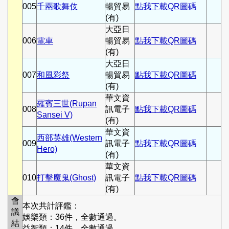
005
千兩歌舞伎
暢貿易
點我下載QR圖碼
(有)
大亞日
006
電車
暢貿易
點我下載QR圖碼
(有)
大亞日
007
和風彩祭
暢貿易
點我下載QR圖碼
(有)
華文資
羅賓三世(Rupan
008
訊電子
點我下載QR圖碼
Sansei V)
(有)
華文資
西部英雄(Western
009
訊電子
點我下載QR圖碼
Hero)
(有)
華文資
010
打擊魔鬼(Ghost)
訊電子
點我下載QR圖碼
(有)
會
本次共計評鑑：
議
娛樂類：36件，全數通過。
結
益智類：14件，全數通過。