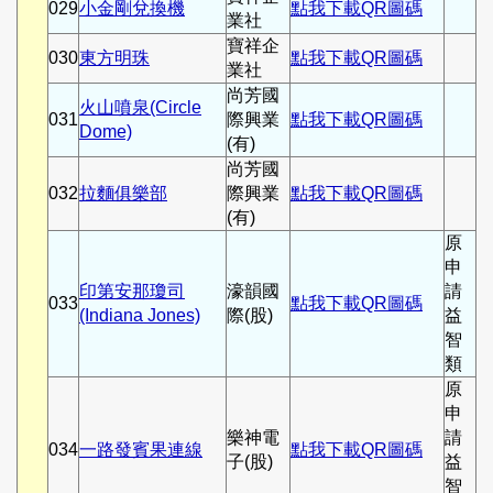
029
小金剛兌換機
點我下載QR圖碼
業社
寶祥企
030
東方明珠
點我下載QR圖碼
業社
尚芳國
火山噴泉(Circle
031
際興業
點我下載QR圖碼
Dome)
(有)
尚芳國
032
拉麵俱樂部
際興業
點我下載QR圖碼
(有)
原
申
印第安那瓊司
濠韻國
請
033
點我下載QR圖碼
(Indiana Jones)
際(股)
益
智
類
原
申
樂神電
請
034
一路發賓果連線
點我下載QR圖碼
子(股)
益
智