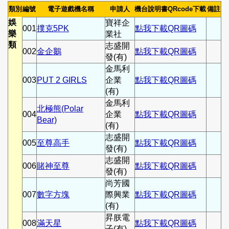
類別
編號
電子遊戲機名稱
申請人
機台說明書QRcode下載
備註
娛
寶祥企
001
撲克5PK
點我下載QR圖碼
樂
業社
類
志盛開
002
金企鵝
點我下載QR圖碼
發(有)
金馬利
003
PUT 2 GIRLS
企業
點我下載QR圖碼
(有)
金馬利
北極熊(Polar
004
企業
點我下載QR圖碼
Bear)
(有)
志盛開
005
至尊高手
點我下載QR圖碼
發(有)
志盛開
006
賭神至尊
點我下載QR圖碼
發(有)
尚芳國
007
數字方塊
際興業
點我下載QR圖碼
(有)
昇朕電
008
滿天星
點我下載QR圖碼
子(有)