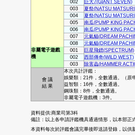
002
巨大7(GIANT SEVEN)
003
夏祭(NATSU MATSURI
004
夏祭(NATSU MATSURI
005
南瓜(PUMP KING PAC
006
南瓜(PUMP KING PAC
007
元氣貓(DREAM PACHI
008
元氣貓(DREAM PACHI
非屬電子遊戲
001
巨星飛鏢(SPECTRUM)
機
002
西部傳奇(WILD WEST)
003
除害蟲(HAMMER ACTI
本次共計評鑑：
娛樂類：21件，全數通過。（原申
會 議
益智類：16件，全數通過。
結 果
鋼珠類：8件，全數通過。
非屬電子遊戲機：3件。
資料提供:商業司第3科
備註：以上各申請評鑑機具通過情形，以本部正
本資料每次於評鑑會議完畢後即送請登錄，以供新