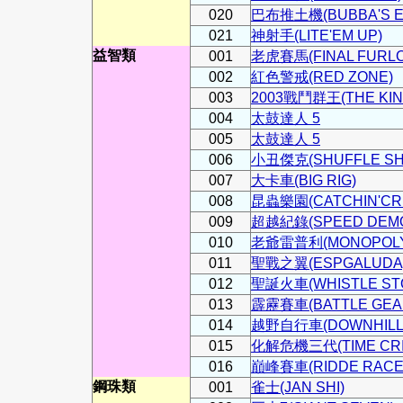
020
巴布推土機(BUBBA'S E
021
神射手(LITE'EM UP)
益智類
001
老虎賽馬(FINAL FURL
002
紅色警戒(RED ZONE)
003
2003戰鬥群王(THE KING
004
太鼓達人 5
005
太鼓達人 5
006
小丑傑克(SHUFFLE SH
007
大卡車(BIG RIG)
008
昆蟲樂園(CATCHIN'CRI
009
超越紀錄(SPEED DEM
010
老爺雷普利(MONOPOLY
011
聖戰之翼(ESPGALUDA
012
聖誕火車(WHISTLE ST
013
霹靂賽車(BATTLE GEA
014
越野自行車(DOWNHILL 
015
化解危機三代(TIME CRIS
016
巔峰賽車(RIDDE RACE
鋼珠類
001
雀士(JAN SHI)