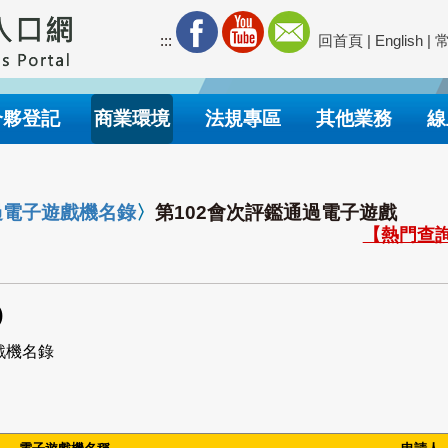
:::
回首頁
|
English
|
合夥登記
商業環境
法規專區
其他業務
線
過電子遊戲機名錄
〉
第102會次評鑑通過電子遊戲
【熱門查詢
)
戲機名錄