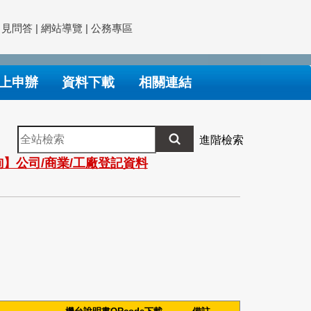
常見問答
|
網站導覽
|
公務專區
上申辦
資料下載
相關連結
全
進階檢索
站
】公司/商業/工廠登記資料
檢
索