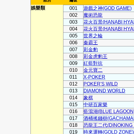
類別
編號
娛樂類
001
遊戲之神(GOD GAME)
002
魔術恐龍
003
花火百景(HANABI HYAK
004
花火百景(HANABI HYAK
005
世界之輪
006
秦霸王
007
彩金豹
008
彩金虎豹王
009
紅藍對抗
010
金元寶二
011
X-POKER
012
POKER'S WILD
013
DIAMOND WORLD
014
象棋
015
中研百家樂
016
藍瀉湖(BLUE LAGOON
017
酒桶搖錢樹(GACHAMA
018
恐龍王二代(DINOKING 
019
時來運轉(GOLD ZONE)