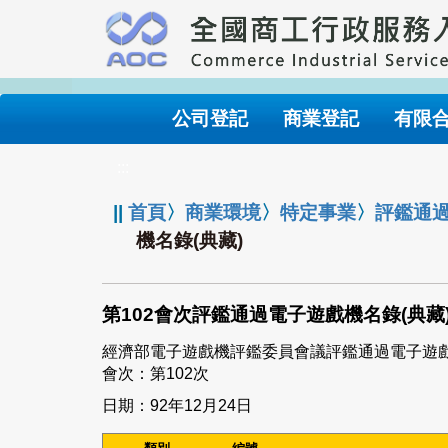
跳
到
主
要
內
公司登記
商業登記
有限
容
:::
||
首頁
〉
商業環境
〉
特定事業
〉
評鑑通
機名錄(典藏)
第102會次評鑑通過電子遊戲機名錄(典藏
經濟部電子遊戲機評鑑委員會議評鑑通過電子遊
會次：第102次
日期：92年12月24日