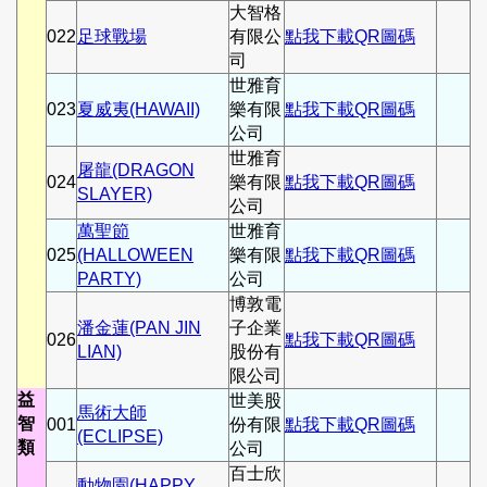
大智格
022
足球戰場
有限公
點我下載QR圖碼
司
世雅育
023
夏威夷(HAWAII)
樂有限
點我下載QR圖碼
公司
世雅育
屠龍(DRAGON
024
樂有限
點我下載QR圖碼
SLAYER)
公司
萬聖節
世雅育
025
(HALLOWEEN
樂有限
點我下載QR圖碼
PARTY)
公司
博敦電
潘金蓮(PAN JIN
子企業
026
點我下載QR圖碼
LIAN)
股份有
限公司
益
世美股
馬術大師
智
001
份有限
點我下載QR圖碼
(ECLIPSE)
類
公司
百士欣
動物園(HAPPY