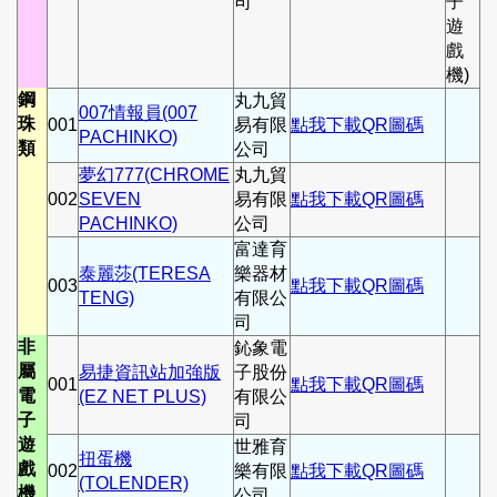
司
子
遊
戲
機)
鋼
丸九貿
007情報員(007
珠
001
易有限
點我下載QR圖碼
PACHINKO)
類
公司
夢幻777(CHROME
丸九貿
002
SEVEN
易有限
點我下載QR圖碼
PACHINKO)
公司
富達育
泰麗莎(TERESA
樂器材
003
點我下載QR圖碼
TENG)
有限公
司
非
鈊象電
屬
易捷資訊站加強版
子股份
001
點我下載QR圖碼
電
(EZ NET PLUS)
有限公
子
司
遊
世雅育
扭蛋機
戲
002
樂有限
點我下載QR圖碼
(TOLENDER)
機
公司