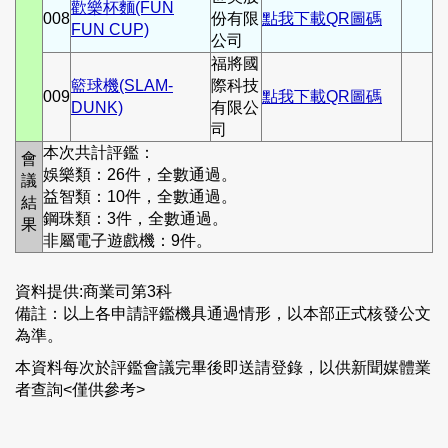
歡樂杯麵(FUN
008
份有限
點我下載QR圖碼
FUN CUP)
公司
福將國
籃球機(SLAM-
際科技
009
點我下載QR圖碼
DUNK)
有限公
司
本次共計評鑑：
會
娛樂類：26件，全數通過。
議
益智類：10件，全數通過。
結
鋼珠類：3件，全數通過。
果
非屬電子遊戲機：9件。
資料提供:商業司第3科
備註：以上各申請評鑑機具通過情形，以本部正式核發公文
為準。
本資料每次於評鑑會議完畢後即送請登錄，以供新聞媒體業
者查詢<僅供參考>