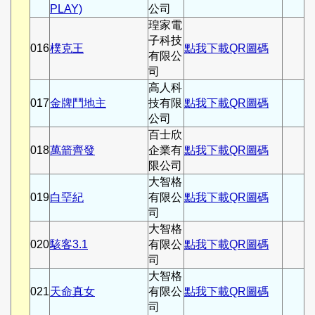
PLAY)
公司
瑝家電
子科技
016
樸克王
點我下載QR圖碼
有限公
司
高人科
017
金牌鬥地主
技有限
點我下載QR圖碼
公司
百士欣
018
萬箭齊發
企業有
點我下載QR圖碼
限公司
大智格
019
白堊紀
有限公
點我下載QR圖碼
司
大智格
020
駭客3.1
有限公
點我下載QR圖碼
司
大智格
021
天命真女
有限公
點我下載QR圖碼
司