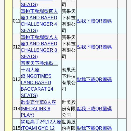
SEATS)
司
單挑王整場型四人
賓果天
座(LAND BASED
下科技
011
點我下載QR圖碼
CHALLENGER 4
有限公
SEATS)
司
單挑王整場型八人
賓果天
座(LAND BASED
下科技
012
點我下載QR圖碼
CHALLENGER 8
有限公
SEATS)
司
百家天下整場型二
十四人座
賓果天
(BINGOTIMES
下科技
013
點我下載QR圖碼
LAND BASED
有限公
BACCARAT 24
司
SEATS)
歡樂嘉年華8人座
世美股
014
(MEDALINK 8
份有限
點我下載QR圖碼
PLAY)
公司
網魚高手2代12人座
世美股
015
(TOAMI GYO 12
份有限
點我下載QR圖碼