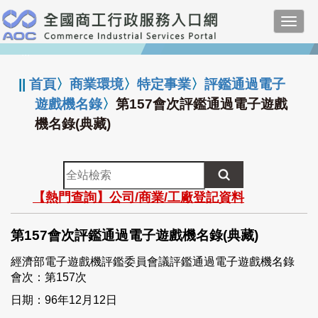
跳
Toggl
到
navig
主
:::
要
內
||
首頁
〉
商業環境
〉
特定事業
〉
評鑑通過電子
容
遊戲機名錄
〉
第157會次評鑑通過電子遊戲
機名錄(典藏)
全
站
【熱門查詢】公司/商業/工廠登記資料
檢
索
第157會次評鑑通過電子遊戲機名錄(典藏)
經濟部電子遊戲機評鑑委員會議評鑑通過電子遊戲機名錄
會次：第157次
日期：96年12月12日