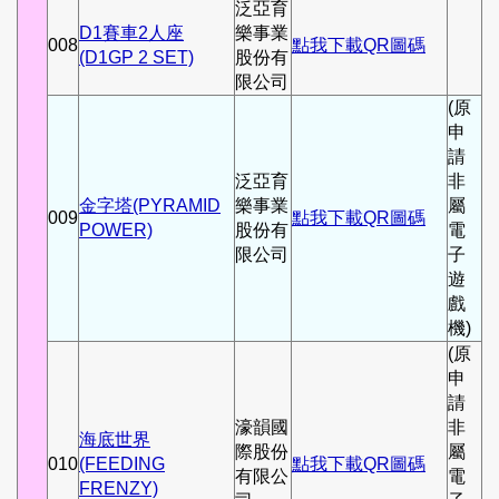
泛亞育
D1賽車2人座
樂事業
008
點我下載QR圖碼
(D1GP 2 SET)
股份有
限公司
(原
申
請
泛亞育
非
金字塔(PYRAMID
樂事業
屬
009
點我下載QR圖碼
POWER)
股份有
電
限公司
子
遊
戲
機)
(原
申
請
濠韻國
非
海底世界
際股份
屬
010
(FEEDING
點我下載QR圖碼
有限公
電
FRENZY)