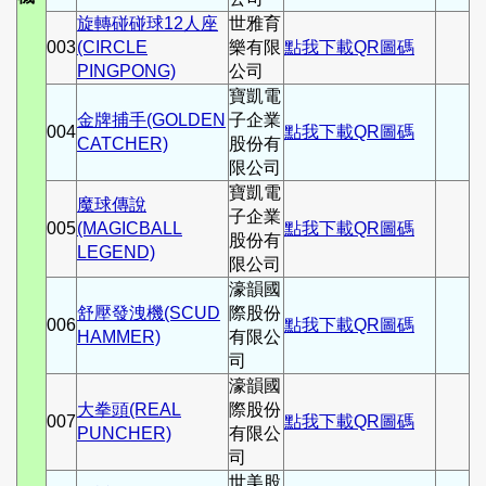
旋轉碰碰球12人座
世雅育
003
(CIRCLE
樂有限
點我下載QR圖碼
PINGPONG)
公司
寶凱電
金牌捕手(GOLDEN
子企業
004
點我下載QR圖碼
CATCHER)
股份有
限公司
寶凱電
魔球傳說
子企業
005
(MAGICBALL
點我下載QR圖碼
股份有
LEGEND)
限公司
濠韻國
舒壓發洩機(SCUD
際股份
006
點我下載QR圖碼
HAMMER)
有限公
司
濠韻國
大拳頭(REAL
際股份
007
點我下載QR圖碼
PUNCHER)
有限公
司
世美股