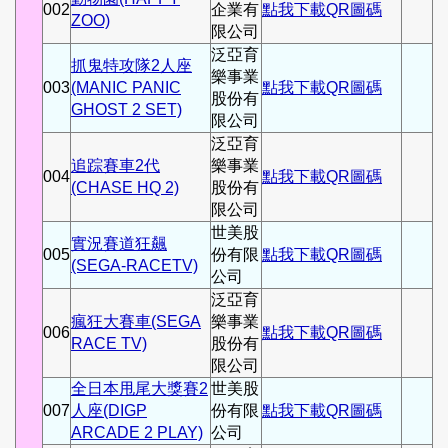
002
企業有
點我下載QR圖碼
ZOO)
限公司
泛亞育
抓鬼特攻隊2人座
樂事業
003
(MANIC PANIC
點我下載QR圖碼
股份有
GHOST 2 SET)
限公司
泛亞育
追踪賽車2代
樂事業
004
點我下載QR圖碼
(CHASE HQ 2)
股份有
限公司
世美股
實況賽道狂飆
005
份有限
點我下載QR圖碼
(SEGA-RACETV)
公司
泛亞育
瘋狂大賽車(SEGA
樂事業
006
點我下載QR圖碼
RACE TV)
股份有
限公司
全日本甩尾大獎賽2
世美股
007
人座(DIGP
份有限
點我下載QR圖碼
ARCADE 2 PLAY)
公司