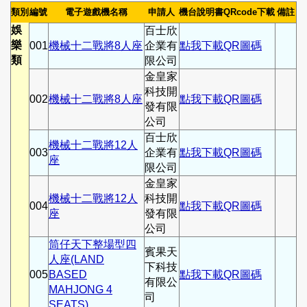
類別
編號
電子遊戲機名稱
申請人
機台說明書QRcode下載
備註
娛
百士欣
樂
001
機械十二戰將8人座
企業有
點我下載QR圖碼
類
限公司
金皇家
科技開
002
機械十二戰將8人座
點我下載QR圖碼
發有限
公司
百士欣
機械十二戰將12人
003
企業有
點我下載QR圖碼
座
限公司
金皇家
機械十二戰將12人
科技開
004
點我下載QR圖碼
座
發有限
公司
筒仔天下整場型四
賓果天
人座(LAND
下科技
005
BASED
點我下載QR圖碼
有限公
MAHJONG 4
司
SEATS)