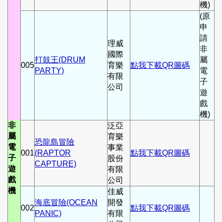
機)
(原
申
請
理威
非
國際
打鼓王(DRUM
屬
005
育樂
點我下載QR圖碼
PARTY)
電
有限
子
公司
遊
戲
機)
非
泛亞
屬
育樂
恐龍島冒險
電
事業
001
(RAPTOR
點我下載QR圖碼
子
股份
CAPTURE)
遊
有限
戲
公司
機
佳威
海底冒險(OCEAN
開發
002
點我下載QR圖碼
PANIC)
有限