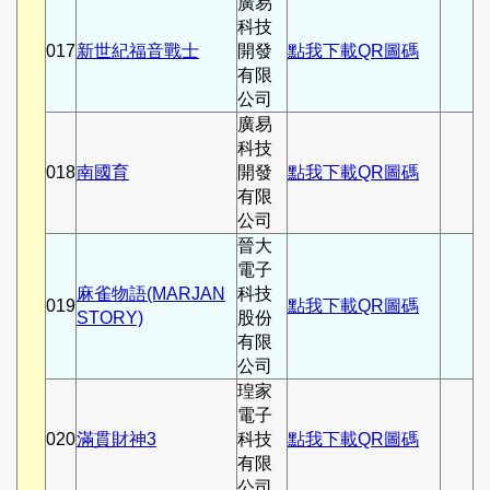
廣易
科技
017
新世紀福音戰士
開發
點我下載QR圖碼
有限
公司
廣易
科技
018
南國育
開發
點我下載QR圖碼
有限
公司
晉大
電子
麻雀物語(MARJAN
科技
019
點我下載QR圖碼
STORY)
股份
有限
公司
瑝家
電子
020
滿貫財神3
科技
點我下載QR圖碼
有限
公司