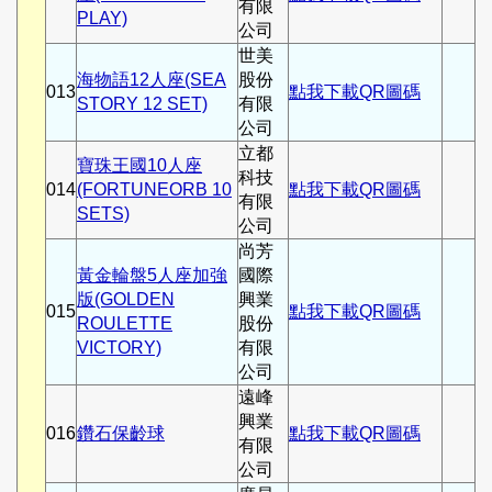
有限
PLAY)
公司
世美
海物語12人座(SEA
股份
013
點我下載QR圖碼
STORY 12 SET)
有限
公司
立都
寶珠王國10人座
科技
014
(FORTUNEORB 10
點我下載QR圖碼
有限
SETS)
公司
尚芳
黃金輪盤5人座加強
國際
版(GOLDEN
興業
015
點我下載QR圖碼
ROULETTE
股份
VICTORY)
有限
公司
遠峰
興業
016
鑽石保齡球
點我下載QR圖碼
有限
公司