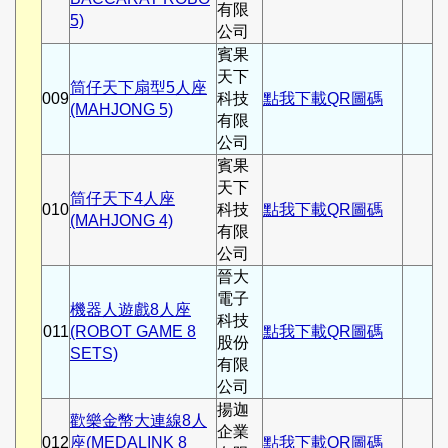
有限
5)
公司
賓果
天下
筒仔天下扇型5人座
009
科技
點我下載QR圖碼
(MAHJONG 5)
有限
公司
賓果
天下
筒仔天下4人座
010
科技
點我下載QR圖碼
(MAHJONG 4)
有限
公司
晉大
電子
機器人遊戲8人座
科技
011
(ROBOT GAME 8
點我下載QR圖碼
股份
SETS)
有限
公司
揚迦
歡樂金幣大連線8人
企業
012
座(MEDALINK 8
點我下載QR圖碼