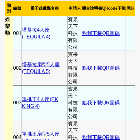
類
編號
電子遊戲機名稱
申請人
機台說明書QRcode下載
備註
別
娛
賓果
樂
天下
塔基拉4人座
類
001
科技
點我下載QR圖碼
(TEQUILA 4)
有限
公司
賓果
天下
塔基拉扇型5人座
002
科技
點我下載QR圖碼
(TEQUILA 5)
有限
公司
賓果
天下
單挑王4人座(PK
003
科技
點我下載QR圖碼
KING 4)
有限
公司
賓果
天下
單挑王扇型5人座
004
科技
點我下載QR圖碼