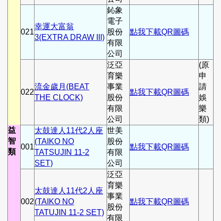
鈊象
電子
幸運大富翁
021
股份
點我下載QR圖碼
3(EXTRA DRAW III)
有限
公司
泛亞
(原
育樂
申
流金歲月(BEAT
事業
請
022
點我下載QR圖碼
THE CLOCK)
股份
娛
有限
樂
公司
類)
益
太鼓達人11代2人座
世美
智
(TAIKO NO
股份
001
點我下載QR圖碼
類
TATSUJIN 11-2
有限
SET)
公司
泛亞
育樂
太鼓達人11代2人座
事業
002
(TAIKO NO
點我下載QR圖碼
股份
TATUJIN 11-2 SET)
有限