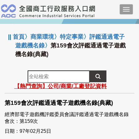
跳
Toggl
到
navig
主
:::
要
內
||
首頁
〉
商業環境
〉
特定事業
〉
評鑑通過電子
容
遊戲機名錄
〉
第159會次評鑑通過電子遊戲
機名錄(典藏)
全
站
【熱門查詢】公司/商業/工廠登記資料
檢
索
第159會次評鑑通過電子遊戲機名錄(典藏)
經濟部電子遊戲機評鑑委員會議評鑑通過電子遊戲機名錄
會次：第159次
日期：97年02月25日