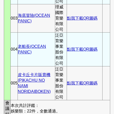
公司
理威
國際
海底冒險(OCEAN
003
育樂
點我下載QR圖碼
PANIC)
有限
公司
泛亞
育樂
老船長(OCEAN
事業
004
點我下載QR圖碼
PANIC)
股份
有限
公司
泛亞
皮卡丘卡片販賣機
育樂
(PIKACHU NO
事業
005
點我下載QR圖碼
NAMI
股份
NORIDAIBOKEN)
有限
公司
會
本次共計評鑑：
議
娛樂類：22件，全數通過。