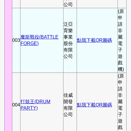
公司
(原
申
泛亞
請
育樂
非
魔龍戰役(BATTLE
事業
屬
003
點我下載QR圖碼
FORGE)
股份
電
有限
子
公司
遊
戲
機)
(原
申
請
佳威
非
打鼓王(DRUM
開發
屬
004
點我下載QR圖碼
PARTY)
有限
電
公司
子
遊
戲