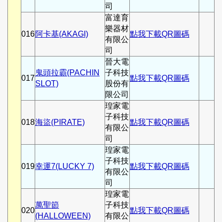
司
富達育
樂器材
016
阿卡基(AKAGI)
點我下載QR圖碼
有限公
司
晉大電
鬼頭拉霸(PACHIN
子科技
017
點我下載QR圖碼
SLOT)
股份有
限公司
瑝家電
子科技
018
海盜(PIRATE)
點我下載QR圖碼
有限公
司
瑝家電
子科技
019
幸運7(LUCKY 7)
點我下載QR圖碼
有限公
司
瑝家電
萬聖節
子科技
020
點我下載QR圖碼
(HALLOWEEN)
有限公