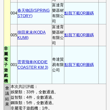
富達育
春天物語(SPRING
樂器材
004
點我下載QR圖碼
STORY)
有限公
司
富達育
倖田來未(KODA
樂器材
005
點我下載QR圖碼
KUMI)
有限公
司
非
屬
電
奇達貿
雲霄飛車(KIDDIE
子
001
易有限
點我下載QR圖碼
COASTER KM 3)
遊
公司
戲
機
本次共計評鑑：
會
娛樂類：33件，全數通過。
議
益智類：4件，全數通過。
結
鋼珠類：5件，全數通過。
果
非屬電子遊戲機：1件。