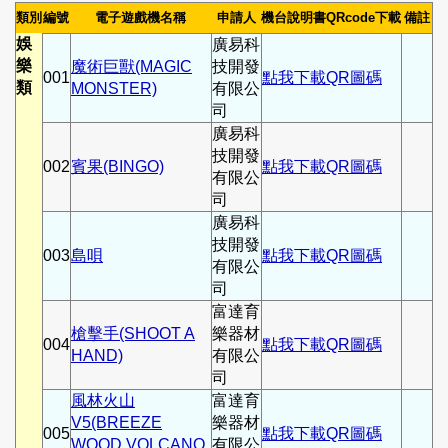
類別
編號
電子遊戲機名稱
申請人
機台說明書QRcode下載
備註
娛
廣易科
樂
魔術巨獸(MAGIC
技開發
001
點我下載QR圖碼
類
MONSTER)
有限公
司
廣易科
技開發
002
賓果(BINGO)
點我下載QR圖碼
有限公
司
廣易科
技開發
003
島唄
點我下載QR圖碼
有限公
司
富達育
槍擊手(SHOOT A
樂器材
004
點我下載QR圖碼
HAND)
有限公
司
風林火山
富達育
V5(BREEZE
樂器材
005
點我下載QR圖碼
WOOD VOLCANO
有限公