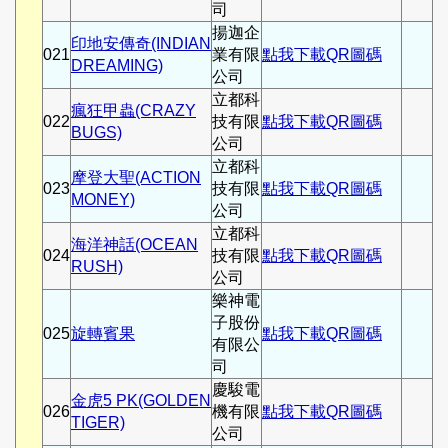
司
揚迦企
印地安傳奇(INDIAN
021
業有限
點我下載QR圖碼
DREAMING)
公司
立都科
瘋狂甲蟲(CRAZY
022
技有限
點我下載QR圖碼
BUGS)
公司
立都科
摩登大聖(ACTION
023
技有限
點我下載QR圖碼
MONEY)
公司
立都科
海洋神話(OCEAN
024
技有限
點我下載QR圖碼
RUSH)
公司
樂神電
子股份
025
旋轉賓果
點我下載QR圖碼
有限公
司
慶駿電
金虎5 PK(GOLDEN
026
機有限
點我下載QR圖碼
TIGER)
公司