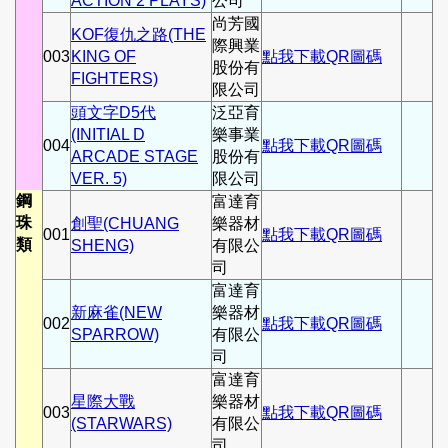
ACTION 2 PLAYS)
公司
尚芳國
KOF復仇之路(THE
際興業
003
KING OF
點我下載QR圖碼
股份有
FIGHTERS)
限公司
頭文字D5代
泛亞育
(INITIAL D
樂事業
004
點我下載QR圖碼
ARCADE STAGE
股份有
VER. 5)
限公司
鋼
富達育
珠
創聖(CHUANG
樂器材
001
點我下載QR圖碼
類
SHENG)
有限公
司
富達育
新麻雀(NEW
樂器材
002
點我下載QR圖碼
SPARROW)
有限公
司
富達育
星際大戰
樂器材
003
點我下載QR圖碼
(STARWARS)
有限公
司