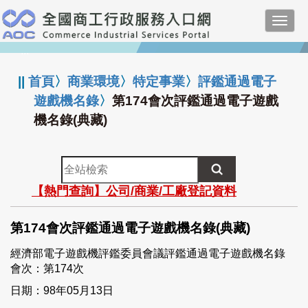
跳
Toggl
到
navig
主
:::
要
內
||
首頁
〉
商業環境
〉
特定事業
〉
評鑑通過電子
容
遊戲機名錄
〉
第174會次評鑑通過電子遊戲
機名錄(典藏)
全
站
【熱門查詢】公司/商業/工廠登記資料
檢
索
第174會次評鑑通過電子遊戲機名錄(典藏)
經濟部電子遊戲機評鑑委員會議評鑑通過電子遊戲機名錄
會次：第174次
日期：98年05月13日