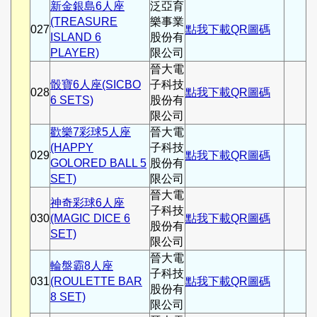
新金銀島6人座
泛亞育
(TREASURE
樂事業
027
點我下載QR圖碼
ISLAND 6
股份有
PLAYER)
限公司
晉大電
骰寶6人座(SICBO
子科技
028
點我下載QR圖碼
6 SETS)
股份有
限公司
歡樂7彩球5人座
晉大電
(HAPPY
子科技
029
點我下載QR圖碼
GOLORED BALL 5
股份有
SET)
限公司
晉大電
神奇彩球6人座
子科技
030
(MAGIC DICE 6
點我下載QR圖碼
股份有
SET)
限公司
晉大電
輪盤霸8人座
子科技
031
(ROULETTE BAR
點我下載QR圖碼
股份有
8 SET)
限公司