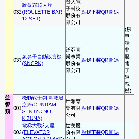
晉大電
輪盤霸12人座
子科技
032
(ROULETTE BAR
點我下載QR圖碼
股份有
12 SET)
限公司
(原
申
請
泛亞育
非
象鼻子自動販賣機
樂事業
屬
033
點我下載QR圖碼
(SNORK)
股份有
電
限公司
子
遊
戲
機)
益
機動戰士鋼彈-戰場
世雅育
智
之絆(GUNDAM
001
樂有限
點我下載QR圖碼
類
SENJYO NO
公司
KIZUNA)
電梯大戰2人座
世美股
002
(ELEVATOR
份有限
點我下載QR圖碼