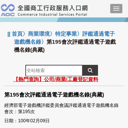
跳
Toggl
到
navig
主
:::
要
內
||
首頁
〉
商業環境
〉
特定事業
〉
評鑑通過電子
容
遊戲機名錄
〉
第195會次評鑑通過電子遊戲
機名錄(典藏)
全
站
【熱門查詢】公司/商業/工廠登記資料
檢
索
第195會次評鑑通過電子遊戲機名錄(典藏)
經濟部電子遊戲機評鑑委員會議評鑑通過電子遊戲機名錄
會次：第195次
日期：100年02月09日