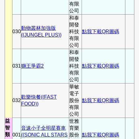
有限
公司
和泰
開發
動物叢林加強版
030
科技
點我下載QR圖碼
((JUNGEL PLUS))
有限
公司
和泰
開發
031
獅王爭霸2
科技
點我下載QR圖碼
有限
公司
華敏
電子
歡樂快餐((FAST
032
股份
點我下載QR圖碼
FOOD))
有限
公司
益
世雅
智
音速小子全明星賽車
育樂
類
001
((SONIC ALL STARS
股份
點我下載QR圖碼