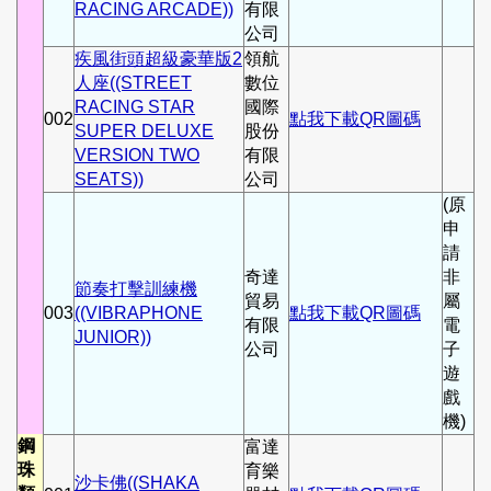
RACING ARCADE))
有限
公司
疾風街頭超級豪華版2
領航
人座((STREET
數位
RACING STAR
國際
002
點我下載QR圖碼
SUPER DELUXE
股份
VERSION TWO
有限
SEATS))
公司
(原
申
請
奇達
非
節奏打擊訓練機
貿易
屬
003
((VIBRAPHONE
點我下載QR圖碼
有限
電
JUNIOR))
公司
子
遊
戲
機)
鋼
富達
珠
育樂
沙卡佛((SHAKA