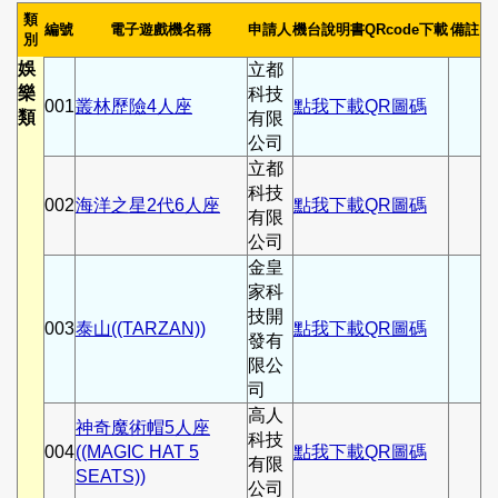
類
編號
電子遊戲機名稱
申請人
機台說明書QRcode下載
備註
別
娛
立都
樂
科技
001
叢林歷險4人座
點我下載QR圖碼
類
有限
公司
立都
科技
002
海洋之星2代6人座
點我下載QR圖碼
有限
公司
金皇
家科
技開
003
泰山((TARZAN))
點我下載QR圖碼
發有
限公
司
高人
神奇魔術帽5人座
科技
004
((MAGIC HAT 5
點我下載QR圖碼
有限
SEATS))
公司