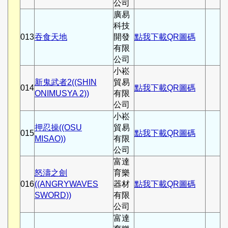
公司
廣易
科技
013
吞食天地
開發
點我下載QR圖碼
有限
公司
小崧
新鬼武者2((SHIN
貿易
014
點我下載QR圖碼
ONIMUSYA 2))
有限
公司
小崧
押忍操((OSU
貿易
015
點我下載QR圖碼
MISAO))
有限
公司
富達
怒濤之劍
育樂
016
((ANGRYWAVES
器材
點我下載QR圖碼
SWORD))
有限
公司
富達