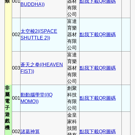
類
001
器材
點我下載QR圖碼
BUDDHA))
有限
公司
富達
育樂
太空梭2((SPACE
002
器材
點我下載QR圖碼
SHUTTLE 2))
有限
公司
富達
育樂
蒼天之拳((HEAVEN
003
器材
點我下載QR圖碼
FIST))
有限
公司
非
創聚
屬
動動腦學堂((IQ
科技
001
點我下載QR圖碼
電
MOMO))
有限
子
公司
遊
金皇
戲
家科
機
技開
002
諸葛神算
點我下載QR圖碼
發有