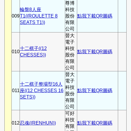
尊博
輪盤8人座
科技
009
T1((ROULETTE 8
股份
點我下載QR圖碼
SEATS T1))
有限
公司
晉大
電子
十二棋子((12
科技
010
點我下載QR圖碼
CHESSES))
股份
有限
公司
晉大
電子
十二棋子整場型16人
科技
011
座((12 CHESSES 16
點我下載QR圖碼
股份
SETS))
有限
公司
可好
科技
012
忍魂((RENHUN))
點我下載QR圖碼
有限