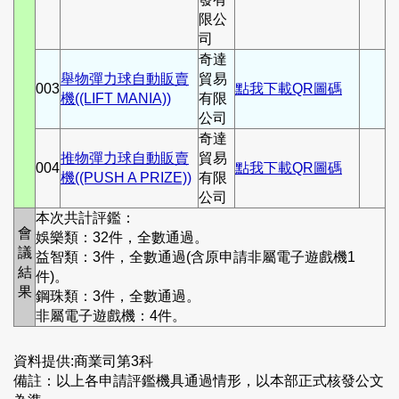
限公
司
奇達
舉物彈力球自動販賣
貿易
003
點我下載QR圖碼
機((LIFT MANIA))
有限
公司
奇達
推物彈力球自動販賣
貿易
004
點我下載QR圖碼
機((PUSH A PRIZE))
有限
公司
本次共計評鑑：
會
娛樂類：32件，全數通過。
議
益智類：3件，全數通過(含原申請非屬電子遊戲機1
結
件)。
果
鋼珠類：3件，全數通過。
非屬電子遊戲機：4件。
資料提供:商業司第3科
備註：以上各申請評鑑機具通過情形，以本部正式核發公文