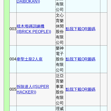
DAIBOKAN))
有限
公司
文心
育樂
積木堆磚訓練機
休閒
003
點我下載QR圖碼
((BRICK PEOPLE))
股份
有限
公司
樂神
電子
004
拳聖土龍2人座
股份
點我下載QR圖碼
有限
公司
泛亞
育樂
拆除達人((SUPER
事業
005
點我下載QR圖碼
HACKER))
股份
有限
公司
理威