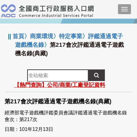
跳
Toggl
到
navig
主
:::
要
內
||
首頁
〉
商業環境
〉
特定事業
〉
評鑑通過電子
容
遊戲機名錄
〉
第217會次評鑑通過電子遊戲
機名錄(典藏)
全
站
【熱門查詢】公司/商業/工廠登記資料
檢
索
第217會次評鑑通過電子遊戲機名錄(典藏)
經濟部電子遊戲機評鑑委員會議評鑑通過電子遊戲機名錄
會次：第217次
日期：101年12月13日