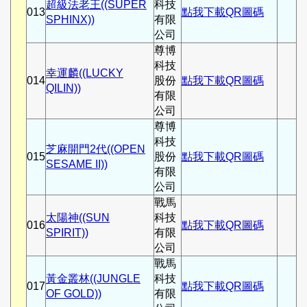
超級法老王((SUPER
科技
013
點我下載QR圖碼
SPHINX))
有限
公司
尊博
科技
幸運麟((LUCKY
014
股份
點我下載QR圖碼
QILIN))
有限
公司
尊博
科技
芝麻開門2代((OPEN
015
股份
點我下載QR圖碼
SESAME II))
有限
公司
戰馬
太陽神((SUN
科技
016
點我下載QR圖碼
SPIRIT))
有限
公司
戰馬
黃金叢林((JUNGLE
科技
017
點我下載QR圖碼
OF GOLD))
有限