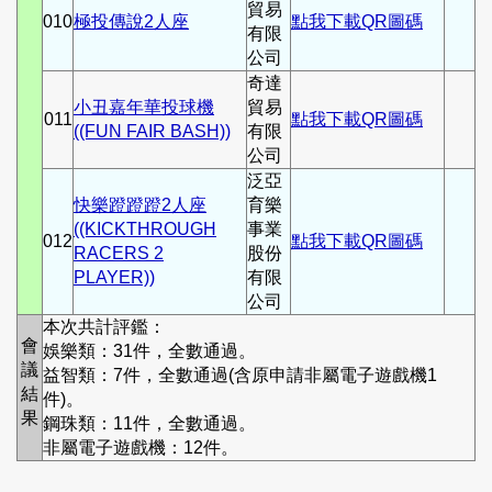
貿易
010
極投傳說2人座
點我下載QR圖碼
有限
公司
奇達
小丑嘉年華投球機
貿易
011
點我下載QR圖碼
((FUN FAIR BASH))
有限
公司
泛亞
快樂蹬蹬蹬2人座
育樂
((KICKTHROUGH
事業
012
點我下載QR圖碼
RACERS 2
股份
PLAYER))
有限
公司
本次共計評鑑：
會
娛樂類：31件，全數通過。
議
益智類：7件，全數通過(含原申請非屬電子遊戲機1
結
件)。
果
鋼珠類：11件，全數通過。
非屬電子遊戲機：12件。