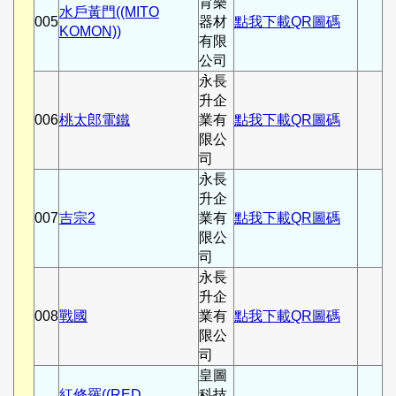
育樂
水戶黃門((MITO
005
器材
點我下載QR圖碼
KOMON))
有限
公司
永長
升企
006
桃太郎電鐵
業有
點我下載QR圖碼
限公
司
永長
升企
007
吉宗2
業有
點我下載QR圖碼
限公
司
永長
升企
008
戰國
業有
點我下載QR圖碼
限公
司
皇圖
紅修羅((RED
科技