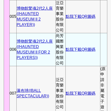
泛亞
博物館驚魂2代2人座
育樂
((HAUNTED
事業
005
點我下載QR圖碼
MUSEUM II 2
股份
PLAYER))
有限
公司
尚芳
博物館驚魂2代2人座
國際
((HAUNTED
興業
006
點我下載QR圖碼
MUSEUM II FOR 2
股份
PLAYERS))
有限
公司
(原
申
泛亞
請
育樂
非
瀑布球((BALL
事業
屬
007
點我下載QR圖碼
SPECTACULAR))
股份
電
有限
子
公司
遊