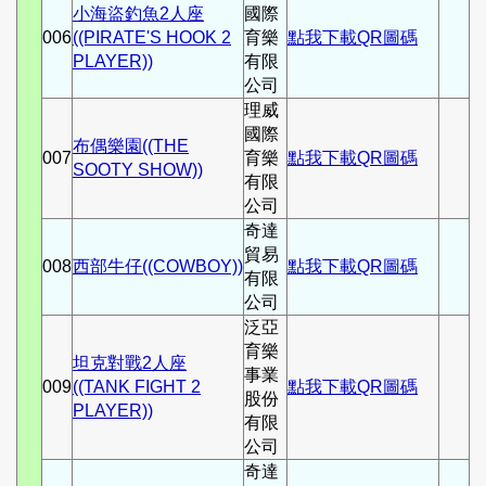
小海盜釣魚2人座
國際
006
((PIRATE'S HOOK 2
育樂
點我下載QR圖碼
PLAYER))
有限
公司
理威
國際
布偶樂園((THE
007
育樂
點我下載QR圖碼
SOOTY SHOW))
有限
公司
奇達
貿易
008
西部牛仔((COWBOY))
點我下載QR圖碼
有限
公司
泛亞
育樂
坦克對戰2人座
事業
009
((TANK FIGHT 2
點我下載QR圖碼
股份
PLAYER))
有限
公司
奇達