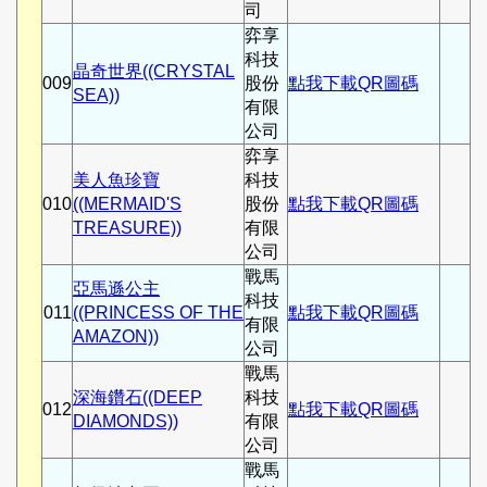
司
弈享
科技
晶奇世界((CRYSTAL
009
股份
點我下載QR圖碼
SEA))
有限
公司
弈享
美人魚珍寶
科技
010
((MERMAID'S
股份
點我下載QR圖碼
TREASURE))
有限
公司
戰馬
亞馬遜公主
科技
011
((PRINCESS OF THE
點我下載QR圖碼
有限
AMAZON))
公司
戰馬
深海鑽石((DEEP
科技
012
點我下載QR圖碼
DIAMONDS))
有限
公司
戰馬