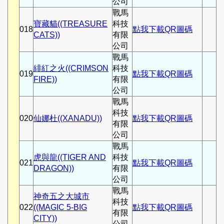
公司
戰馬
寶藏貓((TREASURE
科技
018
點我下載QR圖碼
CATS))
有限
公司
戰馬
緋紅之火((CRIMSON
科技
019
點我下載QR圖碼
FIRE))
有限
公司
戰馬
科技
020
仙娜杜((XANADU))
點我下載QR圖碼
有限
公司
戰馬
虎與龍((TIGER AND
科技
021
點我下載QR圖碼
DRAGON))
有限
公司
戰馬
神奇五之大城市
科技
022
((MAGIC 5-BIG
點我下載QR圖碼
有限
CITY))
公司