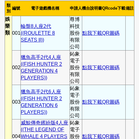
類
編號
電子遊戲機名稱
申請人
機台說明書QRcode下載
備註
別
娛
尊博
樂
輪盤8人座2代
科技
類
001
((ROULETTE 8
股份
點我下載QR圖碼
SEATS II))
有限
公司
鈊象
獵魚高手2代4人座
電子
((FISH HUNTER 2
002
股份
點我下載QR圖碼
GENERATION 4
有限
PLAYERS))
公司
鈊象
獵魚高手2代6人座
電子
((FISH HUNTER 2
003
股份
點我下載QR圖碼
GENERATION 6
有限
PLAYERS))
公司
威鯨傳奇繽紛版4人座
鈊象
((THE LEGEND OF
電子
004
WHALE 4 PLAYERS
股份
點我下載QR圖碼