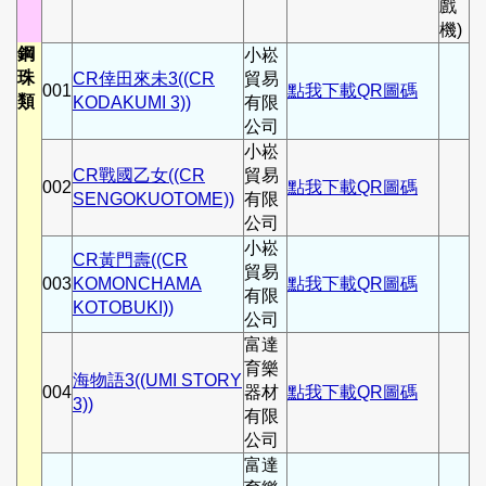
戲
機)
鋼
小崧
珠
CR倖田來未3((CR
貿易
001
點我下載QR圖碼
類
KODAKUMI 3))
有限
公司
小崧
CR戰國乙女((CR
貿易
002
點我下載QR圖碼
SENGOKUOTOME))
有限
公司
小崧
CR黃門壽((CR
貿易
003
KOMONCHAMA
點我下載QR圖碼
有限
KOTOBUKI))
公司
富達
育樂
海物語3((UMI STORY
004
器材
點我下載QR圖碼
3))
有限
公司
富達