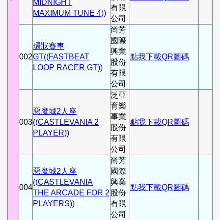
MIDNIGHT
有限
MAXIMUM TUNE 4))
公司
尚芳
國際
環狀賽車
興業
002
GT((FASTBEAT
點我下載QR圖碼
股份
LOOP RACER GT))
有限
公司
泛亞
育樂
惡魔城2人座
事業
003
((CASTLEVANIA 2
點我下載QR圖碼
股份
PLAYER))
有限
公司
尚芳
惡魔城2人座
國際
((CASTLEVANIA
興業
004
點我下載QR圖碼
THE ARCADE FOR 2
股份
PLAYERS))
有限
公司