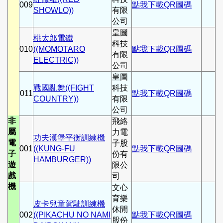
009
點我下載QR圖碼
SHOWLO))
有限
公司
皇圖
桃太郎電鐵
科技
010
((MOMOTARO
點我下載QR圖碼
有限
ELECTRIC))
公司
皇圖
戰國亂舞((FIGHT
科技
011
點我下載QR圖碼
COUNTRY))
有限
公司
非
飛絡
屬
力電
功夫漢堡平衡訓練機
電
子股
001
((KUNG-FU
點我下載QR圖碼
子
份有
HAMBURGER))
遊
限公
戲
司
機
文心
育樂
皮卡兒童駕駛訓練機
休閒
002
((PIKACHU NO NAMI
點我下載QR圖碼
股份