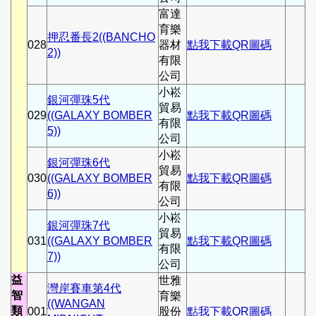
富達
育樂
押忍番長2((BANCHO
028
器材
點我下載QR圖碼
2))
有限
公司
小崧
銀河彈珠5代
貿易
029
((GALAXY BOMBER
點我下載QR圖碼
有限
5))
公司
小崧
銀河彈珠6代
貿易
030
((GALAXY BOMBER
點我下載QR圖碼
有限
6))
公司
小崧
銀河彈珠7代
貿易
031
((GALAXY BOMBER
點我下載QR圖碼
有限
7))
公司
益
世雅
灣岸賽車第4代
智
育樂
((WANGAN
類
001
股份
點我下載QR圖碼