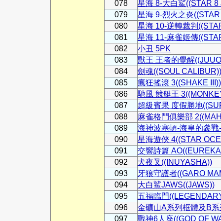
078
星海 8-大白鯊((STAR 8 
079
星海 9-烈火之炎((STAR 
080
星海 10-逆轉裁判((STAR
081
星海 11-麻雀姬傳((STAR 
082
小丑 5PK
083
獸王 王者的覺醒((JUUOU
084
劍魂((SOUL CALIBUR)
085
瘋狂搖滾 3((SHAKE III))
086
馳風 競艇王 3((MONKEY
087
超級賓果 度假勝地((SUPE
088
麻雀格鬥俱樂部 2((MAHJO
089
海神波塞頓-海皇的參戰-((A
090
星海遊俠 4((STAR OCEA
091
交響詩篇 AO((EUREKA 
092
犬夜叉((INUYASHA))
093
牙狼守護者((GARO MAM
094
大白鯊JAWS((JAWS))
095
五福臨門((LEGENDARY 
096
金礦山A系列框體及B系列框體
097
戰神6人座((GOD OF WAR