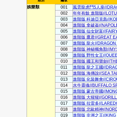
類別
編號
娛樂類
001
風雲龍虎鬥5人座((DRAGON
002
年年有餘 進階版((LOTUS
003
進階版 科迪亞克島((KODI
004
進階版 拿破崙((NAPOLEO
005
進階版 仙女財富((FAIRY 
006
進階版 鷹君((GREAT EA
007
進階版 龍火((DRAGON F
008
進階版 神秘獨角獸((MYST
009
進階版 野性女王((QUEEN 
010
進階版 國王和寶劍((THE K
011
進階版 龍之王國((DRAGO
012
進階版 海傳說((SEA TAL
013
進階版 化裝舞會((CIRQU
014
水牛靈魂((BUFFALO SPI
015
進階版 蒙古帝國((MONGO
016
進階版 大猩猩((GORILLA
017
進階版 拉雷多((LAREDO
018
進階版 北歐精神((NORDIC
019
進階版 非洲之王((KING O