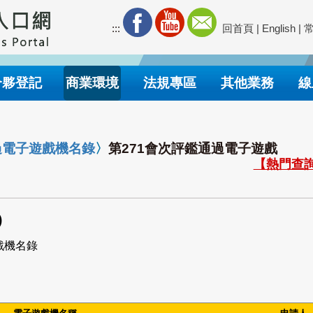
:::
回首頁
|
English
|
合夥登記
商業環境
法規專區
其他業務
線
過電子遊戲機名錄
〉
第271會次評鑑通過電子遊戲
【熱門查詢
)
戲機名錄