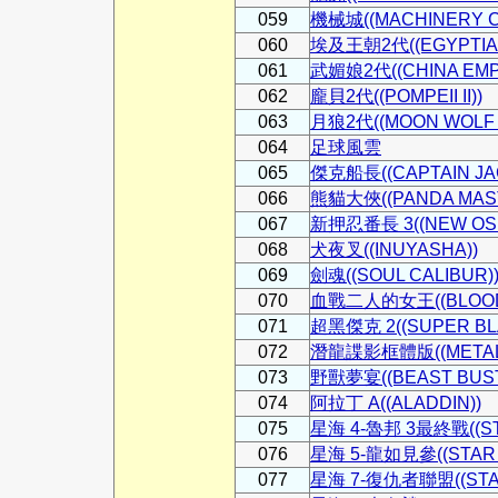
059
機械城((MACHINERY CI
060
埃及王朝2代((EGYPTIAN 
061
武媚娘2代((CHINA EMPR
062
龐貝2代((POMPEII II))
063
月狼2代((MOON WOLF I
064
足球風雲
065
傑克船長((CAPTAIN JA
066
熊貓大俠((PANDA MAST
067
新押忍番長 3((NEW OSU
068
犬夜叉((INUYASHA))
069
劍魂((SOUL CALIBUR)
070
血戰二人的女王((BLOOD 
071
超黑傑克 2((SUPER BLA
072
潛龍諜影框體版((METAL 
073
野獸夢宴((BEAST BUST
074
阿拉丁 A((ALADDIN))
075
星海 4-魯邦 3最終戰((STA
076
星海 5-龍如見參((STAR 5
077
星海 7-復仇者聯盟((STAR