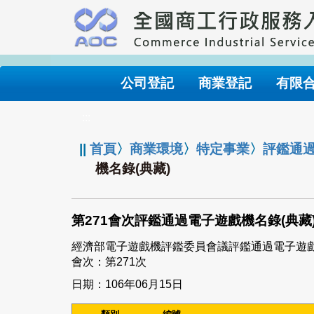
跳
到
主
要
內
公司登記
商業登記
有限
容
:::
||
首頁
〉
商業環境
〉
特定事業
〉
評鑑通
機名錄(典藏)
第271會次評鑑通過電子遊戲機名錄(典藏
經濟部電子遊戲機評鑑委員會議評鑑通過電子遊
會次：第271次
日期：106年06月15日