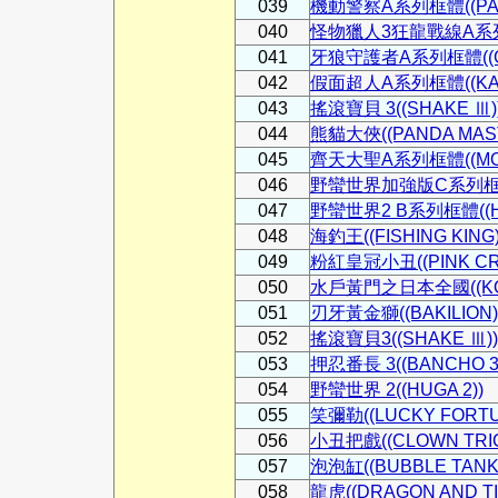
039
機動警察A系列框體((PATL
040
怪物獵人3狂龍戰線A系列框體
041
牙狼守護者A系列框體((GA
042
假面超人A系列框體((KAM
043
搖滾寶貝 3((SHAKE Ⅲ)
044
熊貓大俠((PANDA MAST
045
齊天大聖A系列框體((MONK
046
野蠻世界加強版C系列框體((
047
野蠻世界2 B系列框體((HU
048
海釣王((FISHING KING)
049
粉紅皇冠小丑((PINK CR
050
水戶黃門之日本全國((KOU
051
刃牙黃金獅((BAKILION)
052
搖滾寶貝3((SHAKE Ⅲ))
053
押忍番長 3((BANCHO 3
054
野蠻世界 2((HUGA 2))
055
笑彌勒((LUCKY FORTU
056
小丑把戲((CLOWN TRIC
057
泡泡缸((BUBBLE TANK
058
龍虎((DRAGON AND TI