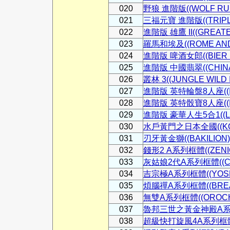
020
野狼 進階版((WOLF RUN
021
三福元寶 進階版((TRIPLE
022
進階版 雄鷹 II((GREATEA
023
羅馬和埃及((ROME AND
024
進階版 啤酒女郎((BIER 
025
進階版 中國翡翠((CHINA
026
叢林 3((JUNGLE WILD II
027
進階版 英特輪盤8人座((INT
028
進階版 英特骰寶8人座((INT
029
進階版 豪華人生5合1((LIFE
030
水戶黃門之日本全國((KOU
031
刃牙黃金獅((BAKILION)
032
錢形2 A系列框體((ZENIGA
033
灰姑娘2代A系列框體((CIN
034
吉宗極A系列框體((YOSHI
035
煩腦禪A系列框體((BREAK
036
無雙A系列框體((OROCHI
037
魯邦三世之黃金神殿A系列框體
038
超級快打旋風4A系列框體((S