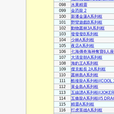
098
水果精靈
099
金恐龍 2
100
新潘金蓮A系列框
101
野蠻遊戲B系列框
102
動物叢林3A系列框
103
發發發B系列框
104
少林A系列框
105
夜店A系列框
106
七海傳奇海神奪寶6人座
107
大清皇朝A系列框
108
海釣王A系列框
109
傑克船長 2A系列框
110
叢林島A系列框
111
酷接龍A系列框((COOL 1
112
黃金島A系列框
113
五線譜A系列框((JOKER 
114
五條龍A系列框((5 DRAG
115
精靈A系列框
116
打虎英雄A系列框