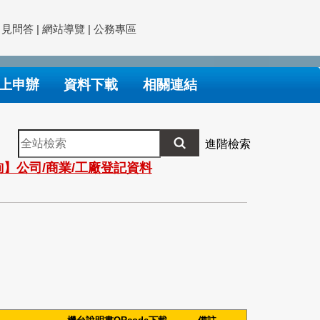
常見問答
|
網站導覽
|
公務專區
上申辦
資料下載
相關連結
全
進階檢索
站
】公司/商業/工廠登記資料
檢
索