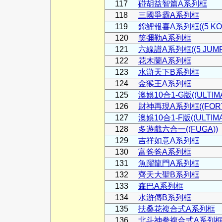
117
碰胡益智篇A系列框
118
三國爭霸A系列框
119
錦鯉報喜A系列框((5 KOI
120
笑彌勒A系列框
121
六線譜A系列框((5 JUMP
122
花木蘭A系列框
123
水滸天下B系列框
124
金猴王A系列框
125
澳娛10合1-G版((ULTIMA
126
財神再現A系列框((FORTU
127
澳娛10合1-F版((ULTIMAT
128
多遊戲六合一((FUGA))
129
吉祥如意A系列框
130
富爸爸A系列框
131
魚躍龍門A系列框
132
齊天大聖B系列框
133
森巴A系列框
134
水滸傳B系列框
135
扶桑花複合式A系列框
136
北斗神拳複合式A系列