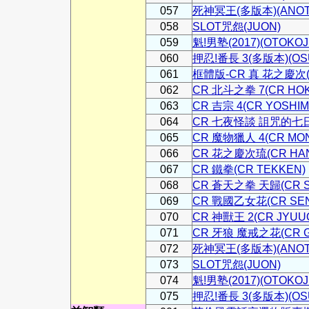
057
死神冥王(多版本)(ANOTH
058
SLOT咒怨(JUON)
059
魁!男塾(2017)(OTOKOJ
060
押忍!番長 3(多版本)(OSU
061
框體版-CR 真 花之慶次(CR
062
CR 北斗之拳 7(CR HOK
063
CR 吉宗 4(CR YOSHIM
064
CR 七夜怪談 詛咒的七日間
065
CR 魔物獵人 4(CR MON
066
CR 花之慶次琉(CR HANA
067
CR 鐵拳(CR TEKKEN)
068
CR 蒼天之拳 天歸(CR S
069
CR 戰國乙女花(CR SEN
070
CR 神獸王 2(CR JYUUO
071
CR 牙狼 魔戒之花(CR G
072
死神冥王(多版本)(ANOTH
073
SLOT咒怨(JUON)
074
魁!男塾(2017)(OTOKOJ
075
押忍!番長 3(多版本)(OSU