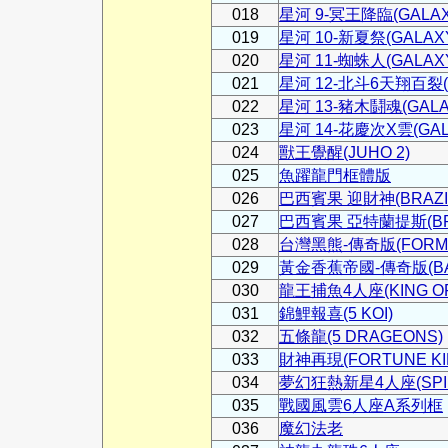
018
星河 9-冥王降臨(GALAXY
019
星河 10-新夏祭(GALAXY 
020
星河 11-蜘蛛人(GALAXY 
021
星河 12-北斗6天翔百裂(GA
022
星河 13-豬木鬪魂(GALAXY
023
星河 14-花慶次X雲(GALAX
024
獸王覺醒(JUHO 2)
025
魚躍龍門框體版
026
巴西賓果 迎財神(BRAZIL 
027
巴西賓果 亞特蘭提斯(BRAZ
028
台灣黑熊-傳奇版(FORMOS
029
黃金香蕉帝國-傳奇版(BAN
030
龍王捕魚4人座(KING OF F
031
錦鯉報喜(5 KOI)
032
五條龍(5 DRAGEONS)
033
財神再現(FORTUNE KI
034
夢幻狂熱新星4人座(SPINF
035
戰國風雲6人座A系列框
036
魔幻法老