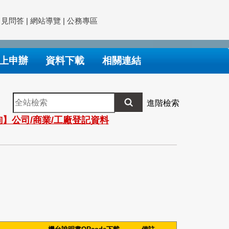
常見問答
|
網站導覽
|
公務專區
上申辦
資料下載
相關連結
全
進階檢索
站
】公司/商業/工廠登記資料
檢
索