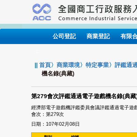
跳
到
主
要
內
公司登記
商業登記
有限
容
:::
||
首頁
〉
商業環境
〉
特定事業
〉
評鑑通
機名錄(典藏)
第279會次評鑑通過電子遊戲機名錄(典藏
經濟部電子遊戲機評鑑委員會議評鑑通過電子遊
會次：第279次
日期：107年02月08日