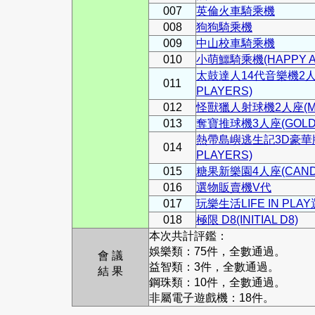
007
英倫火車騎乘機
008
狗狗騎乘機
009
中山校車騎乘機
010
小萌鱷騎乘機(HAPPY AL
太鼓達人14代音樂機2人座(TA
011
PLAYERS)
012
怪獸獵人射球機2人座(MON
013
奪寶推球機3人座(GOLD R
熱帶島嶼逃生記3D豪華版二人
014
PLAYERS)
015
糖果新樂園4人座(CANDY 
016
選物販賣機V代
017
玩樂生活LIFE IN PLAY選
018
極限 D8(INITIAL D8)
本次共計評鑑：
娛樂類：75件，全數通過。
會 議
益智類：3件，全數通過。
結 果
鋼珠類：10件，全數通過。
非屬電子遊戲機：18件。