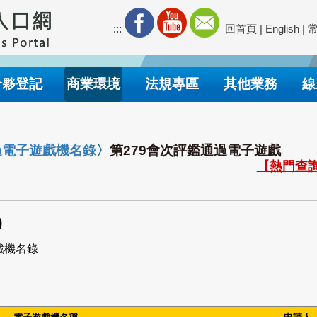
:::
回首頁
|
English
|
合夥登記
商業環境
法規專區
其他業務
線
過電子遊戲機名錄
〉
第279會次評鑑通過電子遊戲
【熱門查詢
)
戲機名錄