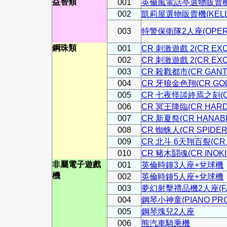
益智類
001
英倫風電話亭選物販賣機(T
002
凱莉屋選物販賣機(KELL
003
特警保衛隊2人座(OPERAT
鋼珠類
001
CR 刺激遊戲 2(CR EXCI
002
CR 刺激遊戲 2(CR EXCI
003
CR 殺戮都市(CR GANT
004
CR 牙狼金色翔(CR GOL
005
CR 七夜怪談終焉之刻(CR 
006
CR 冥王降臨(CR HARD
007
CR 新夏祭(CR HANABI
008
CR 蜘蛛人(CR SPIDER
009
CR 北斗 6天翔百裂(CR H
010
CR 豬木鬪魂(CR INOKI 
非屬電子遊戲
001
英倫時鐘3人座+兌球機
機
002
英倫時鐘5人座+兌球機
003
夢幻射擊禮品機2人座(FANS
004
鋼琴小神童(PIANO PRO
005
鋼琴塊兒2人座
006
熊汽車騎乘機