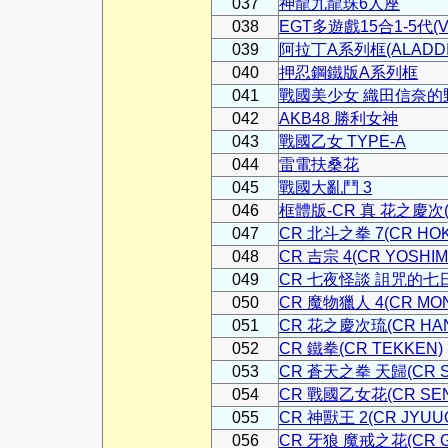
037
神龍九龍珠6人座
038
EGT多遊戲15合1-5代(VEG
039
阿拉丁A系列框(ALADDI
040
押忍鋼鐵版A系列框
041
戰國美少女 織田信奈的
042
AKB48 勝利女神
043
戰國乙女 TYPE-A
044
雷電扶桑花
045
戰國大亂鬥 3
046
框體版-CR 真 花之慶次(CR
047
CR 北斗之拳 7(CR HOK
048
CR 吉宗 4(CR YOSHIM
049
CR 七夜怪談 詛咒的七日間
050
CR 魔物獵人 4(CR MON
051
CR 花之慶次琉(CR HANA
052
CR 鐵拳(CR TEKKEN)
053
CR 蒼天之拳 天歸(CR S
054
CR 戰國乙女花(CR SEN
055
CR 神獸王 2(CR JYUUO
056
CR 牙狼 魔戒之花(CR G