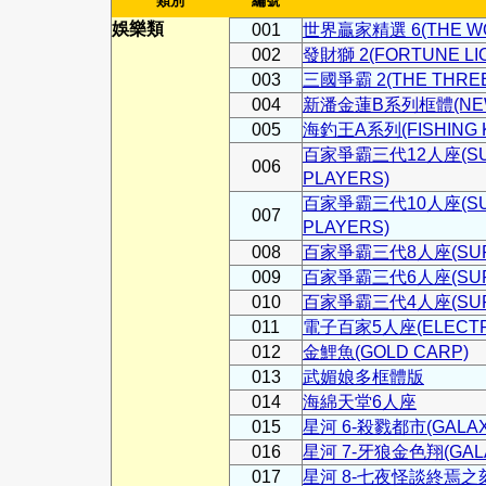
類別
編號
娛樂類
001
世界贏家精選 6(THE WOR
002
發財獅 2(FORTUNE LIO
003
三國爭霸 2(THE THREE
004
新潘金蓮B系列框體(NEW P
005
海釣王A系列(FISHING K
百家爭霸三代12人座(SUPR
006
PLAYERS)
百家爭霸三代10人座(SUPR
007
PLAYERS)
008
百家爭霸三代8人座(SUPREM
009
百家爭霸三代6人座(SUPREM
010
百家爭霸三代4人座(SUPREM
011
電子百家5人座(ELECTRO
012
金鯉魚(GOLD CARP)
013
武媚娘多框體版
014
海綿天堂6人座
015
星河 6-殺戮都市(GALAXY
016
星河 7-牙狼金色翔(GALA
017
星河 8-七夜怪談終焉之刻(G