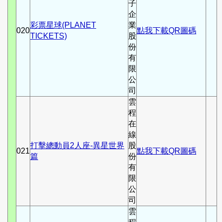
子
企
彩票星球(PLANET
業
020
點我下載QR圖碼
TICKETS)
股
份
有
限
公
司
雲
程
在
線
打擊總動員2人座-異星世界
股
021
點我下載QR圖碼
篇
份
有
限
公
司
雲