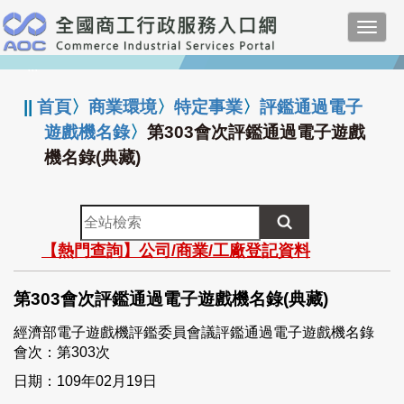
跳
Toggl
到
navig
主
:::
要
內
||
首頁
〉
商業環境
〉
特定事業
〉
評鑑通過電子
容
遊戲機名錄
〉
第303會次評鑑通過電子遊戲
機名錄(典藏)
全
站
【熱門查詢】公司/商業/工廠登記資料
檢
索
第303會次評鑑通過電子遊戲機名錄(典藏)
經濟部電子遊戲機評鑑委員會議評鑑通過電子遊戲機名錄
會次：第303次
日期：109年02月19日