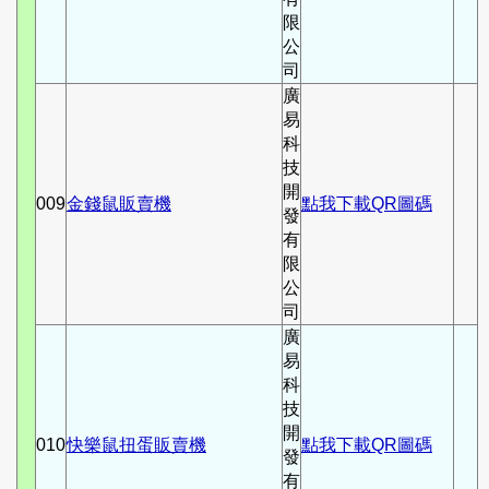
限
公
司
廣
易
科
技
開
009
金錢鼠販賣機
點我下載QR圖碼
發
有
限
公
司
廣
易
科
技
開
010
快樂鼠扭蛋販賣機
點我下載QR圖碼
發
有