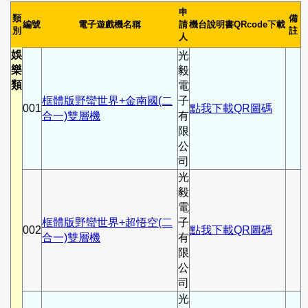
申
類
備
編號
電子遊戲機名稱
請
機台說明書QRcode下載
別
註
人
娛
光
樂
毅
類
電
框體版野蠻世界+金南國(二
子
001
點我下載QR圖碼
合一)雙層機
有
限
公
司
光
毅
電
框體版野蠻世界+超悟空(二
子
002
點我下載QR圖碼
合一)雙層機
有
限
公
司
光