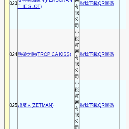
女神異聞錄 4(PERSONA 4
易
023
點我下載QR圖碼
THE SLOT)
有
限
公
司
小
崧
貿
易
024
熱帶之吻(TROPICA KISS)
點我下載QR圖碼
有
限
公
司
小
崧
貿
易
025
超魔人(ZETMAN)
點我下載QR圖碼
有
限
公
司