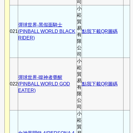
司
小
崧
貿
彈球世界-黑假面騎士
易
021
(PINBALL WORLD BLACK
點我下載QR圖碼
有
RIDER)
限
公
司
小
崧
貿
彈球世界-噬神者覺醒
易
022
(PINBALL WORLD GOD
點我下載QR圖碼
有
EATER)
限
公
司
小
崧
貿