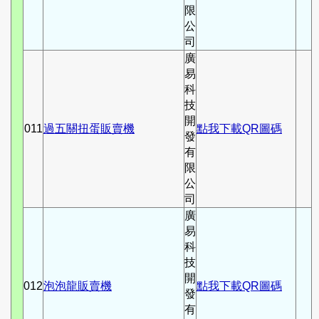
限
公
司
廣
易
科
技
開
011
過五關扭蛋販賣機
點我下載QR圖碼
發
有
限
公
司
廣
易
科
技
開
012
泡泡龍販賣機
點我下載QR圖碼
發
有