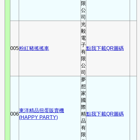
限
公
司
光
毅
電
子
005
粉紅豬搖搖車
點我下載QR圖碼
有
限
公
司
夢
想
家
國
際
東洋精品扭蛋販賣機
006
精
點我下載QR圖碼
(HAPPY PARTY)
品
有
限