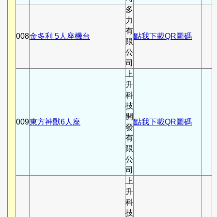
多
力
有
008
金多利 5人座機台
點我下載QR圖碼
限
公
司
上
升
科
技
開
009
東方神獸6人座
點我下載QR圖碼
發
有
限
公
司
上
升
科
技