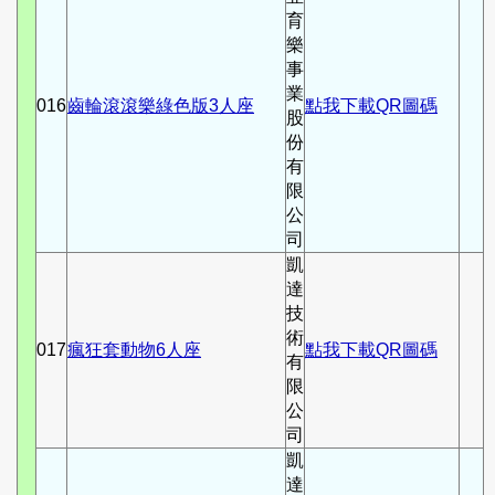
育
樂
事
業
016
齒輪滾滾樂綠色版3人座
點我下載QR圖碼
股
份
有
限
公
司
凱
達
技
術
017
瘋狂套動物6人座
點我下載QR圖碼
有
限
公
司
凱
達