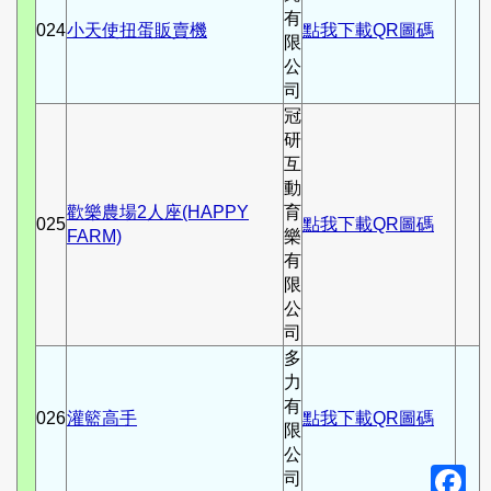
有
024
小天使扭蛋販賣機
點我下載QR圖碼
限
公
司
冠
研
互
動
歡樂農場2人座(HAPPY
育
025
點我下載QR圖碼
FARM)
樂
有
限
公
司
多
力
有
026
灌籃高手
點我下載QR圖碼
限
公
F
司