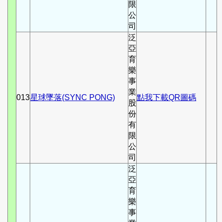
限
公
司
泛
亞
育
樂
事
業
013
星球墜落(SYNC PONG)
點我下載QR圖碼
股
份
有
限
公
司
泛
亞
育
樂
事