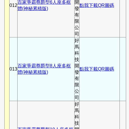
百家爭霸尊爵型6人座多框
開
012
點我下載QR圖碼
體(神秘累積版)
發
有
限
公
司
好
馬
科
技
百家爭霸尊爵型8人座多框
開
013
點我下載QR圖碼
體(神秘累積版)
發
有
限
公
司
好
馬
科
技