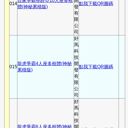
百家爭霸尊爵型10人座多框
開
014
點我下載QR圖碼
體(神秘累積版)
發
有
限
公
司
好
馬
科
技
龍虎爭霸4人座多框體(神秘
開
015
點我下載QR圖碼
累積版)
發
有
限
公
司
好
馬
科
技
龍虎爭霸6人座多框體(神秘
開