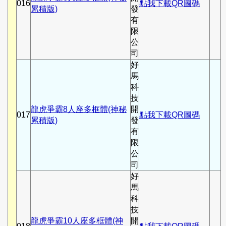
016
點我下載QR圖碼
累積版)
發
有
限
公
司
好
馬
科
技
龍虎爭霸8人座多框體(神秘
開
017
點我下載QR圖碼
累積版)
發
有
限
公
司
好
馬
科
技
龍虎爭霸10人座多框體(神
開