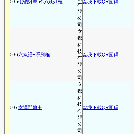
035
七靶射擊5代A系列框
點我下載QR圖碼
有
限
公
司
立
都
科
技
036
六線譜F系列框
點我下載QR圖碼
有
限
公
司
立
都
科
技
037
幸運鬥地主
點我下載QR圖碼
有
限
公
司