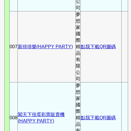
公
司
夢
想
家
國
際
007
新排排樂(HAPPY PARTY)
精
點我下載QR圖碼
品
有
限
公
司
夢
想
家
國
際
闖天下扭蛋彩票販賣機
008
精
點我下載QR圖碼
(HAPPY PARTY)
品
有