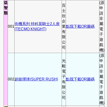
益
(原
百
智
申
士
類
請
欣
非
企
街機系列 特科莫騎士2人座
屬
001
業
點我下載QR圖碼
(TECMO KNIGHT)
電
有
子
限
遊
公
戲
司
機)
(原
光
申
毅
請
電
非
子
屬
002
超能彈球(SUPER RUSH)
點我下載QR圖碼
有
電
限
子
公
遊
司
戲
機)