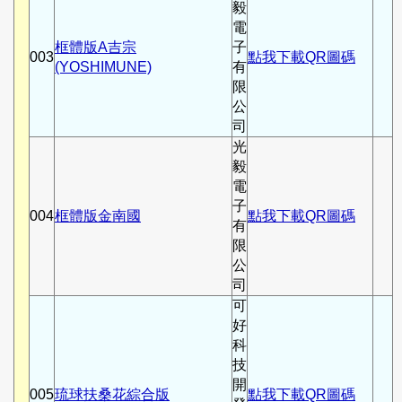
毅
電
框體版A吉宗
子
003
點我下載QR圖碼
(YOSHIMUNE)
有
限
公
司
光
毅
電
子
004
框體版金南國
點我下載QR圖碼
有
限
公
司
可
好
科
技
開
005
琉球扶桑花綜合版
點我下載QR圖碼