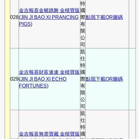
特
金吉報喜金豬跳舞 金積寶版
國
028
(JIN JI BAO XI PRANCING
際
點我下載QR圖碼
PIGS)
有
限
公
司
凱
仕
特
金吉報喜財富連連 金積寶版
國
029
(JIN JI BAO XI ECHO
際
點我下載QR圖碼
FORTUNES)
有
限
公
司
凱
仕
特
金吉報喜無盡寶藏 金積寶版
國