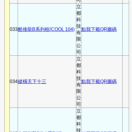
立
都
科
技
033
酷接龍B系列框(COOL 104)
點我下載QR圖碼
有
限
公
司
立
都
科
技
034
縱橫天下十三
點我下載QR圖碼
有
限
公
司
立
都
科
技