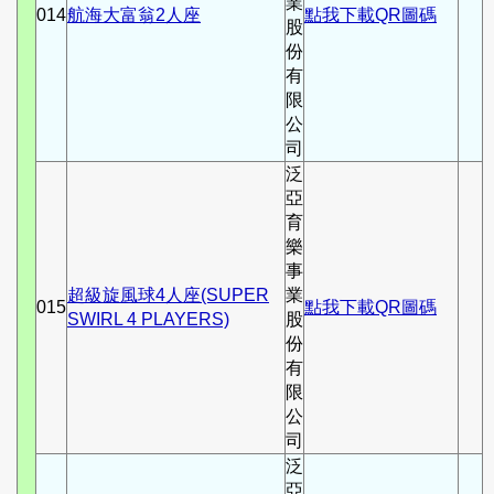
業
014
航海大富翁2人座
點我下載QR圖碼
股
份
有
限
公
司
泛
亞
育
樂
事
超級旋風球4人座(SUPER
業
015
點我下載QR圖碼
SWIRL 4 PLAYERS)
股
份
有
限
公
司
泛
亞