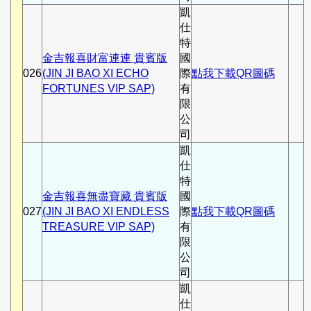
凱
仕
特
金吉報喜財富連連 貴賓版
國
026
(JIN JI BAO XI ECHO
際
點我下載QR圖碼
FORTUNES VIP SAP)
有
限
公
司
凱
仕
特
金吉報喜無盡寶藏 貴賓版
國
027
(JIN JI BAO XI ENDLESS
際
點我下載QR圖碼
TREASURE VIP SAP)
有
限
公
司
凱
仕