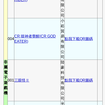
限
公
司
小
崧
貿
CR 噬神者覺醒(CR GOD
易
004
點我下載QR圖碼
EATER)
有
限
公
司
非
陸
屬
豪
電
科
子
技
001
三眼怪Ⅱ
點我下載QR圖碼
遊
有
戲
限
機
公
司
光