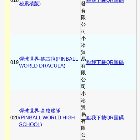
018
點我下載QR圖碼
秘累積版)
發
有
限
公
司
小
崧
貿
彈球世界-德古拉(PINBALL
易
019
點我下載QR圖碼
WORLD DRACULA)
有
限
公
司
小
崧
貿
彈球世界-高校艦隊
易
020
(PINBALL WORLD HIGH
點我下載QR圖碼
有
SCHOOL)
限
公