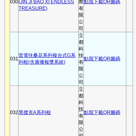
030
(JIN JI BAO XI ENDLESS
際
點我下載QR圖碼
TREASURE)
有
限
公
司
立
都
科
雷電扶桑花系列複合式G系
技
031
點我下載QR圖碼
列框(含廣播報獎系統)
有
限
公
司
立
都
科
技
032
黑傑克A系列框
點我下載QR圖碼
有
限
公
司