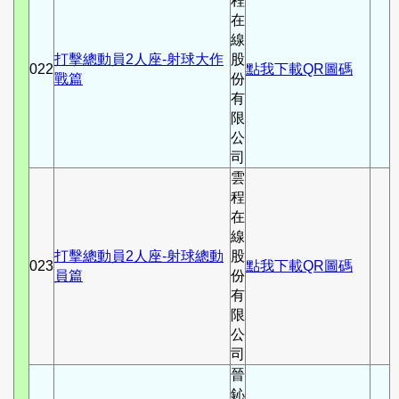
程
在
線
打擊總動員2人座-射球大作
股
022
點我下載QR圖碼
戰篇
份
有
限
公
司
雲
程
在
線
打擊總動員2人座-射球總動
股
023
點我下載QR圖碼
員篇
份
有
限
公
司
晉
鈊