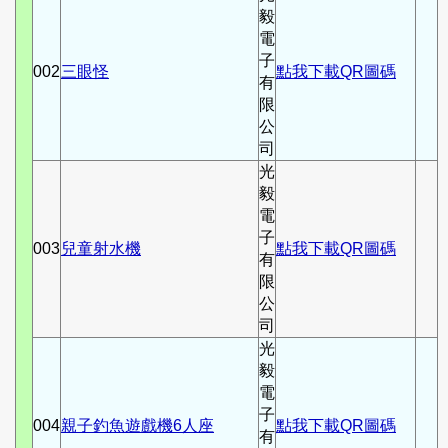
毅
電
子
002
三眼怪
點我下載QR圖碼
有
限
公
司
光
毅
電
子
003
兒童射水機
點我下載QR圖碼
有
限
公
司
光
毅
電
子
004
親子釣魚遊戲機6人座
點我下載QR圖碼
有