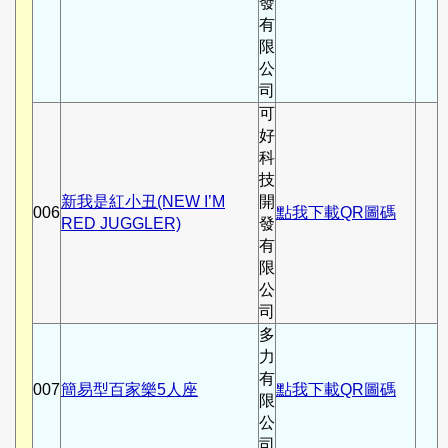
發
有
限
公
司
可
好
科
技
新我是紅小丑(NEW I’M
開
006
點我下載QR圖碼
RED JUGGLER)
發
有
限
公
司
多
力
有
007
簡易型百家樂5人座
點我下載QR圖碼
限
公
司