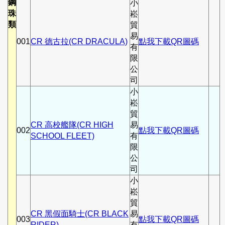
鋼
小
珠
崧
類
貿
易
001
CR 德古拉(CR DRACULA)
點我下載QR圖碼
有
限
公
司
小
崧
貿
CR 高校艦隊(CR HIGH
易
002
點我下載QR圖碼
SCHOOL FLEET)
有
限
公
司
小
崧
貿
CR 黑假面騎士(CR BLACK
易
003
點我下載QR圖碼
RIDER)
有