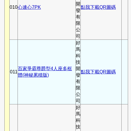
開
010
心連心7PK
點我下載QR圖碼
發
有
限
公
司
好
馬
科
技
百家爭霸尊爵型4人座多框
開
011
點我下載QR圖碼
體(神秘累積版)
發
有
限
公
司
好
馬
科
技