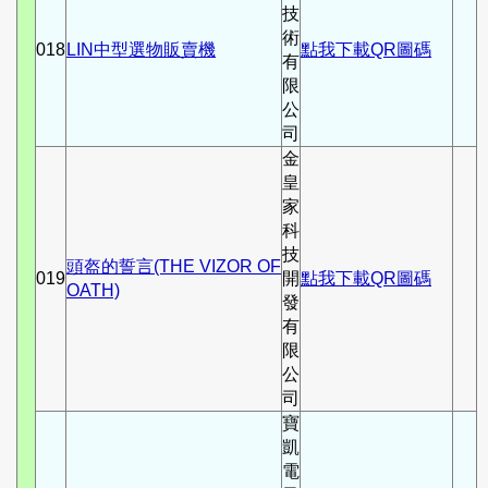
技
術
018
LIN中型選物販賣機
點我下載QR圖碼
有
限
公
司
金
皇
家
科
技
頭盔的誓言(THE VIZOR OF
019
開
點我下載QR圖碼
OATH)
發
有
限
公
司
寶
凱
電