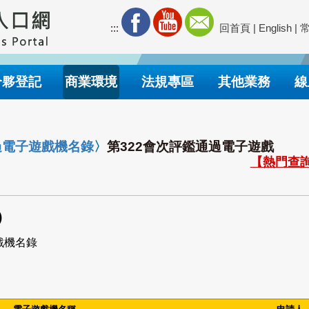
:::
回首頁
|
English
|
合夥登記
商業環境
法規專區
其他業務
線
過電子遊戲機名錄
〉
第322會次評鑑通過電子遊戲
【熱門查詢
)
戲機名錄