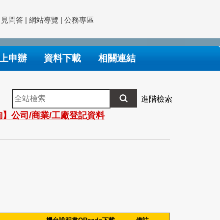
常見問答
|
網站導覽
|
公務專區
上申辦
資料下載
相關連結
全
進階檢索
站
】公司/商業/工廠登記資料
檢
索