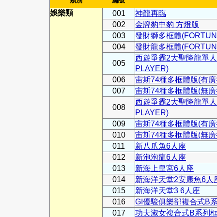
類別
編號
娛樂類
001
神龍再臨
002
金牌豹中豹 方燈版
003
發財獅多框體(FORTUNE
004
發財龍多框體(FORTUNE
西遊爭霸2大聖降龍單人座(T
005
PLAYER)
006
宙斯74種多框體版(有廣播
007
宙斯74種多框體版(無廣播
西遊爭霸2大聖降龍單人座(T
008
PLAYER)
009
宙斯74種多框體版(有廣播
010
宙斯74種多框體版(無廣播
011
新八爪魚6人座
012
新泡泡龍6人座
013
新海上皇宮6人座
014
新海洋天堂2安康魚6人
015
新海洋天堂3 6人座
016
GI優駿俱樂部複合式B
017
功夫淑女複合式B系列