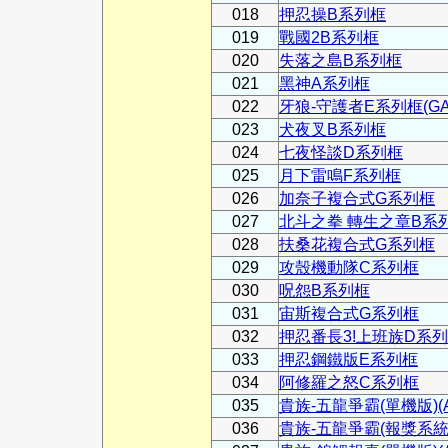
018
押忍操B系列框
019
戰國2B系列框
020
失落之島B系列框
021
黑神A系列框
022
牙狼-守護者E系列框(GA
023
犬夜叉B系列框
024
七夜怪談D系列框
025
月下雷鳴F系列框
026
加奈子複合式G系列框
027
北斗之拳 轉生之章B系
028
扶桑花複合式G系列框
029
攻殼機動隊C系列框
030
呪怨B系列框
031
宙斯複合式G系列框
032
押忍番長3!上班族D系
033
押忍鋼鐵版E系列框
034
阿修羅之怒C系列框
035
貴族-五龍爭霸(單機版)(AR
036
貴族-五龍爭霸(報獎系統)(A