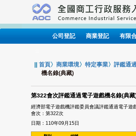
跳
到
主
要
內
公司登記
商業登記
有限
容
:::
||
首頁
〉
商業環境
〉
特定事業
〉
評鑑通
機名錄(典藏)
第322會次評鑑通過電子遊戲機名錄(典藏
經濟部電子遊戲機評鑑委員會議評鑑通過電子遊
會次：第322次
日期：110年09月15日