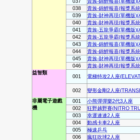
037
貴族-錦鯉報喜(單機版)(AR
038
貴族-錦鯉報喜(報獎系統)(A
039
貴族-財神再現(單機版)(AR
040
貴族-財神再現(報獎系統)(A
041
貴族-五龍爭霸(單機版)(AR
042
貴族-五龍爭霸(報獎系統)(A
043
貴族-錦鯉報喜(單機版)(AR
044
貴族-錦鯉報喜(報獎系統)(A
045
貴族-財神再現(單機版)(AR
046
貴族-財神再現(報獎系統)(A
益智類
001
電梯特攻2人座(ELEVATOR
002
變形金剛2人座(TRANSFO
非屬電子遊戲
001
小熊彈彈樂2代3人座
機
002
狂野越野賽(NITRO TRU
003
幸運連連2人座
004
動感卡車2人座
005
極速乒乓
006
瘋狂吹球2人座