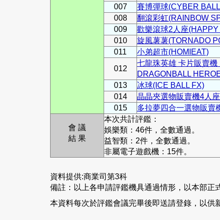
007
賽博彈球(CYBER BALL
008
翻滾彩虹(RAINBOW SP
009
歡樂滾球2人座(HAPPY RO
010
旋風薯薯(TORNADO PO
011
小弟超市(HOMIEAT)
七龍珠英雄 卡片販賣機 
012
DRAGONBALL HEROE
013
冰球(ICE BALL FX)
014
晶晶夾選物販賣機4人座
015
多拉夢四合一選物販賣機(
本次共計評鑑：
會 議
娛樂類：46件，全數通過。
結 果
益智類：2件，全數通過。
非屬電子遊戲機：15件。
資料提供:商業司第3科
備註：以上各申請評鑑機具通過情形，以本部正
本資料每次於評鑑會議完畢後即送請登錄，以供新