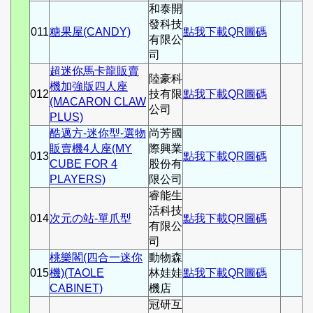
和泰開
發科技
011
糖果屋(CANDY)
點我下載QR圖碼
有限公
司
超迷你馬卡龍販賣
陸豪科
機加強版四人座
012
技有限
點我下載QR圖碼
(MACARON CLAW
公司
PLUS)
酷邁方-迷你型-選物
尚芳國
販賣機4人座(MY
際興業
013
點我下載QR圖碼
CUBE FOR 4
股份有
PLAYERS)
限公司
睿能生
活科技
014
次元の站-單爪型
點我下載QR圖碼
有限公
司
桃樂閣(四合一迷你
動物森
015
機)(TAOLE
林娃娃
點我下載QR圖碼
CABINET)
機店
冠研互