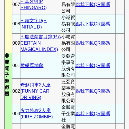
P 真牙狼(P
007
易有限
點我下載QR圖碼
SHINGARO)
公司
小崧貿
P 頭文字D(P
008
易有限
點我下載QR圖碼
INITIAL D)
公司
P 魔法禁書目錄(P A
小崧貿
009
CERTAIN
易有限
點我下載QR圖碼
MAGICAL INDEX)
公司
非
泛亞育
屬
樂事業
001
歡樂逗地鼠
點我下載QR圖碼
電
股份有
子
限公司
遊
泛亞育
奇趣飛車2人座
戲
樂事業
002
(FUNNY CAR
點我下載QR圖碼
機
股份有
DRIVING)
限公司
金勝電
火力特攻2人座
003
子企業
點我下載QR圖碼
(FIRE ZOMBIE)
社
金勝電