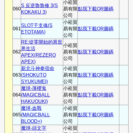
小崧貿
S 反逆魯魯修 3(S
060
易有限
點我下載QR圖碼
KOKAKU 3)
公司
小崧貿
SLOT干支魂(S
061
易有限
點我下載QR圖碼
ETOTAMA)
公司
RE:從零開始的異世
小崧貿
界生活
062
易有限
點我下載QR圖碼
APEX(REZERO
公司
APEX)
新北斗神拳宿命
小崧貿
063
(SHOKUTO
易有限
點我下載QR圖碼
SYUKUMEI)
公司
魔球-薄櫻鬼
小崧貿
064
(MAGICBALL
易有限
點我下載QR圖碼
HAKUOUKI)
公司
魔球-血戰
小崧貿
065
(MAGICBALL
易有限
點我下載QR圖碼
BLOOD+)
公司
魔球-頭文字
小崧貿