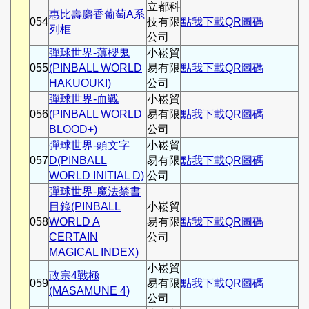
立都科
惠比壽麝香葡萄A系
054
技有限
點我下載QR圖碼
列框
公司
彈球世界-薄櫻鬼
小崧貿
055
(PINBALL WORLD
易有限
點我下載QR圖碼
HAKUOUKI)
公司
彈球世界-血戰
小崧貿
056
(PINBALL WORLD
易有限
點我下載QR圖碼
BLOOD+)
公司
彈球世界-頭文字
小崧貿
057
D(PINBALL
易有限
點我下載QR圖碼
WORLD INITIAL D)
公司
彈球世界-魔法禁書
目錄(PINBALL
小崧貿
058
WORLD A
易有限
點我下載QR圖碼
CERTAIN
公司
MAGICAL INDEX)
小崧貿
政宗4戰極
059
易有限
點我下載QR圖碼
(MASAMUNE 4)
公司