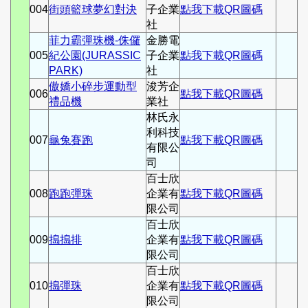
004
街頭籃球夢幻對決
子企業
點我下載QR圖碼
社
菲力霸彈珠機-侏儸
金勝電
005
紀公園(JURASSIC
子企業
點我下載QR圖碼
PARK)
社
傲嬌小碎步運動型
浚芳企
006
點我下載QR圖碼
禮品機
業社
林氏永
利科技
007
龜兔賽跑
點我下載QR圖碼
有限公
司
百士欣
008
跑跑彈珠
企業有
點我下載QR圖碼
限公司
百士欣
009
搗搗排
企業有
點我下載QR圖碼
限公司
百士欣
010
搗彈珠
企業有
點我下載QR圖碼
限公司