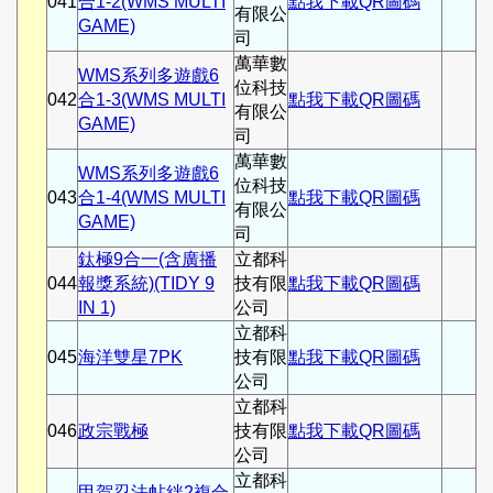
041
合1-2(WMS MULTI
點我下載QR圖碼
有限公
GAME)
司
萬華數
WMS系列多遊戲6
位科技
042
合1-3(WMS MULTI
點我下載QR圖碼
有限公
GAME)
司
萬華數
WMS系列多遊戲6
位科技
043
合1-4(WMS MULTI
點我下載QR圖碼
有限公
GAME)
司
鈦極9合一(含廣播
立都科
044
報獎系統)(TIDY 9
技有限
點我下載QR圖碼
IN 1)
公司
立都科
045
海洋雙星7PK
技有限
點我下載QR圖碼
公司
立都科
046
政宗戰極
技有限
點我下載QR圖碼
公司
立都科
甲賀忍法帖絆2複合