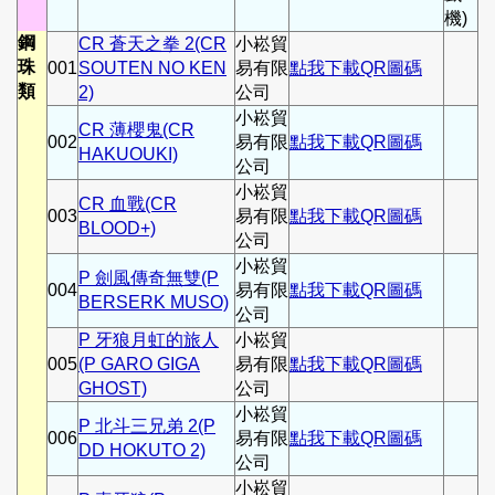
機)
鋼
CR 蒼天之拳 2(CR
小崧貿
珠
001
SOUTEN NO KEN
易有限
點我下載QR圖碼
類
2)
公司
小崧貿
CR 薄櫻鬼(CR
002
易有限
點我下載QR圖碼
HAKUOUKI)
公司
小崧貿
CR 血戰(CR
003
易有限
點我下載QR圖碼
BLOOD+)
公司
小崧貿
P 劍風傳奇無雙(P
004
易有限
點我下載QR圖碼
BERSERK MUSO)
公司
P 牙狼月虹的旅人
小崧貿
005
(P GARO GIGA
易有限
點我下載QR圖碼
GHOST)
公司
小崧貿
P 北斗三兄弟 2(P
006
易有限
點我下載QR圖碼
DD HOKUTO 2)
公司
小崧貿