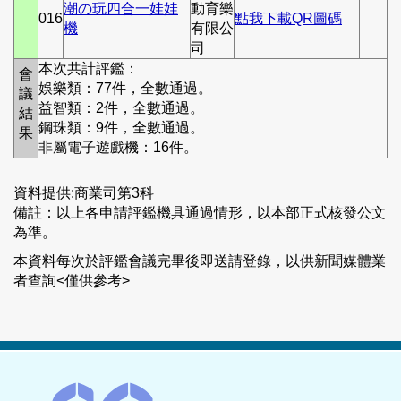
潮の玩四合一娃娃
動育樂
016
點我下載QR圖碼
機
有限公
司
本次共計評鑑：
會
娛樂類：77件，全數通過。
議
益智類：2件，全數通過。
結
鋼珠類：9件，全數通過。
果
非屬電子遊戲機：16件。
資料提供:商業司第3科
備註：以上各申請評鑑機具通過情形，以本部正式核發公文
為準。
本資料每次於評鑑會議完畢後即送請登錄，以供新聞媒體業
者查詢<僅供參考>