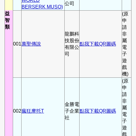
WORLD
公司
BERSERK MUSO)
益
(原
智
申
類
請
龍鵬科
非
技股份
屬
001
萬聖傳說
點我下載QR圖碼
有限公
電
司
子
遊
戲
機)
(原
申
請
非
金勝電
屬
002
瘋狂摩托T
子企業
點我下載QR圖碼
電
社
子
遊
戲