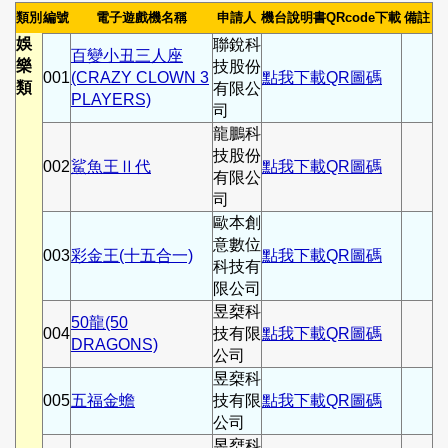
類別
編號
電子遊戲機名稱
申請人
機台說明書QRcode下載
備註
娛
聯銳科
百變小丑三人座
樂
技股份
001
(CRAZY CLOWN 3
點我下載QR圖碼
類
有限公
PLAYERS)
司
龍鵬科
技股份
002
鯊魚王Ⅱ代
點我下載QR圖碼
有限公
司
歐本創
意數位
003
彩金王(十五合一)
點我下載QR圖碼
科技有
限公司
昱椉科
50龍(50
004
技有限
點我下載QR圖碼
DRAGONS)
公司
昱椉科
005
五福金蟾
技有限
點我下載QR圖碼
公司
昱椉科