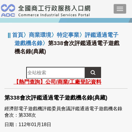
跳
Toggl
到
navig
主
:::
要
內
||
首頁
〉
商業環境
〉
特定事業
〉
評鑑通過電子
容
遊戲機名錄
〉
第338會次評鑑通過電子遊戲
機名錄(典藏)
全
站
【熱門查詢】公司/商業/工廠登記資料
檢
索
第338會次評鑑通過電子遊戲機名錄(典藏)
經濟部電子遊戲機評鑑委員會議評鑑通過電子遊戲機名錄
會次：第338次
日期：112年01月18日