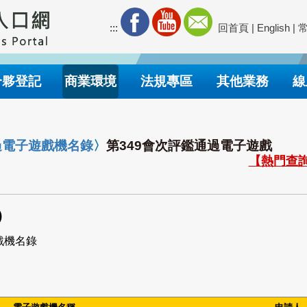
:::
回首頁
|
English
|
合夥登記
商業環境
法規專區
其他業務
線
過電子遊戲機名錄
〉
第349會次評鑑通過電子遊戲
【熱門查詢
)
戲機名錄