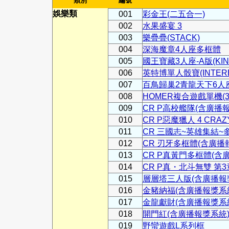
類別
編號
娛樂類
001
彩金王(二五合一)
002
水果盛宴 3
003
樂疊疊(STACK)
004
深海魔章4人座多框體
005
國王寶藏3人座-A版(KING'
006
英特博單人骰寶(INTERBL
007
百鳥歸巢2青龍天下6人
008
HOMER複合遊戲單機(3
009
CR P高校艦隊(含廣播
010
CR P惡魔獵人 4 CRA
011
CR 三國志~英雄集結~
012
CR 刃牙多框體(含廣播
013
CR P真黃門多框體(含
014
CR P真・北斗無雙 第
015
層層塔三人版(含廣播報
016
金豬納福(含廣播報獎系
017
金龍獻財(含廣播報獎系
018
開門紅(含廣播報獎系統
019
野蠻遊戲L系列框