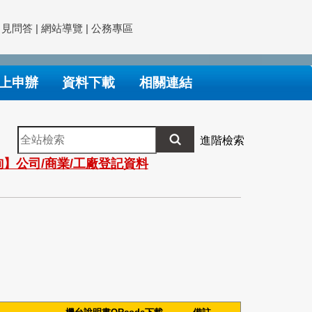
常見問答
|
網站導覽
|
公務專區
上申辦
資料下載
相關連結
全
進階檢索
站
】公司/商業/工廠登記資料
檢
索