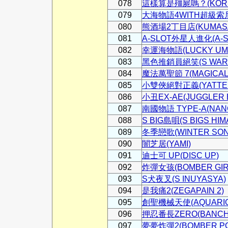
078
這樣算是殭屍嗎？(KORE
079
大海物語4WITH超級索尼子(O
080
熊酒場2丁目店(KUMASA
081
A-SLOT外星人進化(A-SL
082
幸運海物語(LUCKY UMI
083
黑色推銷員絕笑(S WARA
084
魔法萬聖節 7(MAGICAL 
085
小雙俠絕對正義(YATTERM
086
小丑EX-AE(JUGGLER 
087
南國物語 TYPE-A(NANG
088
S BIG島唄(S BIGS HIM
089
冬季戀歌(WINTER SON
090
闇芝居(YAMI)
091
迪士可 UP(DISC UP)
092
炸彈女孩(BOMBER GIR
093
S犬夜叉(S INUYASYA)
094
是我痛2(ZEGAPAIN 2)
095
創聖機械天使(AQUARION
096
押忍番長ZERO(BANCH
097
夢夢炸彈2(BOMBER PO