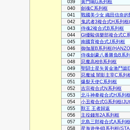
039
黃門喝G系列框
040
劍魂C系列框
041
戰國美少女 織田信奈的
042
鬼武者3複合式H系列框(ON
043
侍魂2複合式B系列框
044
GI優駿俱樂部複合式C
045
南國育複合式J系列框
046
御伽屋B系列框(HANZO
047
侍魂劍豪八番勝負B系
048
惡魔高校B系列框
049
聖鬪士星矢黃金激鬥篇
050
惡魔城 闇影主宰C系列
051
爆裂天使C系列框
052
吉宗複合式N系列框
053
北斗神拳複合式H系列
054
小丑複合式G系列框(JUG
055
獸王 王者歸返
056
主役錢形2A系列框
057
北島三郎複合式A系列
058
星海遊俠4B系列框(STAR 