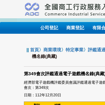
跳
到
主
要
內
公司登記
商業登記
有限
容
:::
||
首頁
〉
商業環境
〉
特定事業
〉
評鑑通
機名錄(典藏)
第349會次評鑑通過電子遊戲機名錄(典藏
經濟部電子遊戲機評鑑委員會議評鑑通過電子遊
會次：第349次
日期：112年12月20日