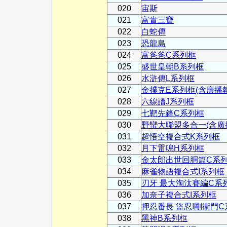
020
宙斯
021
富貴三寶
022
白蛇傳
023
恐龍島
024
富爸爸C系列框
025
盛世皇朝B系列框
026
水滸傳L系列框
027
金撲克E系列框(含廣播
028
六線譜J系列框
029
七靶先鋒C系列框
030
野蠻大聯盟多合一(含廣播報
031
超悟空複合式K系列框
032
月下雷鳴H系列框
033
金太郎出世回胴篇C系
034
麻雀物語複合式I系列框
035
刃牙 最大淘汰賽編C系
036
加奈子複合式I系列框
037
押忍番長 盜忍!剛衛門
038
黑神B系列框