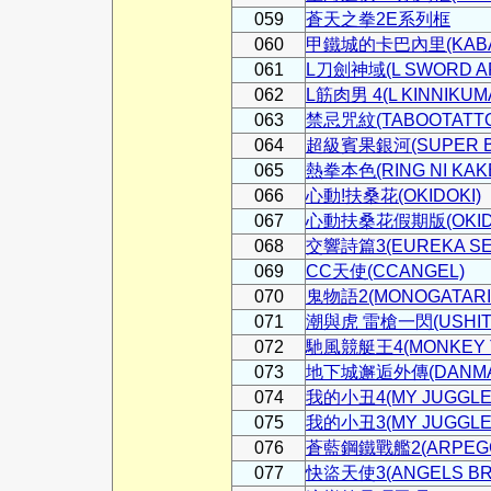
059
蒼天之拳2E系列框
060
甲鐵城的卡巴內里(KABA
061
L刀劍神域(L SWORD AR
062
L筋肉男 4(L KINNIKUM
063
禁忌咒紋(TABOOTATT
064
超級賓果銀河(SUPER BI
065
熱拳本色(RING NI KAK
066
心動!扶桑花(OKIDOKI)
067
心動扶桑花假期版(OKIDOK
068
交響詩篇3(EUREKA SE
069
CC天使(CCANGEL)
070
鬼物語2(MONOGATARI 
071
潮與虎 雷槍一閃(USHIT
072
馳風競艇王4(MONKEY T
073
地下城邂逅外傳(DANMAC
074
我的小丑4(MY JUGGLER
075
我的小丑3(MY JUGGLER
076
蒼藍鋼鐵戰艦2(ARPEGGI
077
快盜天使3(ANGELS BR