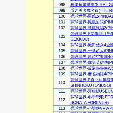
098
科學超電磁砲(S RAILG
099
盾之勇者成名錄(THE RISI
100
彈球世界-黑礁2(PINBALL
101
彈球世界-鳳凰無限(PINBA
102
彈球世界-戰姬絕唱2(PINB
彈球世界-P花滿開月光(PIN
103
GEKKOU)
104
彈球世界-織田信奈4全國版(
105
彈球世界-一拳超人(PINBA
106
彈球世界-超時空要塞4(PIN
107
彈球世界-虎兔英雄傳(PINB
108
彈球世界-反逆魯魯修復活(P
109
彈球世界-麻雀物語4(PINBA
彈球世界-P真北斗無雙(PI
110
SHINHOKUTOMUSO)
111
彈球世界-牙狼MUSEUM(P
彈球世界-冬季戀歌 FOREV
112
SONATA FOREVER)
113
彈球世界-小雙俠VVV(PIN