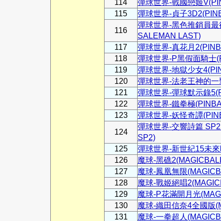
114
彈球世界-戰國戀姬V(PINB
115
彈球世界-貞子3D2(PINBA
彈球世界-黑色推銷員最後的
116
SALEMAN LAST)
117
彈球世界-真花月2(PINBAL
118
彈球世界-P黑假面騎士(PIN
119
彈球世界-地獄少女4(PINBA
120
彈球世界-法老王神的一擊(P
121
彈球世界-彈球默示錄5(PINB
122
彈球世界-鐵拳極(PINBAL
123
彈球世界-妖怪奇譚(PINBA
彈球世界-交響詩篇 SP2(P
124
SP2)
125
彈球世界-新世紀15未來咆哮(
126
魔球-黑礁2(MAGICBALL
127
魔球-鳳凰無限(MAGICBAL
128
魔球-戰姬絕唱2(MAGICB
129
魔球-P花滿開月光(MAGIC
130
魔球-織田信奈4全國版(MAG
131
魔球-一拳超人(MAGICBA