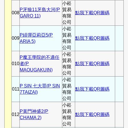
小崧
P牙狼11牙島大河(P
貿易
008
點我下載QR圖碼
GARO 11)
有限
公司
小崧
P緋彈亞莉亞5(P
貿易
009
點我下載QR圖碼
ARIA 5)
有限
公司
小崧
P魔王學院的不適任
貿易
010
者(P
點我下載QR圖碼
有限
MAOUGAKUIN)
公司
小崧
P SIN 七大罪(P SIN
貿易
011
點我下載QR圖碼
7TAIZAI)
有限
公司
小崧
P黃門神盛2(P
貿易
012
點我下載QR圖碼
CHAMA 2)
有限
公司