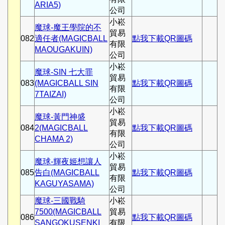
ARIA5)
公司
小崧
魔球-魔王學院的不
貿易
082
適任者(MAGICBALL
點我下載QR圖碼
有限
MAOUGAKUIN)
公司
小崧
魔球-SIN 七大罪
貿易
083
(MAGICBALL SIN
點我下載QR圖碼
有限
7TAIZAI)
公司
小崧
魔球-黃門神盛
貿易
084
2(MAGICBALL
點我下載QR圖碼
有限
CHAMA 2)
公司
小崧
魔球-輝夜姬想讓人
貿易
085
告白(MAGICBALL
點我下載QR圖碼
有限
KAGUYASAMA)
公司
魔球-三國戰騎
小崧
7500(MAGICBALL
貿易
086
點我下載QR圖碼
SANGOKUSENKI
有限