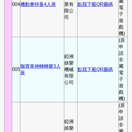
屬
004
機動奧特曼4人座
業有
點我下載QR圖碼
電
限公
子
司
遊
戲
機)
(原
申
請
錏洲
非
娛樂
咖寶車神轉轉樂3人
屬
005
機械
點我下載QR圖碼
座
電
有限
子
公司
遊
戲
機)
(原
申
請
錏洲
非
娛樂
屬