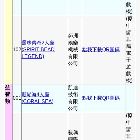
戲
機)
(原
申
請
錏洲
非
靈珠傳奇2人座
娛樂
屬
102
(SPIRIT BEAD
機械
點我下載QR圖碼
電
LEGEND)
有限
子
公司
遊
戲
機)
益
凱達
智
珊瑚海4人座
技術
001
點我下載QR圖碼
類
(CORAL SEA)
有限
公司
(原
申
請
毅興
非
國際