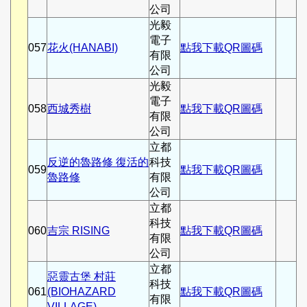
公司
光毅
電子
057
花火(HANABI)
點我下載QR圖碼
有限
公司
光毅
電子
058
西城秀樹
點我下載QR圖碼
有限
公司
立都
反逆的魯路修 復活的
科技
059
點我下載QR圖碼
魯路修
有限
公司
立都
科技
060
吉宗 RISING
點我下載QR圖碼
有限
公司
立都
惡靈古堡 村莊
科技
061
(BIOHAZARD
點我下載QR圖碼
有限
VILLAGE)