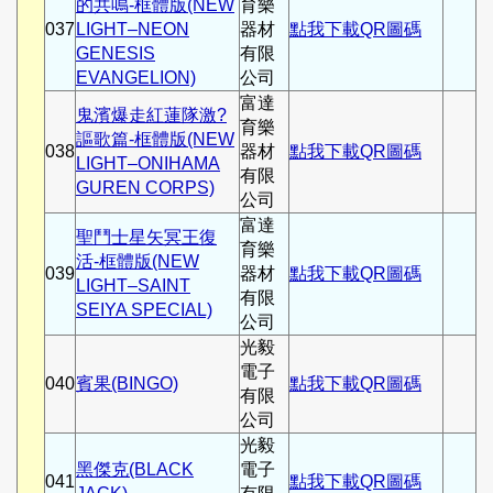
的共鳴-框體版(NEW
育樂
037
LIGHT–NEON
器材
點我下載QR圖碼
GENESIS
有限
EVANGELION)
公司
富達
鬼濱爆走紅蓮隊激?
育樂
謳歌篇-框體版(NEW
038
器材
點我下載QR圖碼
LIGHT–ONIHAMA
有限
GUREN CORPS)
公司
富達
聖鬥士星矢冥王復
育樂
活-框體版(NEW
039
器材
點我下載QR圖碼
LIGHT–SAINT
有限
SEIYA SPECIAL)
公司
光毅
電子
040
賓果(BINGO)
點我下載QR圖碼
有限
公司
光毅
黑傑克(BLACK
電子
041
點我下載QR圖碼