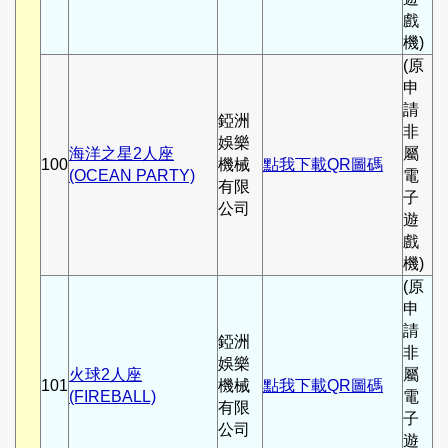
戲
機)
(原
申
請
錏洲
非
娛樂
海洋之星2人座
屬
100
機械
點我下載QR圖碼
(OCEAN PARTY)
電
有限
子
公司
遊
戲
機)
(原
申
請
錏洲
非
娛樂
火球2人座
屬
101
機械
點我下載QR圖碼
(FIREBALL)
電
有限
子
公司
遊