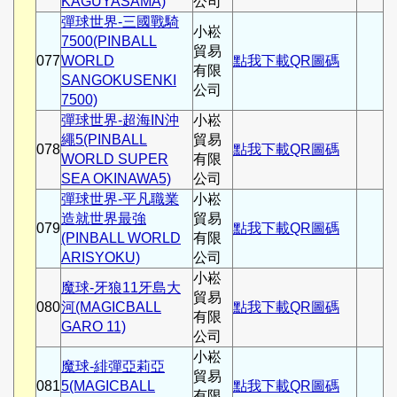
KAGUYASAMA)
公司
彈球世界-三國戰騎
小崧
7500(PINBALL
貿易
077
WORLD
點我下載QR圖碼
有限
SANGOKUSENKI
公司
7500)
彈球世界-超海IN沖
小崧
繩5(PINBALL
貿易
078
點我下載QR圖碼
WORLD SUPER
有限
SEA OKINAWA5)
公司
彈球世界-平凡職業
小崧
造就世界最強
貿易
079
點我下載QR圖碼
(PINBALL WORLD
有限
ARISYOKU)
公司
小崧
魔球-牙狼11牙島大
貿易
080
河(MAGICBALL
點我下載QR圖碼
有限
GARO 11)
公司
小崧
魔球-緋彈亞莉亞
貿易
081
5(MAGICBALL
點我下載QR圖碼
有限