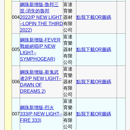
鋼珠新增版-魯邦三
富達
世-消失的魯邦
育樂
004
2022(P NEW LIGHT
器材
點我下載QR圖碼
–LOPIN THE THIRD
有限
2022)
公司
富達
鋼珠新增版-FEVER
育樂
戰姬絕唱(P NEW
005
器材
點我下載QR圖碼
LIGHT–
有限
SYMPHOGEAR)
公司
富達
鋼珠新增版-新鬼武
育樂
者2(P NEW LIGHT–
006
器材
點我下載QR圖碼
DAWN OF
有限
DREAMS 2)
公司
富達
鋼珠新增版-烈火
育樂
007
333(P NEW LIGHT–
器材
點我下載QR圖碼
FIRE 333)
有限
公司