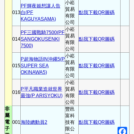
小崧
PF輝夜姬想讓人告
貿易
013
白(PF
點我下載QR圖碼
有限
KAGUYASAMA)
公司
小崧
PF三國戰騎7500(PF
貿易
014
SANGOKUSENKI
點我下載QR圖碼
有限
7500)
公司
小崧
P超海物語IN沖繩5(P
貿易
015
SUPER SEA
點我下載QR圖碼
有限
OKINAWA5)
公司
小崧
P平凡職業造就世界
貿易
016
點我下載QR圖碼
最強(P ARISYOKU)
有限
公司
非
豐邑
屬
富科
電
001
海陸總動員2
技有
點我下載QR圖碼
子
限公
F