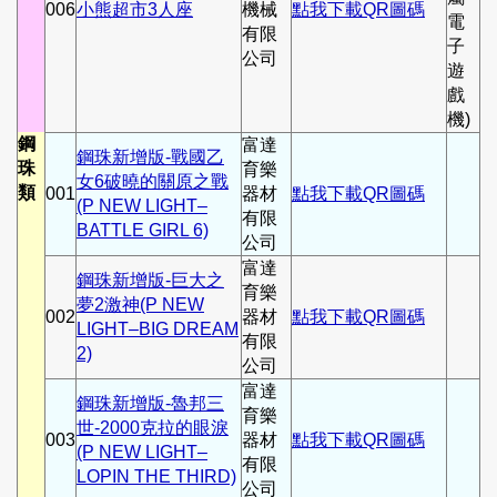
006
小熊超市3人座
機械
點我下載QR圖碼
電
有限
子
公司
遊
戲
機)
鋼
富達
鋼珠新增版-戰國乙
珠
育樂
女6破曉的關原之戰
類
001
器材
點我下載QR圖碼
(P NEW LIGHT–
有限
BATTLE GIRL 6)
公司
富達
鋼珠新增版-巨大之
育樂
夢2激神(P NEW
002
器材
點我下載QR圖碼
LIGHT–BIG DREAM
有限
2)
公司
富達
鋼珠新增版-魯邦三
育樂
世-2000克拉的眼淚
003
器材
點我下載QR圖碼
(P NEW LIGHT–
有限
LOPIN THE THIRD)
公司