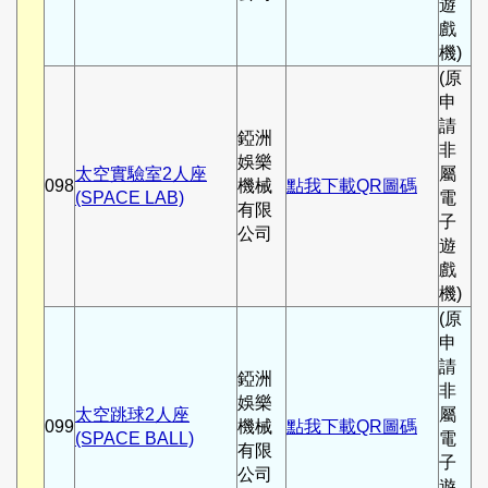
遊
戲
機)
(原
申
請
錏洲
非
娛樂
太空實驗室2人座
屬
098
機械
點我下載QR圖碼
(SPACE LAB)
電
有限
子
公司
遊
戲
機)
(原
申
請
錏洲
非
娛樂
太空跳球2人座
屬
099
機械
點我下載QR圖碼
(SPACE BALL)
電
有限
子
公司
遊