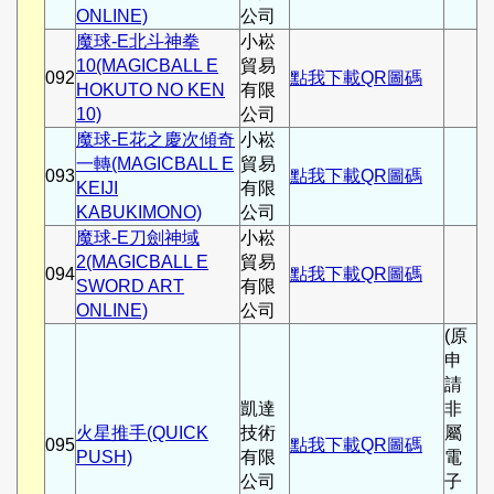
ONLINE)
公司
魔球-E北斗神拳
小崧
10(MAGICBALL E
貿易
092
點我下載QR圖碼
HOKUTO NO KEN
有限
10)
公司
魔球-E花之慶次傾奇
小崧
一轉(MAGICBALL E
貿易
093
點我下載QR圖碼
KEIJI
有限
KABUKIMONO)
公司
魔球-E刀劍神域
小崧
2(MAGICBALL E
貿易
094
點我下載QR圖碼
SWORD ART
有限
ONLINE)
公司
(原
申
請
凱達
非
火星推手(QUICK
技術
屬
095
點我下載QR圖碼
PUSH)
有限
電
公司
子