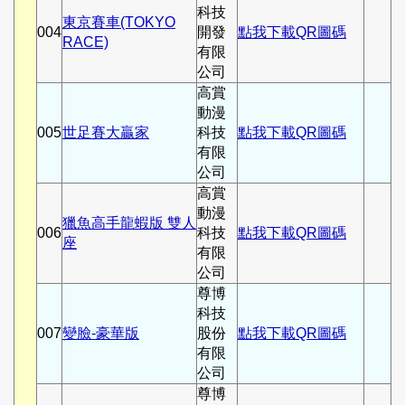
科技
東京賽車(TOKYO
004
開發
點我下載QR圖碼
RACE)
有限
公司
高賞
動漫
005
世足賽大贏家
科技
點我下載QR圖碼
有限
公司
高賞
動漫
獵魚高手龍蝦版 雙人
006
科技
點我下載QR圖碼
座
有限
公司
尊博
科技
007
變臉-豪華版
股份
點我下載QR圖碼
有限
公司
尊博