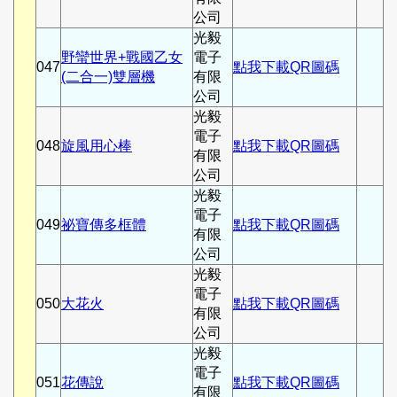
公司
光毅
野蠻世界+戰國乙女
電子
047
點我下載QR圖碼
(二合一)雙層機
有限
公司
光毅
電子
048
旋風用心棒
點我下載QR圖碼
有限
公司
光毅
電子
049
祕寶傳多框體
點我下載QR圖碼
有限
公司
光毅
電子
050
大花火
點我下載QR圖碼
有限
公司
光毅
電子
051
花傳說
點我下載QR圖碼
有限