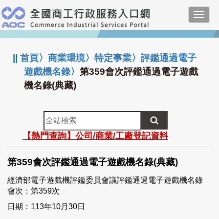
跳
Toggl
到
navig
主
:::
要
內
||
首頁
〉
商業環境
〉
特定事業
〉
評鑑通過電子
容
遊戲機名錄
〉
第359會次評鑑通過電子遊戲
機名錄(典藏)
全
站
【熱門查詢】公司/商業/工廠登記資料
檢
索
第359會次評鑑通過電子遊戲機名錄(典藏)
經濟部電子遊戲機評鑑委員會議評鑑通過電子遊戲機名錄
會次：第359次
日期：113年10月30日