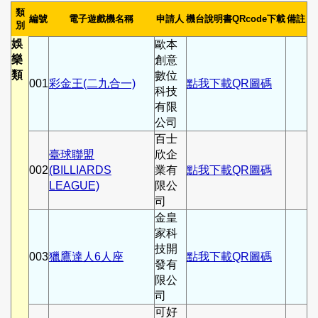
類
編號
電子遊戲機名稱
申請人
機台說明書QRcode下載
備註
別
娛
歐本
樂
創意
類
數位
001
彩金王(二九合一)
點我下載QR圖碼
科技
有限
公司
百士
臺球聯盟
欣企
002
(BILLIARDS
業有
點我下載QR圖碼
LEAGUE)
限公
司
金皇
家科
技開
003
獵鷹達人6人座
點我下載QR圖碼
發有
限公
司
可好