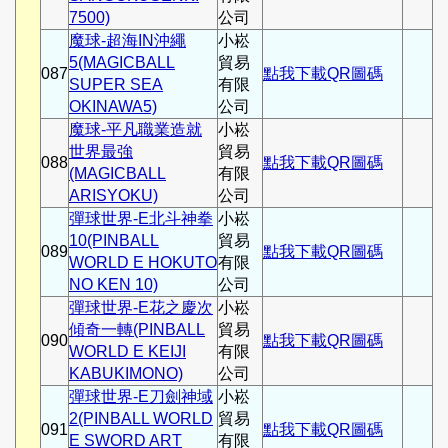
7500)
公司
魔球-超海IN沖繩
小崧
5(MAGICBALL
貿易
087
點我下載QR圖碼
SUPER SEA
有限
OKINAWA5)
公司
魔球-平凡職業造就
小崧
世界最強
貿易
088
點我下載QR圖碼
(MAGICBALL
有限
ARISYOKU)
公司
彈球世界-E北斗神拳
小崧
10(PINBALL
貿易
089
點我下載QR圖碼
WORLD E HOKUTO
有限
NO KEN 10)
公司
彈球世界-E花之慶次
小崧
傾奇一轉(PINBALL
貿易
090
點我下載QR圖碼
WORLD E KEIJI
有限
KABUKIMONO)
公司
彈球世界-E刀劍神域
小崧
2(PINBALL WORLD
貿易
091
點我下載QR圖碼
E SWORD ART
有限