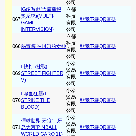
公司
IG多遊戲(含廣播報
立都
獎系統)(MULTI-
科技
067
點我下載QR圖碼
GAME
有限
INTERVISION)
公司
立都
科技
068
秘寶傳 被封印的女神
點我下載QR圖碼
有限
公司
小崧
L快打5挑戰(L
貿易
069
STREET FIGHTER
點我下載QR圖碼
有限
V)
公司
小崧
L噬血狂襲(L
貿易
070
STRIKE THE
點我下載QR圖碼
有限
BLOOD)
公司
小崧
彈球世界-牙狼11牙
貿易
071
島大河(PINBALL
點我下載QR圖碼
有限
WORLD GARO 11)