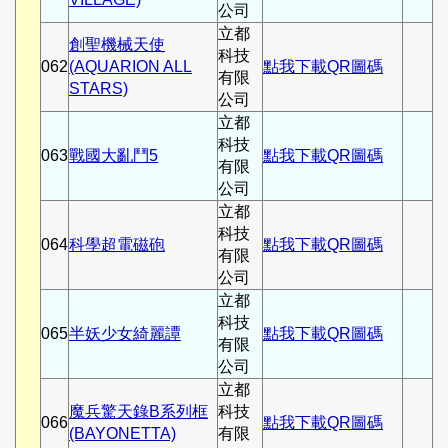
公司
立都
創聖機械天使
科技
062
(AQUARION ALL
點我下載QR圖碼
有限
STARS)
公司
立都
科技
063
戰國大亂鬥5
點我下載QR圖碼
有限
公司
立都
科技
064
科學超電磁砲
點我下載QR圖碼
有限
公司
立都
科技
065
半妖少女綺麗譚
點我下載QR圖碼
有限
公司
立都
魔兵驚天錄B系列框
科技
066
點我下載QR圖碼
(BAYONETTA)
有限