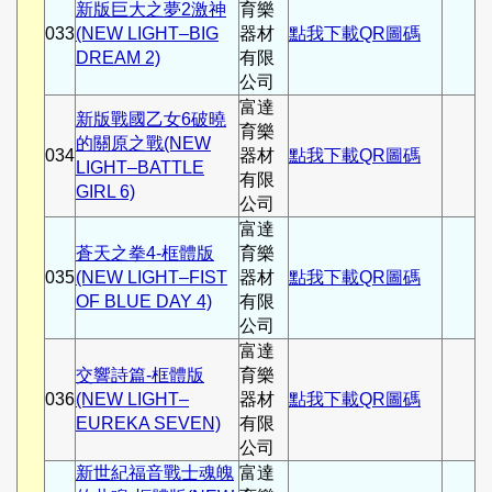
新版巨大之夢2激神
育樂
033
(NEW LIGHT–BIG
器材
點我下載QR圖碼
DREAM 2)
有限
公司
富達
新版戰國乙女6破曉
育樂
的關原之戰(NEW
034
器材
點我下載QR圖碼
LIGHT–BATTLE
有限
GIRL 6)
公司
富達
蒼天之拳4-框體版
育樂
035
(NEW LIGHT–FIST
器材
點我下載QR圖碼
OF BLUE DAY 4)
有限
公司
富達
交響詩篇-框體版
育樂
036
(NEW LIGHT–
器材
點我下載QR圖碼
EUREKA SEVEN)
有限
公司
新世紀福音戰士魂魄
富達