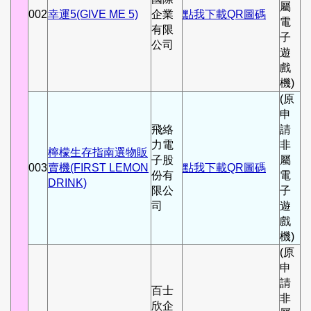
屬
002
幸運5(GIVE ME 5)
企業
點我下載QR圖碼
電
有限
子
公司
遊
戲
機)
(原
申
飛絡
請
力電
非
檸檬生存指南選物販
子股
屬
003
賣機(FIRST LEMON
點我下載QR圖碼
份有
電
DRINK)
限公
子
司
遊
戲
機)
(原
申
請
百士
非
欣企