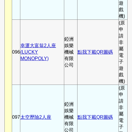
遊
戲
機)
(原
申
請
錏洲
非
幸運大富翁2人座
娛樂
屬
096
(LUCKY
機械
點我下載QR圖碼
電
MONOPOLY)
有限
子
公司
遊
戲
機)
(原
申
請
錏洲
非
娛樂
屬
097
太空歷險2人座
機械
點我下載QR圖碼
電
有限
子
公司