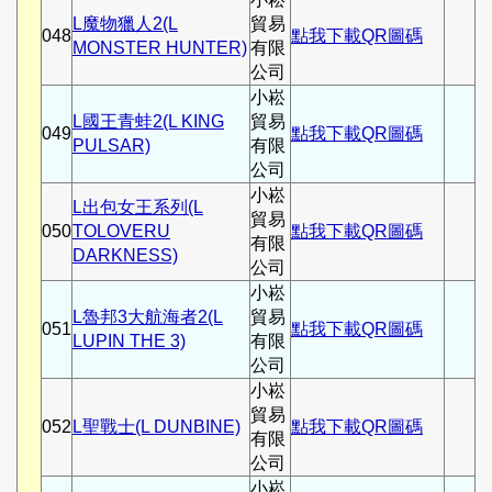
L魔物獵人2(L
貿易
048
點我下載QR圖碼
MONSTER HUNTER)
有限
公司
小崧
L國王青蛙2(L KING
貿易
049
點我下載QR圖碼
PULSAR)
有限
公司
小崧
L出包女王系列(L
貿易
050
TOLOVERU
點我下載QR圖碼
有限
DARKNESS)
公司
小崧
L魯邦3大航海者2(L
貿易
051
點我下載QR圖碼
LUPIN THE 3)
有限
公司
小崧
貿易
052
L聖戰士(L DUNBINE)
點我下載QR圖碼
有限
公司
小崧