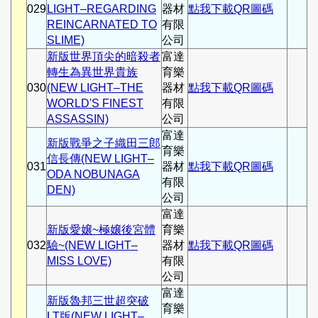
029
LIGHT–REGARDING
器材
點我下載QR圖碼
REINCARNATED TO
有限
SLIME)
公司
新版世界頂尖的暗殺者
富達
轉生為異世界貴族
育樂
030
(NEW LIGHT–THE
器材
點我下載QR圖碼
WORLD'S FINEST
有限
ASSASSIN)
公司
富達
新版戰爭之子織田三郎
育樂
信長傳(NEW LIGHT–
031
器材
點我下載QR圖碼
ODA NOBUNAGA
有限
DEN)
公司
富達
新版愛嬢~極嬢後宮體
育樂
032
驗~(NEW LIGHT–
器材
點我下載QR圖碼
MISS LOVE)
有限
公司
富達
新版魯邦三世超突破
育樂
LT版(NEW LIGHT–