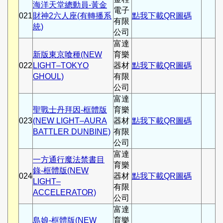
海洋天堂總動員-黃金
電子
021
財神2六人座(有轉播系
點我下載QR圖碼
有限
統)
公司
富達
新版東京喰種(NEW
育樂
022
LIGHT–TOKYO
器材
點我下載QR圖碼
GHOUL)
有限
公司
富達
聖戰士丹拜因-框體版
育樂
023
(NEW LIGHT–AURA
器材
點我下載QR圖碼
BATTLER DUNBINE)
有限
公司
富達
一方通行魔法禁書目
育樂
錄-框體版(NEW
024
器材
點我下載QR圖碼
LIGHT–
有限
ACCELERATOR)
公司
富達
島娘-框體版(NEW
育樂