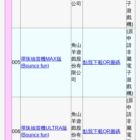
公司
子
遊
戲
機)
(原
申
角山
請
羊遊
非
彈珠抽賞機MAX版
戲股
屬
005
點我下載QR圖碼
(Bounce fun)
份有
電
限公
子
司
遊
戲
機)
(原
申
角山
請
羊遊
非
彈珠抽賞機ULTRA版
戲股
屬
006
點我下載QR圖碼
(Bounce fun)
份有
電