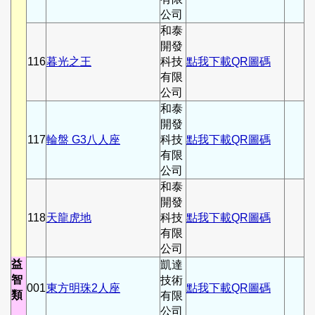
公司
和泰
開發
116
暮光之王
科技
點我下載QR圖碼
有限
公司
和泰
開發
117
輪盤 G3八人座
科技
點我下載QR圖碼
有限
公司
和泰
開發
118
天龍虎地
科技
點我下載QR圖碼
有限
公司
益
凱達
智
技術
001
東方明珠2人座
點我下載QR圖碼
類
有限
公司