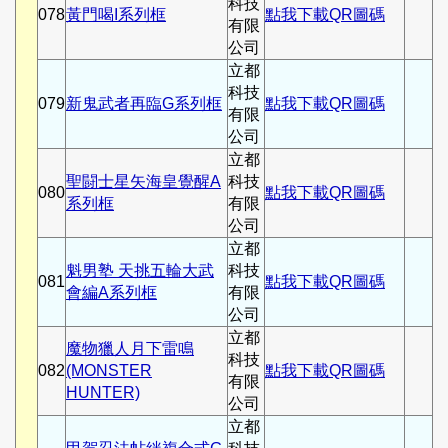
科技
078
黃門喝I系列框
點我下載QR圖碼
有限
公司
立都
科技
079
新鬼武者再臨G系列框
點我下載QR圖碼
有限
公司
立都
聖闘士星矢海皇覺醒A
科技
080
點我下載QR圖碼
系列框
有限
公司
立都
魁男塾 天挑五輪大武
科技
081
點我下載QR圖碼
會編A系列框
有限
公司
立都
魔物獵人月下雷鳴
科技
082
(MONSTER
點我下載QR圖碼
有限
HUNTER)
公司
立都