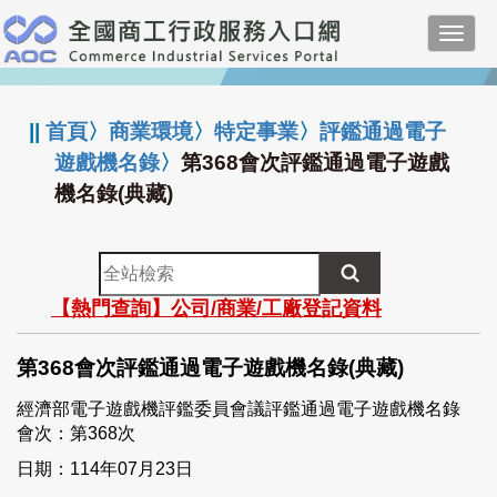
跳
Toggl
到
navig
主
:::
要
內
||
首頁
〉
商業環境
〉
特定事業
〉
評鑑通過電子
容
遊戲機名錄
〉
第368會次評鑑通過電子遊戲
機名錄(典藏)
全
站
【熱門查詢】公司/商業/工廠登記資料
檢
索
第368會次評鑑通過電子遊戲機名錄(典藏)
經濟部電子遊戲機評鑑委員會議評鑑通過電子遊戲機名錄
會次：第368次
日期：114年07月23日