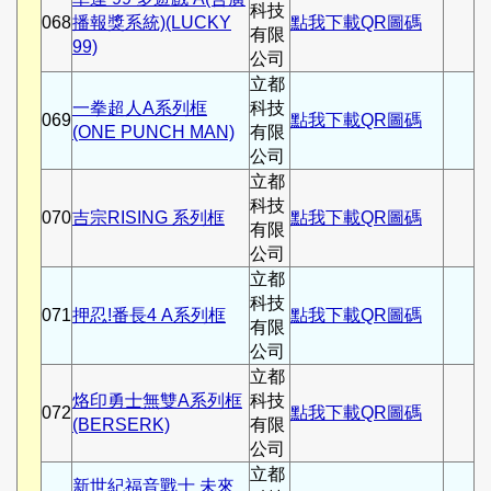
科技
068
播報獎系統)(LUCKY
點我下載QR圖碼
有限
99)
公司
立都
一拳超人A系列框
科技
069
點我下載QR圖碼
(ONE PUNCH MAN)
有限
公司
立都
科技
070
吉宗RISING 系列框
點我下載QR圖碼
有限
公司
立都
科技
071
押忍!番長4 A系列框
點我下載QR圖碼
有限
公司
立都
烙印勇士無雙A系列框
科技
072
點我下載QR圖碼
(BERSERK)
有限
公司
立都
新世紀福音戰士 未來