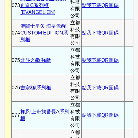
科技
073
創造C系列框
點我下載QR圖碼
有限
(EVANGELION)
公司
立都
聖闘士星矢 海皇覺醒
科技
074
CUSTOM EDITION系
點我下載QR圖碼
有限
列框
公司
立都
科技
075
北斗之拳 強敵
點我下載QR圖碼
有限
公司
立都
科技
076
吉宗極I系列框
點我下載QR圖碼
有限
公司
立都
押忍!上班族番長A系列
科技
077
點我下載QR圖碼
框
有限
公司
立都