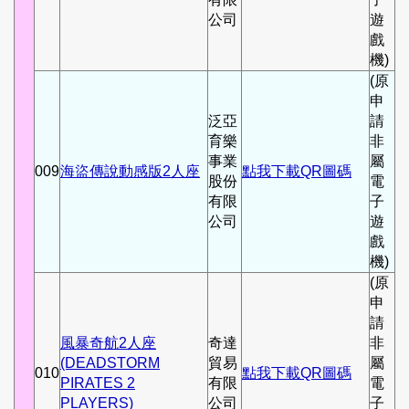
公司
遊
戲
機)
(原
申
泛亞
請
育樂
非
事業
屬
009
海盜傳說動感版2人座
點我下載QR圖碼
股份
電
有限
子
公司
遊
戲
機)
(原
申
請
風暴奇航2人座
奇達
非
(DEADSTORM
貿易
屬
010
點我下載QR圖碼
PIRATES 2
有限
電
PLAYERS)
公司
子