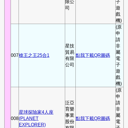
限公
子
司
遊
戲
機)
(原
申
請
星技
非
貿易
屬
007
槍王之王25合1
點我下載QR圖碼
有限
電
公司
子
遊
戲
機)
(原
申
泛亞
請
育樂
非
星球探險家4人座
事業
屬
008
(PLANET
點我下載QR圖碼
股份
電
EXPLORER)
有限
子