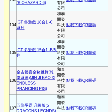
(BIOHAZARD 6)
有限
公司
和泰
開發
IGT 多遊戲 18合1 -C
104
科技
點我下載QR圖碼
系列
有限
公司
和泰
開發
IGT 多遊戲 15合1 -B系
105
科技
點我下載QR圖碼
列
有限
公司
和泰
金吉報喜金豬跳舞(報
開發
獎系統)(JIN JI BAO XI
106
科技
點我下載QR圖碼
ENDLESS
有限
PRANCING PIG)
公司
和泰
開發
五龍爭霸 升級版(5
107
科技
點我下載QR圖碼
DRAGONS LEGNDS)