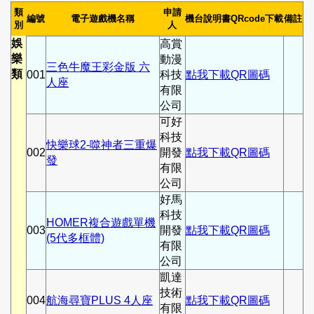
類
申請
編號
電子遊戲機名稱
機台說明書QRcode下載
備註
別
人
娛
高賞
樂
動漫
三色牛魔王彩金版 六
類
001
科技
點我下載QR圖碼
人座
有限
公司
可好
科技
快樂球2-噬神者三重爆
002
開發
點我下載QR圖碼
發
有限
公司
好馬
科技
HOMER複合遊戲單機
003
開發
點我下載QR圖碼
(5代多框體)
有限
公司
凱達
技術
004
航海尋寶PLUS 4人座
點我下載QR圖碼
有限