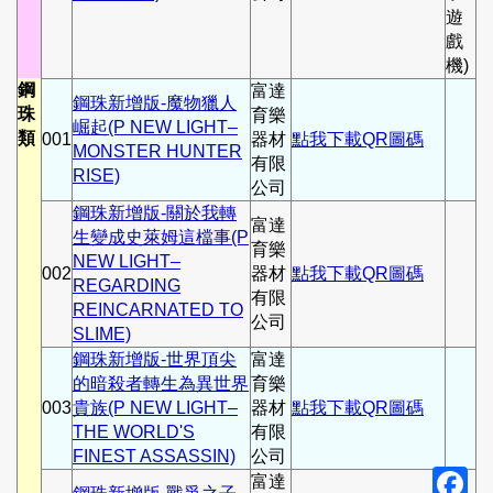
遊
戲
機)
鋼
富達
鋼珠新增版-魔物獵人
珠
育樂
崛起(P NEW LIGHT–
類
001
器材
點我下載QR圖碼
MONSTER HUNTER
有限
RISE)
公司
鋼珠新增版-關於我轉
富達
生變成史萊姆這檔事(P
育樂
NEW LIGHT–
002
器材
點我下載QR圖碼
REGARDING
有限
REINCARNATED TO
公司
SLIME)
鋼珠新增版-世界頂尖
富達
的暗殺者轉生為異世界
育樂
003
貴族(P NEW LIGHT–
器材
點我下載QR圖碼
THE WORLD'S
有限
FINEST ASSASSIN)
公司
F
富達