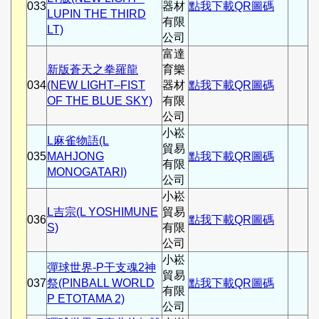
033
器材
點我下載QR圖碼
LUPIN THE THIRD
有限
LT)
公司
富達
新版蒼天之拳羅龍
育樂
034
(NEW LIGHT–FIST
器材
點我下載QR圖碼
OF THE BLUE SKY)
有限
公司
小崧
L麻雀物語(L
貿易
035
MAHJONG
點我下載QR圖碼
有限
MONOGATARI)
公司
小崧
L吉宗(L YOSHIMUNE
貿易
036
點我下載QR圖碼
S)
有限
公司
小崧
彈球世界-P干支魂2神
貿易
037
祭(PINBALL WORLD
點我下載QR圖碼
有限
P ETOTAMA 2)
公司