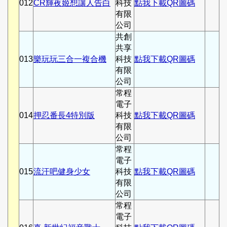
012
CR輝夜姬想讓人告白
科技
點我下載QR圖碼
有限
公司
共創
共享
013
樂玩玩三合一複合機
科技
點我下載QR圖碼
有限
公司
常程
電子
014
押忍番長4特別版
科技
點我下載QR圖碼
有限
公司
常程
電子
015
流汗吧健身少女
科技
點我下載QR圖碼
有限
公司
常程
電子