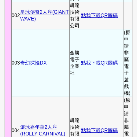
凱達
星球傳奇2人座(GIANT
技術
002
點我下載QR圖碼
WAVE)
有限
公司
(原
申
請
金勝
非
電子
屬
003
奇幻探險DX
點我下載QR圖碼
企業
電
社
子
遊
戲
機)
(原
申
請
凱達
非
滾球嘉年華2人座
技術
屬
004
點我下載QR圖碼
(ROLLY CARNIVAL)
有限
電