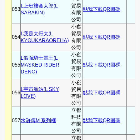
L上班族金太郎(L
貿易
053
點我下載QR圖碼
SARAKIN)
有限
公司
小崧
L我是大哥大(L
貿易
054
點我下載QR圖碼
KYOUKARAOREHA)
有限
公司
小崧
L假面騎士電王(L
貿易
055
MASKED RIDER
點我下載QR圖碼
有限
DENO)
公司
小崧
L宇宙航站(L SKY
貿易
056
點我下載QR圖碼
LOVE)
有限
公司
立都
科技
057
水滸傳M 系列框
點我下載QR圖碼
有限
公司
立都