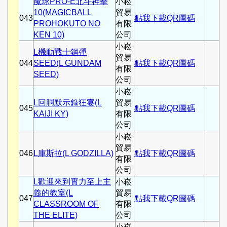
魔球PRO-E北斗神拳
小崧
10(MAGICBALL
貿易
043
點我下載QR圖碼
PROHOKUTO NO
有限
KEN 10)
公司
小崧
L機動戰士鋼彈
貿易
044
SEED(L GUNDAM
點我下載QR圖碼
有限
SEED)
公司
小崧
L回胴默示錄狂宴(L
貿易
045
點我下載QR圖碼
KAIJI KY)
有限
公司
小崧
貿易
046
L庫斯拉(L GODZILLA)
點我下載QR圖碼
有限
公司
L歡迎來到實力至上主
小崧
義的教室(L
貿易
047
點我下載QR圖碼
CLASSROOM OF
有限
THE ELITE)
公司
小崧