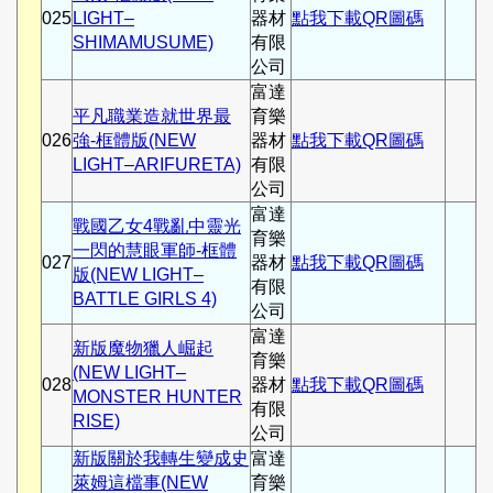
025
LIGHT–
器材
點我下載QR圖碼
SHIMAMUSUME)
有限
公司
富達
平凡職業造就世界最
育樂
026
強-框體版(NEW
器材
點我下載QR圖碼
LIGHT–ARIFURETA)
有限
公司
富達
戰國乙女4戰亂中靈光
育樂
一閃的慧眼軍師-框體
027
器材
點我下載QR圖碼
版(NEW LIGHT–
有限
BATTLE GIRLS 4)
公司
富達
新版魔物獵人崛起
育樂
(NEW LIGHT–
028
器材
點我下載QR圖碼
MONSTER HUNTER
有限
RISE)
公司
新版關於我轉生變成史
富達
萊姆這檔事(NEW
育樂