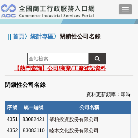
跳
Toggl
到
navig
主
:::
要
內
||
首頁
〉
統計專區
〉
閉鎖性公司名錄
容
全
站
【熱門查詢】公司/商業/工廠登記資料
檢
索
閉鎖性公司名錄
資料更新頻率：即時
序號
統一編號
公司名稱
4351
83082421
肇柏投資股份有限公司
4352
83083110
睦木文化股份有限公司