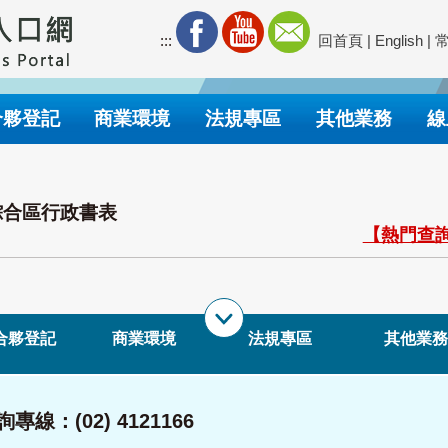
:::
回首頁
|
English
|
合夥登記
商業環境
法規專區
其他業務
線
綜合區行政書表
【熱門查詢
合夥登記
商業環境
法規專區
其他業務
專線：(02) 4121166