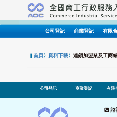
跳
到
主
要
內
公司登記
商業登記
有限
容
:::
||
首頁
〉
資料下載
〉
連鎖加盟業及工商
公司登記
商業登記
有限
諮詢