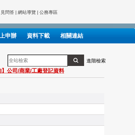
常見問答
|
網站導覽
|
公務專區
上申辦
資料下載
相關連結
全
進階檢索
站
】公司/商業/工廠登記資料
檢
索