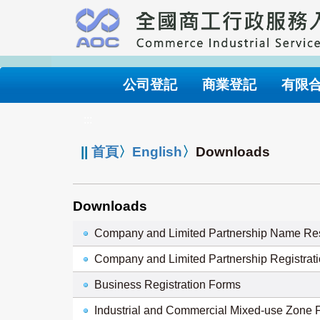
跳
到
主
要
內
公司登記
商業登記
有限
容
:::
||
首頁
〉
English
〉
Downloads
Downloads
Company and Limited Partnership Name Re
Company and Limited Partnership Registrat
Business Registration Forms
Industrial and Commercial Mixed-use Zone 