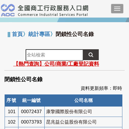
跳
Toggl
到
navig
主
:::
要
內
||
首頁
〉
統計專區
〉
閉鎖性公司名錄
容
全
站
【熱門查詢】公司/商業/工廠登記資料
檢
索
閉鎖性公司名錄
資料更新頻率：即時
序號
統一編號
公司名稱
101
00072437
康擎國際股份有限公司
102
00073793
昆兆益公益股份有限公司