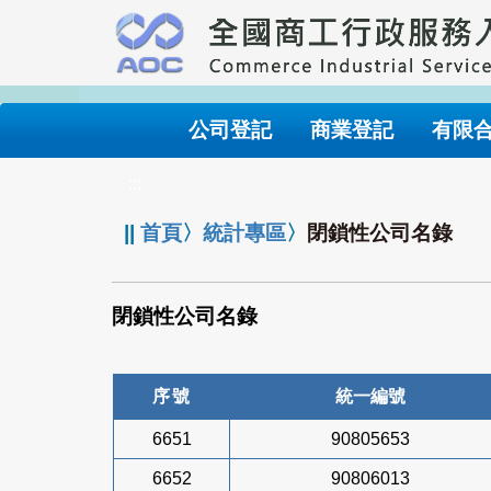
跳
到
主
要
內
公司登記
商業登記
有限
容
:::
||
首頁
〉
統計專區
〉
閉鎖性公司名錄
閉鎖性公司名錄
序號
統一編號
6651
90805653
6652
90806013