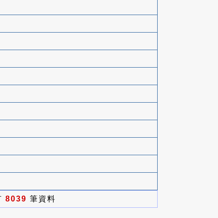
有
8039
筆資料