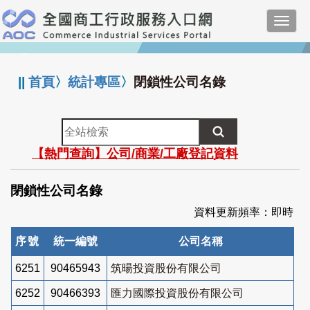
跳
Toggl
到
navig
主
:::
要
內
||
首頁
〉
統計專區
〉
閉鎖性公司名錄
容
全
站
【熱門查詢】公司/商業/工廠登記資料
檢
索
閉鎖性公司名錄
資料更新頻率：即時
序號
統一編號
公司名稱
6251
90465943
筑暘投資股份有限公司
6252
90466393
匯力國際投資股份有限公司