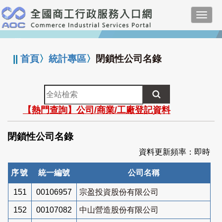
跳
Toggl
到
navig
主
:::
要
內
||
首頁
〉
統計專區
〉
閉鎖性公司名錄
容
全
站
【熱門查詢】公司/商業/工廠登記資料
檢
索
閉鎖性公司名錄
資料更新頻率：即時
序號
統一編號
公司名稱
151
00106957
宗盈投資股份有限公司
152
00107082
中山營造股份有限公司