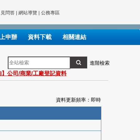
常見問答
|
網站導覽
|
公務專區
上申辦
資料下載
相關連結
全
進階檢索
站
】公司/商業/工廠登記資料
檢
索
資料更新頻率：即時