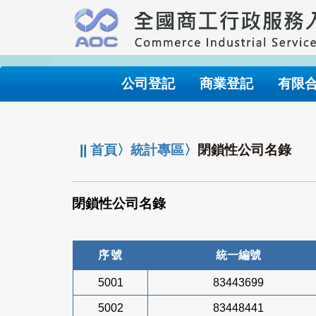
跳
到
主
要
內
公司登記
商業登記
有限
容
:::
||
首頁
〉
統計專區
〉
閉鎖性公司名錄
閉鎖性公司名錄
序號
統一編號
5001
83443699
5002
83448441