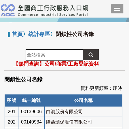
跳
Toggl
到
navig
主
:::
要
內
||
首頁
〉
統計專區
〉
閉鎖性公司名錄
容
全
站
【熱門查詢】公司/商業/工廠登記資料
檢
索
閉鎖性公司名錄
資料更新頻率：即時
序號
統一編號
公司名稱
201
00139606
白洞股份有限公司
202
00140934
隆鑫環保股份有限公司