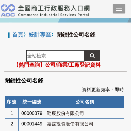
跳
Toggl
到
navig
主
:::
要
內
||
首頁
〉
統計專區
〉
閉鎖性公司名錄
容
全
站
【熱門查詢】公司/商業/工廠登記資料
檢
索
閉鎖性公司名錄
資料更新頻率：即時
序號
統一編號
公司名稱
1
00000379
勤宸股份有限公司
2
00001449
嘉霆投資股份有限公司