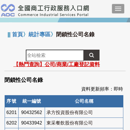
跳
Toggl
到
navig
主
:::
要
內
||
首頁
〉
統計專區
〉
閉鎖性公司名錄
容
全
站
【熱門查詢】公司/商業/工廠登記資料
檢
索
閉鎖性公司名錄
資料更新頻率：即時
序號
統一編號
公司名稱
6201
90432562
承方投資股份有限公司
6202
90433942
東采餐飲股份有限公司