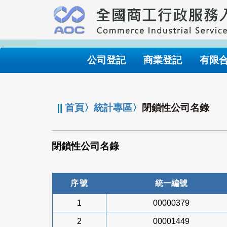
跳
到
主
要
內
公司登記
商業登記
有限
容
:::
||
首頁
〉
統計專區
〉
閉鎖性公司名錄
閉鎖性公司名錄
序號
統一編號
1
00000379
2
00001449