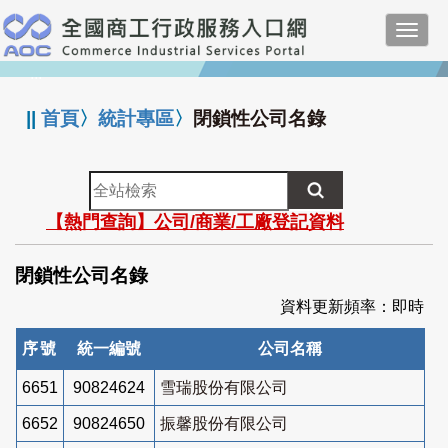
跳
Toggl
到
navig
主
:::
要
內
||
首頁
〉
統計專區
〉
閉鎖性公司名錄
容
全
站
【熱門查詢】公司/商業/工廠登記資料
檢
索
閉鎖性公司名錄
資料更新頻率：即時
序號
統一編號
公司名稱
6651
90824624
雪瑞股份有限公司
6652
90824650
振馨股份有限公司