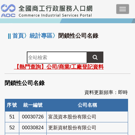
跳
Toggl
到
navig
主
:::
要
內
||
首頁
〉
統計專區
〉
閉鎖性公司名錄
容
全
站
【熱門查詢】公司/商業/工廠登記資料
檢
索
閉鎖性公司名錄
資料更新頻率：即時
序號
統一編號
公司名稱
51
00030726
富茂資本股份有限公司
52
00030824
更新資材股份有限公司