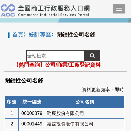
跳
Toggl
到
navig
主
:::
要
內
||
首頁
〉
統計專區
〉
閉鎖性公司名錄
容
全
站
【熱門查詢】公司/商業/工廠登記資料
檢
索
閉鎖性公司名錄
資料更新頻率：即時
序號
統一編號
公司名稱
1
00000379
勤宸股份有限公司
2
00001449
嘉霆投資股份有限公司