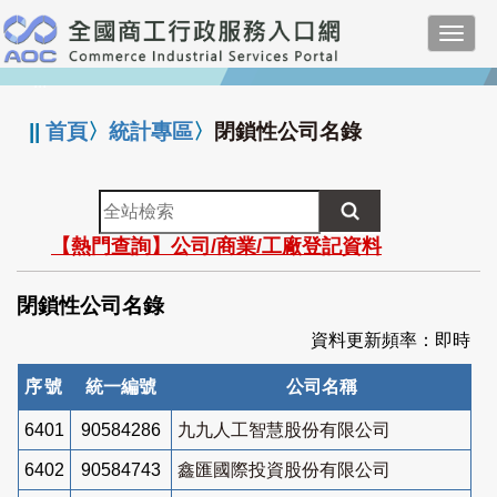
跳
Toggl
到
navig
主
:::
要
內
||
首頁
〉
統計專區
〉
閉鎖性公司名錄
容
全
站
【熱門查詢】公司/商業/工廠登記資料
檢
索
閉鎖性公司名錄
資料更新頻率：即時
序號
統一編號
公司名稱
6401
90584286
九九人工智慧股份有限公司
6402
90584743
鑫匯國際投資股份有限公司