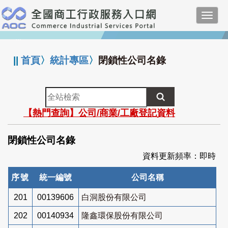
跳
Toggl
到
navig
主
:::
要
內
||
首頁
〉
統計專區
〉
閉鎖性公司名錄
容
全
站
【熱門查詢】公司/商業/工廠登記資料
檢
索
閉鎖性公司名錄
資料更新頻率：即時
序號
統一編號
公司名稱
201
00139606
白洞股份有限公司
202
00140934
隆鑫環保股份有限公司