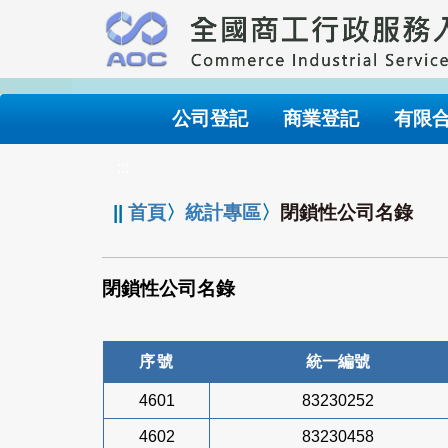
跳
到
主
要
內
公司登記
商業登記
有限
容
:::
||
首頁
〉
統計專區
〉
閉鎖性公司名錄
閉鎖性公司名錄
序號
統一編號
4601
83230252
4602
83230458