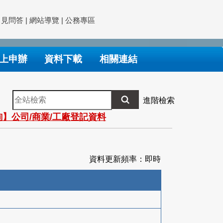
常見問答
|
網站導覽
|
公務專區
上申辦
資料下載
相關連結
全
進階檢索
站
】公司/商業/工廠登記資料
檢
索
資料更新頻率：即時