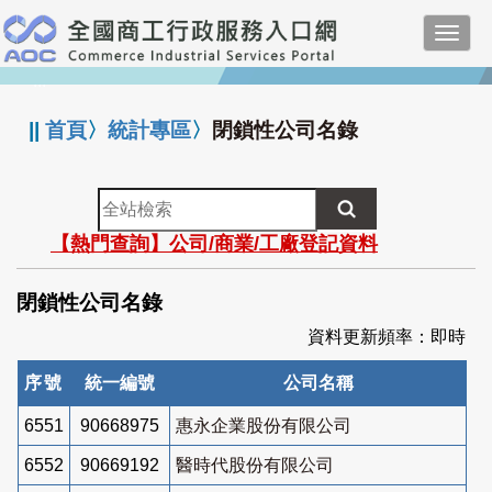
跳
Toggl
到
navig
主
:::
要
內
||
首頁
〉
統計專區
〉
閉鎖性公司名錄
容
全
站
【熱門查詢】公司/商業/工廠登記資料
檢
索
閉鎖性公司名錄
資料更新頻率：即時
序號
統一編號
公司名稱
6551
90668975
惠永企業股份有限公司
6552
90669192
醫時代股份有限公司