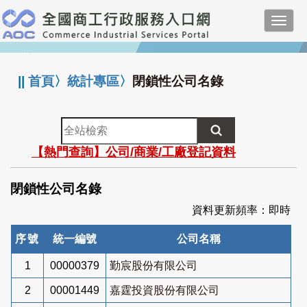
跳
Toggl
到
navig
主
:::
要
內
||
首頁
〉
統計專區
〉
閉鎖性公司名錄
容
全
站
【熱門查詢】公司/商業/工廠登記資料
檢
索
閉鎖性公司名錄
資料更新頻率：即時
序號
統一編號
公司名稱
1
00000379
勤宸股份有限公司
2
00001449
嘉霆投資股份有限公司