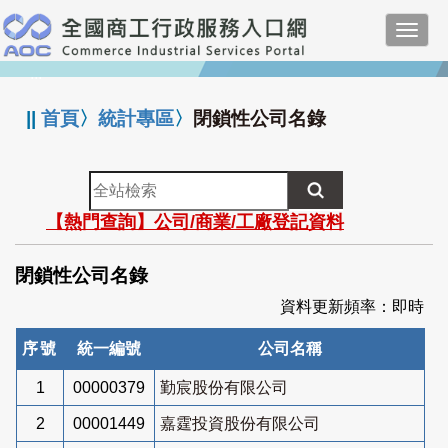
跳
Toggl
到
navig
主
:::
要
內
||
首頁
〉
統計專區
〉
閉鎖性公司名錄
容
全
站
【熱門查詢】公司/商業/工廠登記資料
檢
索
閉鎖性公司名錄
資料更新頻率：即時
序號
統一編號
公司名稱
1
00000379
勤宸股份有限公司
2
00001449
嘉霆投資股份有限公司