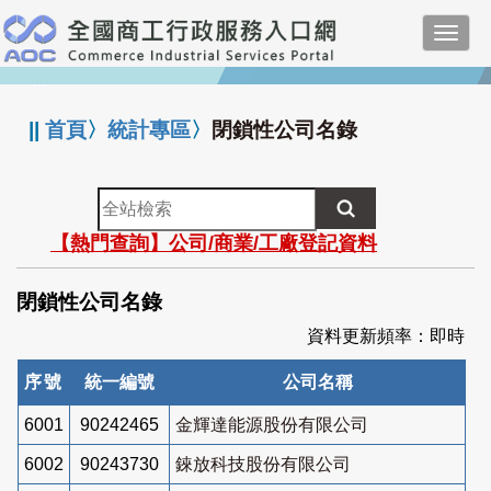
跳
Toggl
到
navig
主
:::
要
內
||
首頁
〉
統計專區
〉
閉鎖性公司名錄
容
全
站
【熱門查詢】公司/商業/工廠登記資料
檢
索
閉鎖性公司名錄
資料更新頻率：即時
序號
統一編號
公司名稱
6001
90242465
金輝達能源股份有限公司
6002
90243730
錸放科技股份有限公司