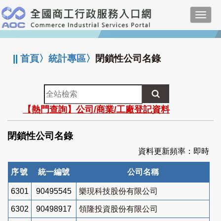
跳
Toggl
到
navig
主
:::
要
內
||
首頁
〉
統計專區
〉
閉鎖性公司名錄
容
全
站
【熱門查詢】公司/商業/工廠登記資料
檢
索
閉鎖性公司名錄
資料更新頻率：即時
序號
統一編號
公司名稱
6301
90495545
樂現科技股份有限公司
6302
90498917
領隆投資股份有限公司