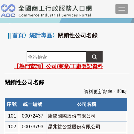
跳
Toggl
到
navig
主
:::
要
內
||
首頁
〉
統計專區
〉
閉鎖性公司名錄
容
全
站
【熱門查詢】公司/商業/工廠登記資料
檢
索
閉鎖性公司名錄
資料更新頻率：即時
序號
統一編號
公司名稱
101
00072437
康擎國際股份有限公司
102
00073793
昆兆益公益股份有限公司