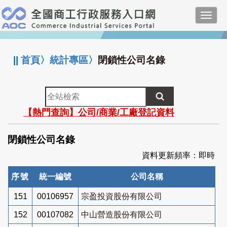
跳
Toggl
到
navig
主
:::
要
內
||
首頁
〉
統計專區
〉
閉鎖性公司名錄
容
全
站
【熱門查詢】公司/商業/工廠登記資料
檢
索
閉鎖性公司名錄
資料更新頻率：即時
序號
統一編號
公司名稱
151
00106957
宗盈投資股份有限公司
152
00107082
中山營造股份有限公司